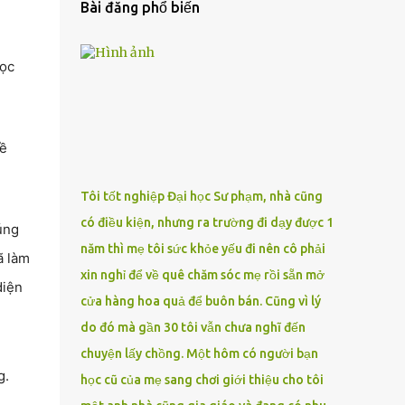
Bài đăng phổ biến
học
về
Tôi tốt nghiệp Đại học Sư phạm, nhà cũng
có điều kiện, nhưng ra trường đi dạy được 1
úng
năm thì mẹ tôi sức khỏe yếu đi nên cô phải
ã làm
xin nghỉ để về quê chăm sóc mẹ rồi sẵn mở
diện
cửa hàng hoa quả để buôn bán. Cũng vì lý
do đó mà gần 30 tôi vẫn chưa nghĩ đến
chuyện lấy chồng. Một hôm có người bạn
g.
học cũ của mẹ sang chơi giới thiệu cho tôi