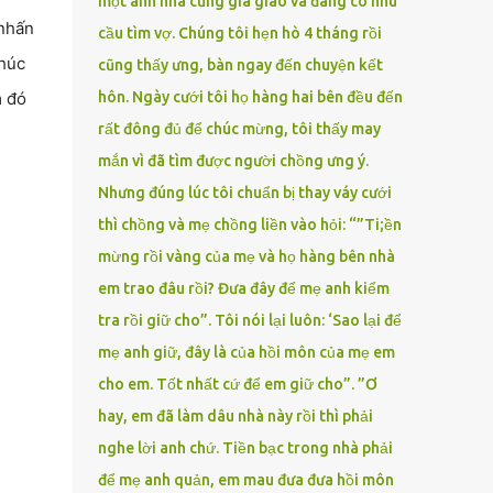
một anh nhà cũng gia giáo và đang có nhu
 nhấn
cầu tìm vợ. Chúng tôi hẹn hò 4 tháng rồi
thúc
cũng thấy ưng, bàn ngay đến chuyện kết
m đó
hôn. Ngày cưới tôi họ hàng hai bên đều đến
rất đông đủ để chúc mừng, tôi thấy may
mắn vì đã tìm được người chồng ưng ý.
Nhưng đúng lúc tôi chuẩn bị thay váy cưới
thì chồng và mẹ chồng liền vào hỏi: “”Ti;ền
mừng rồi vàng của mẹ và họ hàng bên nhà
em trao đâu rồi? Đưa đây để mẹ anh kiểm
tra rồi giữ cho”. Tôi nói lại luôn: ‘Sao lại để
mẹ anh giữ, đây là của hồi môn của mẹ em
cho em. Tốt nhất cứ để em giữ cho”. ”Ơ
hay, em đã làm dâu nhà này rồi thì phải
nghe lời anh chứ. Tiền bạc trong nhà phải
để mẹ anh quản, em mau đưa đưa hồi môn