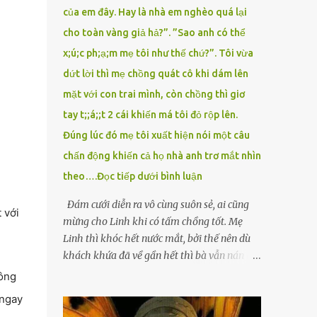
của em đây. Hay là nhà em nghèo quá lại
cho toàn vàng giả hả?”. ”Sao anh có thể
x;ú;c ph;ạ;m mẹ tôi như thế chứ?”. Tôi vừa
dứt lời thì mẹ chồng quát cô khi dám lên
mặt với con trai mình, còn chồng thì giơ
tay t;;á;;t 2 cái khiến má tôi đỏ rộp lên.
Đúng lúc đó mẹ tôi xuất hiện nói một câu
chấn động khiến cả họ nhà anh trơ mắt nhìn
theo….Đọc tiếp dưới bình luận
Đám cưới diễn ra vô cùng suôn sẻ, ai cũng
 với
mừng cho Linh khi có tấm chồng tốt. Mẹ
Linh thì khóc hết nước mắt, bởi thế nên dù
khách khứa đã về gần hết thì bà vẫn nán lại
ở với con gái thêm chút nữa. Linh tốt nghiệp
hông
Đại học Sư phạm, nhưng ra trường đi dạy
 ngay
được 1 năm thì mẹ cô sức khỏe yếu đi nên cô