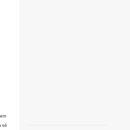
t em
a sẻ