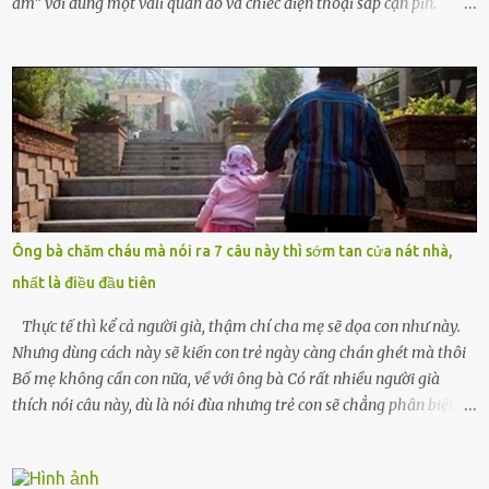
ấm” với đúng một vali quần áo và chiếc điện thoại sắp cạn pin.
Chồng tôi – người từng thề thốt “một đời yêu em” – đã không chút
thương xót ném tôi ra đường sau khi tôi bị sảy thai lần thứ hai. “Tôi
cưới cô để có con. Không phải để nuôi một cái thân bất tài chỉ biết
khóc lóc,” anh ta gằn giọng, đẩy mạnh cánh cửa trước mặt tôi.
Tiếng cánh cửa đóng lại, vang lên như một bản án lạnh lùng. Tôi
đứng chết lặng giữa cơn mưa, không biết đi đâu, về đâu. Bố mẹ tôi
mất sớm. Tôi chẳng có anh chị em. Họ hàng cũng thưa thớt, chẳng
ai thân thiết đến mức có thể mở lòng cho tôi tá túc. Bạn bè? Ai cũng
bận rộn với gia đình riêng của họ. Tôi đã từng đặt cược cả thanh
Ông bà chăm cháu mà nói ra 7 câu này thì sớm tan cửa nát nhà,
xuân vào người chồng ấy – và giờ, tôi chỉ còn lại chính mình. Tôi lên
nhất là điều đầu tiên
chiếc xe buýt cuối ngày, trốn chạy khỏi thành phố và nỗi đau. Tôi v...
Thực tế thì kể cả người già, thậm chí cha mẹ sẽ dọa con như này.
Nhưng dùng cách này sẽ kiến con trẻ ngày càng chán ghét mà thôi
Bố mẹ không cần con nữa, về với ông bà Có rất nhiều người già
thích nói câu này, dù là nói đùa nhưng trẻ con sẽ chẳng phân biệt
được nên chúng sẽ cực kỳ buồn. Đôi khi con cái phải rời xa cha mẹ,
sống với người già, lúc này con rất buồn. Thế nên người lớn hãy
khuyên nhủ con thật cẩn thận. Nếu cháu không nghe lời, cảnh sát