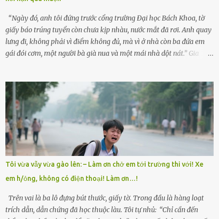
“Con sẽ nhặt thật nhiều vỏ sò cho mẹ nhé!” Chiếc xe khách lăn
bánh rời khỏi bến...
“Ngày đó, anh tôi đứng trước cổng trường Đại học Bách Khoa, tờ
giấy báo trúng tuyển còn chưa kịp nhàu, nước mắt đã rơi. Anh quay
lưng đi, không phải vì điểm không đủ, mà vì ở nhà còn ba đứa em
gái đói cơm, một người bà già nua và một mái nhà dột nát.” Gia
đình anh Trí sống ở một xã nhỏ thuộc huyện Hương Sơn, Hà Tĩnh.
Mẹ mất sớm khi đứa út mới lên ba, cha thì bỏ đi biệt xứ từ đó không
có tin tức. Mọi gánh nặng đổ dồn lên đôi vai gầy guộc của bà nội –
cụ Nguyễn Thị Đào – và cậu con trai cả là Trí, lúc đó mới chỉ 17 tuổi.
Trí là học sinh giỏi toàn huyện, học lớp 12 nhưng đã biết làm ruộng,
làm thuê, biết đi cày thuê từ 4h sáng rồi lại tất tả về đi học. Người
trong làng thương lắm, bảo: “Thằng Trí học giỏi mà hiền, sau này
nên ông này bà nọ đó!” Trí có ba cô em gái: Mai, Lan và Hương – ba
cái tên mẹ đặt lúc còn sống, mong tụi nhỏ sau này như hoa mai nở
Tôi vừa vẫy vừa gào lên: – Làm ơn chở em tới trường thi với! Xe
giữa mùa đông. Nhưng hoa có đẹp mấy cũng cần đất màu, mà nhà
em h/ỏng, không có điện thoại! Làm ơn…!
thì chỉ toàn đất sỏi đá và khốn khó. Năm đó, Trí đỗ Đại học Bách
Khoa Hà...
Trên vai là ba lô đựng bút thước, giấy tờ. Trong đầu là hàng loạt
trích dẫn, dẫn chứng đã học thuộc làu. Tôi tự nhủ: “Chỉ cần đến