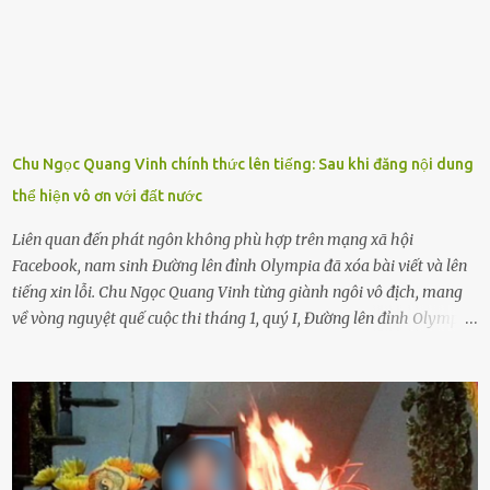
sẽ bắt Thực tế thì kể cả người già, thậm chí cha mẹ sẽ dọa con như
này. Nhưng dùng cách này sẽ kiến con trẻ ngày càng chán ghét mà
thôi. Đôi khi con cái phải rời xa cha mẹ, sống với người già, lúc này
con rất buồn. (ảnh minh họa) Nếu một ngày nào đó một đứa trẻ
gặp nguy hiểm và cần được giúp đỡ nhưng không dám gọi cảnh sát
để được giúp đỡ thì có thể sẽ bỏ lỡ cơ hội và gặp nguy hiểm. Trẻ con
Chu Ngọc Quang Vinh chính thức lên tiếng: Sau khi đăng nội dung
có biết gì đâu Nhiều người cứ coi trẻ còn nhỏ nên dù có phạm sai
thể hiện vô ơn với đất nước
lầm, thì họ cũng không trách mắng. Nhưng nếu người lớn tuổi
không dạy con cẩn...
Liên quan đến phát ngôn không phù hợp trên mạng xã hội
Facebook, nam sinh Đường lên đỉnh Olympia đã xóa bài viết và lên
tiếng xin lỗi. Chu Ngọc Quang Vinh từng giành ngôi vô địch, mang
về vòng nguyệt quế cuộc thi tháng 1, quý I, Đường lên đỉnh Olympia.
Ảnh: Đơn vị cung cấp Trước đó, đêm ngày 1.9, trên mạng xã hội, một
tài khoản của học sinh mang tên Chu Vinh có bài viết có nội dung
chưa phù hợp, gây xôn xao, bức xúc trong dư luận. Ngay sau đó,
Trường THPT Chuyên Nguyễn Tất Thành báo cáo xác nhận tài
khoản Chu Vinh là của học sinh Chu Ngọc Quang Vinh, lớp 12 Anh
của nhà trường. Nam sinh này từng giành ngôi vô địch, mang về