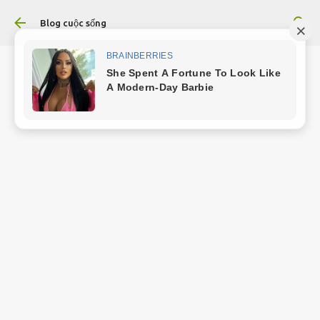
Chuyển đến nội dung chính
Blog cuộc sống