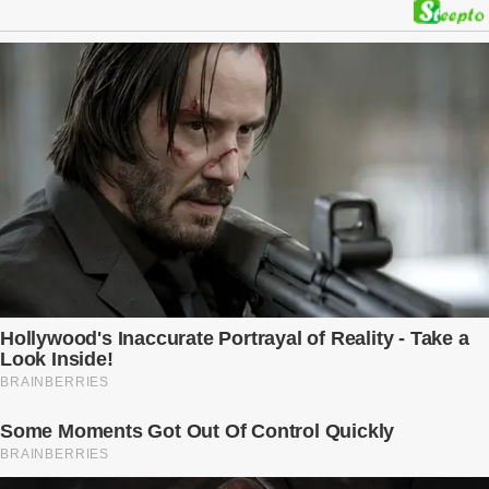
kế hoạch được chuẩn bị kỹ lưỡng để người đàn ông phản bội ấy
phải trả giá … Hà Nội, mùa thu năm 2018, cái lạnh len lỏi qua từng
khe cửa gỗ cũ kỹ. Trong một căn biệt thự sang trọng ở phố Tây Hồ,
Ngọc Anh ngồi lặng lẽ trên ghế sofa, tay đặt lên bụng – nơi hai sinh
linh bé bỏng đang lớn dần từng ngày. Cô chưa bao giờ nghĩ mình sẽ
phải sống trong sợ hãi khi mang thai, đặc biệt là sợ… chính chồng
mình. Trí – người chồng mà cô từng yêu đến mù quáng, đã không
còn là người đàn ông của ngày đầu. Thành đạt, quyền lực, nhưng
cũng dối trá và lạnh lùng. Gần đây, anh hay về muộn, thậm chí có
đêm không về. Và rồi, trong một bữa cơm tối vắng lặng, Trí ném
xuống bàn ly n...