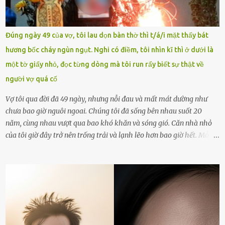
vòng nguyệt quế cuộc thi tháng 1, quý I, Đường lên đỉnh Olympia
năm thứ 24. Quá trình giáo dục, học sinh Chu Ngọc Quang Vinh đã
nhận thức được nội dung bài viết của bản thân trên mạng xã hội
Đúng ngày 49 của vợ, tôi lau dọn bàn thờ thì t/á/i mặt thấy bát
ngày 1.9 là chưa phù hợp nên đã chủ động gỡ bài viết và đăng bài
hương bốc cháy ngùn ngụt. Nghi có điềm, tôi nhìn kĩ thì ở dưới là
xin lỗi trên trang Facebook cá nhân. Chu Ngọc Quang Vinh làm việc
một tờ giấy nhỏ, đọc từng dòng mà tôi run rẩy biết sự thật về
với cơ quan chức năng. Ảnh: Đơn vị cung...
người vợ quá cố
Vợ tôi qua đời đã 49 ngày, nhưng nỗi đau và mất mát dường như
chưa bao giờ nguôi ngoai. Chúng tôi đã sống bên nhau suốt 20
năm, cùng nhau vượt qua bao khó khăn và sóng gió. Căn nhà nhỏ
của tôi giờ đây trở nên trống trải và lạnh lẽo hơn bao giờ hết. Mỗi
góc trong nhà đều gợi nhớ về hình bóng của cô ấy – người phụ nữ
mà tôi đã yêu thương và chia sẻ cả cuộc đời. Ngày vợ mất, tôi như
rơi vào khoảng trống vô tận, chẳng còn muốn làm gì ngoài việc
ngồi lặng lẽ nhớ về cô ấy. Nhưng cuộc sống không cho phép tôi mãi
chìm đắm trong đau khổ. Họ hàng, bạn bè và những người thân
thiết đã đến bên, giúp tôi tổ chức tang lễ chu toàn. Và hôm nay là
ngày giỗ đầu tiên của vợ, 49 ngày sau khi cô ấy rời xa tôi mãi