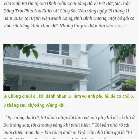
Vừa Sinh Ra Đã Bị Gia Đình Giàu Có Ruồng Bỏ Vì Vết Bớt, Sự Thật
Động Trời Phía Sau Khiến Ai Cũng Sốc Vào sáng ngày 15 tháng 11
năm 2018, tại Bệnh viện Minh Long, tỉnh Bình Dương, một bé gái sơ
sinh cất tiếng khóc chào đời. Nhưng thay vì được ôm vào vòng tay
ấm áp của gia đình, bé lại đối diện với sự ruồng bỏ lạnh lùng. Đứa
trẻ – với một vết bớt đen trên má – bị gia đình ngoại hình hoàn
hảo, địa vị cao sang của ông Trần Quốc Tùng xem như điềm gở. Ông
Tùng, một doanh nhân quyền lực có tiếng ở Bình Dương, cùng vợ là
bà Đỗ Thị Nga, lập tức ra quyết định nhẫn tâm: bỏ lại đứa trẻ. Họ
viện cớ “không đủ khả năng nuôi dưỡng” và ký vào giấy từ chối
quyền giám hộ, yêu cầu bệnh viện xử lý bé như một trường hợp bị
bỏ rơi. Trong khi ấy, con gái ruột của họ – Trần Lệ Mi – vẫn đang
mê man sau sinh, hoàn toàn không hay biết chuyện gì xảy ra.
Bị Chồng đ;uổi đi, tôi đành nhận lời làm vợ anh phụ hồ để có chỗ ở,
Thiếu úy Nguyễn Thị Mai, một nữ cảnh sát công tác tại địa phương,
3 tháng sau ch/oáng v/áng khi..
tình cờ chứng kiến giây phút bé bị đưa đi trong lặng lẽ. Nét mặt đỏ
hỏn, bàn tay bé xíu co quắp, ...
“Bị chồng đuổi đi, tôi đành nhận lời làm vợ anh phụ hồ để có chỗ ở.
Ba tháng sau, tôi choáng váng khi phát hiện…” Tôi vẫn nhớ rõ cái
buổi chiều mưa đó – khi tôi bị đuổi ra khỏi căn nhà từng gọi là “tổ