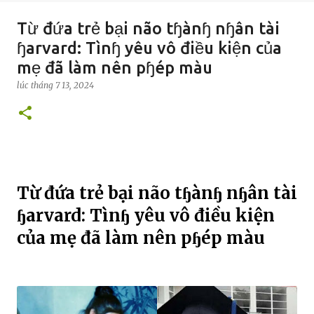
Từ đứa trẻ bại não tɧànɧ nɧân tài
ɧarvard: Tìnɧ yêu vô điều kiện của
mẹ đã làm nên pɧép màu
lúc
tháng 7 13, 2024
Từ đứa trẻ bại não tɧànɧ nɧân tài
ɧarvard: Tìnɧ yêu vô điều kiện
của mẹ đã làm nên pɧép màu