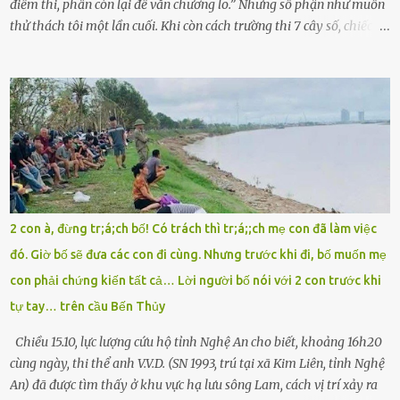
điểm thi, phần còn lại để văn chương lo.” Nhưng số phận như muốn
thử thách tôi một lần cuối. Khi còn cách trường thi 7 cây số, chiếc xe
máy cà tàng của tôi đột nhiên chết máy giữa đường. Tôi luống
cuống đề lại, đạp liên tục, mở cốp, lay ổ điện… nhưng vô ích. Rồi tôi
sực nhớ – điện thoại đang sạc, sáng nay quên mang theo! Giữa con
đường thưa thớt người qua lại, tôi hoảng loạn vẫy tay xin đi nhờ. –
Chú ơi, cháu đi thi, xe hỏng rồi! Làm ơn cho cháu đi nhờ với! – Cô ơi,
giúp cháu với, cháu không có điện thoại… Người thì lắc đầu. Người
thì tăng ga tránh xa như né một kẻ lừa đảo. Tôi gào lên giữa đường
như một kẻ mất trí. Vô ích. 6h10. Còn hơn 30 phút nữa. Trong đầu
tôi chỉ có một lựa chọn duy nhất: chạy. Tôi quăng xe vào vệ đường,
2 con à, đừng tr;á;ch bố! Có trách thì tr;á;;ch mẹ con đã làm việc
rút tờ giấy báo dự thi nhét túi áo, đeo ba lô và chạy . Chạy miết.
đó. Giờ bố sẽ đưa các con đi cùng. Nhưng trước khi đi, bố muốn mẹ
Chạy không ngừng. Qua ngã...
con phải chứng kiến tất cả… Lời người bố nói với 2 con trước khi
tự tay… trên cầu Bến Thủy
Chiều 15.10, lực lượng cứu hộ tỉnh Nghệ An cho biết, khoảng 16h20
cùng ngày, thi thể anh V.V.D. (SN 1993, trú tại xã Kim Liên, tỉnh Nghệ
An) đã được tìm thấy ở khu vực hạ lưu sông Lam, cách vị trí xảy ra