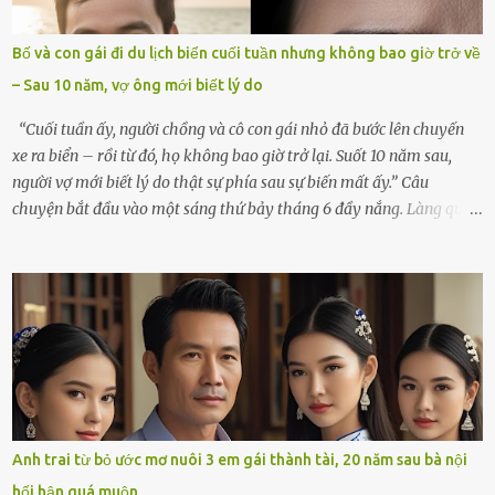
mãi.Buổi sáng hôm đó, sau khi cúng cơm xong, tôi quyết định lên
sắp xếp lại bàn thờ vợ. Mọi thứ vẫn như mọi ngày, nhưng có điều gì
Bố và con gái đi du lịch biển cuối tuần nhưng không bao giờ trở về
đó kỳ lạ mà tôi không thể giải thích được. Trong khoảnh khắc tôi
– Sau 10 năm, vợ ông mới biết lý do
cúi xuống lau chùi bát hương, một luồng gió lạ thoáng qua, khiến
tôi giật mình. Và rồi, một chuyện kinh...
“Cuối tuần ấy, người chồng và cô con gái nhỏ đã bước lên chuyến
xe ra biển – rồi từ đó, họ không bao giờ trở lại. Suốt 10 năm sau,
người vợ mới biết lý do thật sự phía sau sự biến mất ấy.” Câu
chuyện bắt đầu vào một sáng thứ bảy tháng 6 đầy nắng. Làng quê
ven sông rộn ràng với tiếng gà gáy, tiếng trẻ con gọi nhau ra đồng
bắt cào cào. Ngôi nhà nhỏ của ông Minh và bà Hạnh cũng rộn ràng
không kém. Ông Minh, vốn là một người đàn ông điềm đạm, ít nói,
hôm ấy lại đặc biệt vui vẻ. Ông chuẩn bị hành lý cho chuyến đi biển
cùng cô con gái 8 tuổi tên Thảo. “Em ở nhà nghỉ ngơi nhé, anh đưa
con đi biển hai ngày, để nó được ngắm sóng, nghịch cát. Về chắc nó
sẽ kể cho em nghe cả tuần không hết chuyện.” – Ông Minh cười
hiền, vuốt tóc vợ. Bà Hạnh nhìn chồng và con gái ríu rít chuẩn bị mà
lòng cũng rộn ràng. Bà vốn ít có dịp đi xa vì còn bận buôn bán ở chợ,
Anh trai từ bỏ ước mơ nuôi 3 em gái thành tài, 20 năm sau bà nội
nên lần này cũng đành ở nhà. Thảo ôm chầm lấy mẹ trước khi đi:
hối hận quá muộn