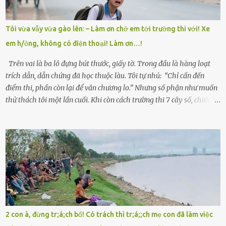
nên ông này bà nọ đó!” Trí có ba cô em gái: Mai, Lan và Hương – ba
cái tên mẹ đặt lúc còn sống, mong tụi nhỏ sau này như hoa mai nở
Tôi vừa vẫy vừa gào lên: – Làm ơn chở em tới trường thi với! Xe
giữa mùa đông. Nhưng hoa có đẹp mấy cũng cần đất màu, mà nhà
em h/ỏng, không có điện thoại! Làm ơn…!
thì chỉ toàn đất sỏi đá và khốn khó. Năm đó, Trí đỗ Đại học Bách
Khoa Hà...
Trên vai là ba lô đựng bút thước, giấy tờ. Trong đầu là hàng loạt
trích dẫn, dẫn chứng đã học thuộc làu. Tôi tự nhủ: “Chỉ cần đến
điểm thi, phần còn lại để văn chương lo.” Nhưng số phận như muốn
thử thách tôi một lần cuối. Khi còn cách trường thi 7 cây số, chiếc xe
máy cà tàng của tôi đột nhiên chết máy giữa đường. Tôi luống
cuống đề lại, đạp liên tục, mở cốp, lay ổ điện… nhưng vô ích. Rồi tôi
sực nhớ – điện thoại đang sạc, sáng nay quên mang theo! Giữa con
đường thưa thớt người qua lại, tôi hoảng loạn vẫy tay xin đi nhờ. –
Chú ơi, cháu đi thi, xe hỏng rồi! Làm ơn cho cháu đi nhờ với! – Cô ơi,
giúp cháu với, cháu không có điện thoại… Người thì lắc đầu. Người
thì tăng ga tránh xa như né một kẻ lừa đảo. Tôi gào lên giữa đường
như một kẻ mất trí. Vô ích. 6h10. Còn hơn 30 phút nữa. Trong đầu
tôi chỉ có một lựa chọn duy nhất: chạy. Tôi quăng xe vào vệ đường,
2 con à, đừng tr;á;ch bố! Có trách thì tr;á;;ch mẹ con đã làm việc
rút tờ giấy báo dự thi nhét túi áo, đeo ba lô và chạy . Chạy miết.