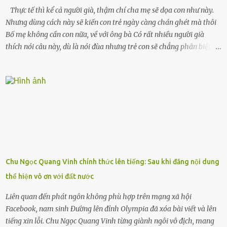
Thực tế thì kể cả người già, thậm chí cha mẹ sẽ dọa con như này.
Nhưng dùng cách này sẽ kiến con trẻ ngày càng chán ghét mà thôi
Bố mẹ không cần con nữa, về với ông bà Có rất nhiều người già
thích nói câu này, dù là nói đùa nhưng trẻ con sẽ chẳng phân biệt
được nên chúng sẽ cực kỳ buồn. Đôi khi con cái phải rời xa cha mẹ,
sống với người già, lúc này con rất buồn. Thế nên người lớn hãy
khuyên nhủ con thật cẩn thận. Nếu cháu không nghe lời, cảnh sát
sẽ bắt Thực tế thì kể cả người già, thậm chí cha mẹ sẽ dọa con như
này. Nhưng dùng cách này sẽ kiến con trẻ ngày càng chán ghét mà
thôi. Đôi khi con cái phải rời xa cha mẹ, sống với người già, lúc này
con rất buồn. (ảnh minh họa) Nếu một ngày nào đó một đứa trẻ
gặp nguy hiểm và cần được giúp đỡ nhưng không dám gọi cảnh sát
để được giúp đỡ thì có thể sẽ bỏ lỡ cơ hội và gặp nguy hiểm. Trẻ con
Chu Ngọc Quang Vinh chính thức lên tiếng: Sau khi đăng nội dung
có biết gì đâu Nhiều người cứ coi trẻ còn nhỏ nên dù có phạm sai
thể hiện vô ơn với đất nước
lầm, thì họ cũng không trách mắng. Nhưng nếu người lớn tuổi
không dạy con cẩn...
Liên quan đến phát ngôn không phù hợp trên mạng xã hội
Facebook, nam sinh Đường lên đỉnh Olympia đã xóa bài viết và lên
tiếng xin lỗi. Chu Ngọc Quang Vinh từng giành ngôi vô địch, mang