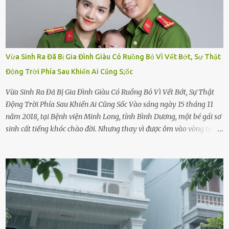
Vừa Sinh Ra Đã Bị Gia Đình Giàu Có Ruồng Bỏ Vì Vết Bớt, Sự Thật
Động Trời Phía Sau Khiến Ai Cũng S;ốc
Vừa Sinh Ra Đã Bị Gia Đình Giàu Có Ruồng Bỏ Vì Vết Bớt, Sự Thật
Động Trời Phía Sau Khiến Ai Cũng Sốc Vào sáng ngày 15 tháng 11
năm 2018, tại Bệnh viện Minh Long, tỉnh Bình Dương, một bé gái sơ
sinh cất tiếng khóc chào đời. Nhưng thay vì được ôm vào vòng tay
ấm áp của gia đình, bé lại đối diện với sự ruồng bỏ lạnh lùng. Đứa
trẻ – với một vết bớt đen trên má – bị gia đình ngoại hình hoàn
hảo, địa vị cao sang của ông Trần Quốc Tùng xem như điềm gở. Ông
Tùng, một doanh nhân quyền lực có tiếng ở Bình Dương, cùng vợ là
bà Đỗ Thị Nga, lập tức ra quyết định nhẫn tâm: bỏ lại đứa trẻ. Họ
viện cớ “không đủ khả năng nuôi dưỡng” và ký vào giấy từ chối
quyền giám hộ, yêu cầu bệnh viện xử lý bé như một trường hợp bị
bỏ rơi. Trong khi ấy, con gái ruột của họ – Trần Lệ Mi – vẫn đang