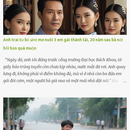
hôm ấy lại đặc biệt vui vẻ. Ông chuẩn bị hành lý cho chuyến đi biển
cùng cô con gái 8 tuổi tên Thảo. “Em ở nhà nghỉ ngơi nhé, anh đưa
con đi biển hai ngày, để nó được ngắm sóng, nghịch cát. Về chắc nó
sẽ kể cho em nghe cả tuần không hết chuyện.” – Ông Minh cười
hiền, vuốt tóc vợ. Bà Hạnh nhìn chồng và con gái ríu rít chuẩn bị mà
lòng cũng rộn ràng. Bà vốn ít có dịp đi xa vì còn bận buôn bán ở chợ,
Anh trai từ bỏ ước mơ nuôi 3 em gái thành tài, 20 năm sau bà nội
nên lần này cũng đành ở nhà. Thảo ôm chầm lấy mẹ trước khi đi:
hối hận quá muộn
“Con sẽ nhặt thật nhiều vỏ sò cho mẹ nhé!” Chiếc xe khách lăn
bánh rời khỏi bến...
“Ngày đó, anh tôi đứng trước cổng trường Đại học Bách Khoa, tờ
giấy báo trúng tuyển còn chưa kịp nhàu, nước mắt đã rơi. Anh quay
lưng đi, không phải vì điểm không đủ, mà vì ở nhà còn ba đứa em
gái đói cơm, một người bà già nua và một mái nhà dột nát.” Gia
đình anh Trí sống ở một xã nhỏ thuộc huyện Hương Sơn, Hà Tĩnh.
Mẹ mất sớm khi đứa út mới lên ba, cha thì bỏ đi biệt xứ từ đó không
có tin tức. Mọi gánh nặng đổ dồn lên đôi vai gầy guộc của bà nội –
cụ Nguyễn Thị Đào – và cậu con trai cả là Trí, lúc đó mới chỉ 17 tuổi.
Trí là học sinh giỏi toàn huyện, học lớp 12 nhưng đã biết làm ruộng,
làm thuê, biết đi cày thuê từ 4h sáng rồi lại tất tả về đi học. Người
trong làng thương lắm, bảo: “Thằng Trí học giỏi mà hiền, sau này