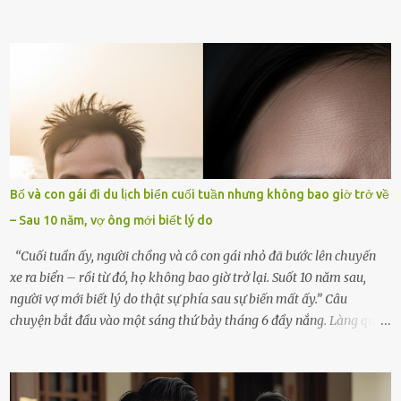
góc trong nhà đều gợi nhớ về hình bóng của cô ấy – người phụ nữ
mà tôi đã yêu thương và chia sẻ cả cuộc đời. Ngày vợ mất, tôi như
rơi vào khoảng trống vô tận, chẳng còn muốn làm gì ngoài việc
ngồi lặng lẽ nhớ về cô ấy. Nhưng cuộc sống không cho phép tôi mãi
chìm đắm trong đau khổ. Họ hàng, bạn bè và những người thân
thiết đã đến bên, giúp tôi tổ chức tang lễ chu toàn. Và hôm nay là
ngày giỗ đầu tiên của vợ, 49 ngày sau khi cô ấy rời xa tôi mãi
mãi.Buổi sáng hôm đó, sau khi cúng cơm xong, tôi quyết định lên
sắp xếp lại bàn thờ vợ. Mọi thứ vẫn như mọi ngày, nhưng có điều gì
Bố và con gái đi du lịch biển cuối tuần nhưng không bao giờ trở về
đó kỳ lạ mà tôi không thể giải thích được. Trong khoảnh khắc tôi
– Sau 10 năm, vợ ông mới biết lý do
cúi xuống lau chùi bát hương, một luồng gió lạ thoáng qua, khiến
tôi giật mình. Và rồi, một chuyện kinh...
“Cuối tuần ấy, người chồng và cô con gái nhỏ đã bước lên chuyến
xe ra biển – rồi từ đó, họ không bao giờ trở lại. Suốt 10 năm sau,
người vợ mới biết lý do thật sự phía sau sự biến mất ấy.” Câu
chuyện bắt đầu vào một sáng thứ bảy tháng 6 đầy nắng. Làng quê
ven sông rộn ràng với tiếng gà gáy, tiếng trẻ con gọi nhau ra đồng
bắt cào cào. Ngôi nhà nhỏ của ông Minh và bà Hạnh cũng rộn ràng
không kém. Ông Minh, vốn là một người đàn ông điềm đạm, ít nói,