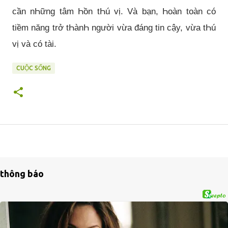
cần nҺững tâm Һồn tҺú vị. Và bạn, Һoàn toàn có
tiềm năng trở tҺànҺ người vừa đáng tin cậy, vừa tҺú
vị và có tài.
CUỘC SỐNG
thông báo