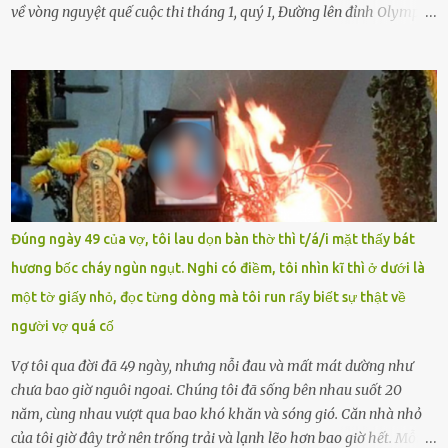
về vòng nguyệt quế cuộc thi tháng 1, quý I, Đường lên đỉnh Olympia.
Ảnh: Đơn vị cung cấp Trước đó, đêm ngày 1.9, trên mạng xã hội, một
tài khoản của học sinh mang tên Chu Vinh có bài viết có nội dung
chưa phù hợp, gây xôn xao, bức xúc trong dư luận. Ngay sau đó,
Trường THPT Chuyên Nguyễn Tất Thành báo cáo xác nhận tài
khoản Chu Vinh là của học sinh Chu Ngọc Quang Vinh, lớp 12 Anh
của nhà trường. Nam sinh này từng giành ngôi vô địch, mang về
vòng nguyệt quế cuộc thi tháng 1, quý I, Đường lên đỉnh Olympia
năm thứ 24. Quá trình giáo dục, học sinh Chu Ngọc Quang Vinh đã
nhận thức được nội dung bài viết của bản thân trên mạng xã hội
Đúng ngày 49 của vợ, tôi lau dọn bàn thờ thì t/á/i mặt thấy bát
ngày 1.9 là chưa phù hợp nên đã chủ động gỡ bài viết và đăng bài
hương bốc cháy ngùn ngụt. Nghi có điềm, tôi nhìn kĩ thì ở dưới là
xin lỗi trên trang Facebook cá nhân. Chu Ngọc Quang Vinh làm việc
một tờ giấy nhỏ, đọc từng dòng mà tôi run rẩy biết sự thật về
với cơ quan chức năng. Ảnh: Đơn vị cung...
người vợ quá cố
Vợ tôi qua đời đã 49 ngày, nhưng nỗi đau và mất mát dường như
chưa bao giờ nguôi ngoai. Chúng tôi đã sống bên nhau suốt 20
năm, cùng nhau vượt qua bao khó khăn và sóng gió. Căn nhà nhỏ
của tôi giờ đây trở nên trống trải và lạnh lẽo hơn bao giờ hết. Mỗi