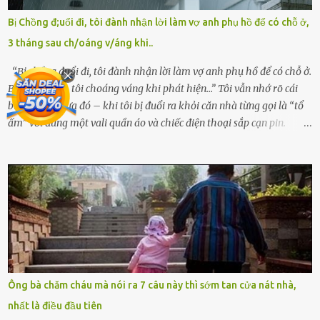
mê man sau sinh, hoàn toàn không hay biết chuyện gì xảy ra.
Bị Chồng đ;uổi đi, tôi đành nhận lời làm vợ anh phụ hồ để có chỗ ở,
Thiếu úy Nguyễn Thị Mai, một nữ cảnh sát công tác tại địa phương,
3 tháng sau ch/oáng v/áng khi..
tình cờ chứng kiến giây phút bé bị đưa đi trong lặng lẽ. Nét mặt đỏ
hỏn, bàn tay bé xíu co quắp, ...
“Bị chồng đuổi đi, tôi đành nhận lời làm vợ anh phụ hồ để có chỗ ở.
Ba tháng sau, tôi choáng váng khi phát hiện…” Tôi vẫn nhớ rõ cái
buổi chiều mưa đó – khi tôi bị đuổi ra khỏi căn nhà từng gọi là “tổ
ấm” với đúng một vali quần áo và chiếc điện thoại sắp cạn pin.
Chồng tôi – người từng thề thốt “một đời yêu em” – đã không chút
thương xót ném tôi ra đường sau khi tôi bị sảy thai lần thứ hai. “Tôi
cưới cô để có con. Không phải để nuôi một cái thân bất tài chỉ biết
khóc lóc,” anh ta gằn giọng, đẩy mạnh cánh cửa trước mặt tôi.
Tiếng cánh cửa đóng lại, vang lên như một bản án lạnh lùng. Tôi
đứng chết lặng giữa cơn mưa, không biết đi đâu, về đâu. Bố mẹ tôi
mất sớm. Tôi chẳng có anh chị em. Họ hàng cũng thưa thớt, chẳng
ai thân thiết đến mức có thể mở lòng cho tôi tá túc. Bạn bè? Ai cũng
bận rộn với gia đình riêng của họ. Tôi đã từng đặt cược cả thanh
Ông bà chăm cháu mà nói ra 7 câu này thì sớm tan cửa nát nhà,
xuân vào người chồng ấy – và giờ, tôi chỉ còn lại chính mình. Tôi lên
nhất là điều đầu tiên
chiếc xe buýt cuối ngày, trốn chạy khỏi thành phố và nỗi đau. Tôi v...