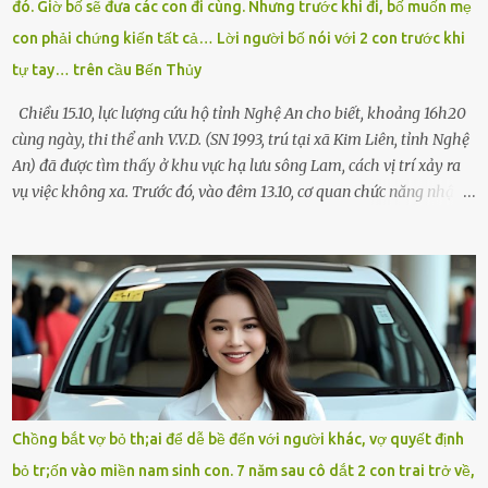
đó. Giờ bố sẽ đưa các con đi cùng. Nhưng trước khi đi, bố muốn mẹ
Chạy không ngừng. Qua ngã...
con phải chứng kiến tất cả… Lời người bố nói với 2 con trước khi
tự tay… trên cầu Bến Thủy
Chiều 15.10, lực lượng cứu hộ tỉnh Nghệ An cho biết, khoảng 16h20
cùng ngày, thi thể anh V.V.D. (SN 1993, trú tại xã Kim Liên, tỉnh Nghệ
An) đã được tìm thấy ở khu vực hạ lưu sông Lam, cách vị trí xảy ra
vụ việc không xa. Trước đó, vào đêm 13.10, cơ quan chức năng nhận
được tin báo có một người đàn ông điều khiển xe máy lên cầu Bến
Thủy – cây cầu bắc qua sông Lam nối hai tỉnh Nghệ An và Hà Tĩnh
– rồi để lại xe máy trên cầu, ôm theo 2 con gái nhỏ nhảy xuống
sông. Người thân và hàng xóm ngóng chờ thông tin tìm kiếm 3 bố
con mất tích trên sông Lam sau vụ nhảy cầu. Ảnh: Hải Dương Tại
hiện trường, người dân phát hiện một chiếc xe máy mang biển kiểm
soát Nghệ An cùng hai chiếc cặp học sinh. Ngay trong đêm, lực
lượng chức năng phối hợp cùng các đội cứu hộ tình nguyện triển
khai tìm kiếm. Danh tính các nạn nhân được xác định là anh V.V.D.
Chồng bắt vợ bỏ th;ai để dễ bề đến với người khác, vợ quyết định
và 2 con gái là cháu V.H.B. (SN 2020) và V.G.T. (SN 2021). Hai cháu là
bỏ tr;ốn vào miền nam sinh con. 7 năm sau cô dắt 2 con trai trở về,
con của anh D. và chị B.T.Y. (SN 1999). Lực lượng cứu hộ đã tiến hành