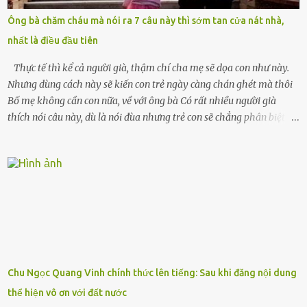
bận rộn với gia đình riêng của họ. Tôi đã từng đặt cược cả thanh
Ông bà chăm cháu mà nói ra 7 câu này thì sớm tan cửa nát nhà,
xuân vào người chồng ấy – và giờ, tôi chỉ còn lại chính mình. Tôi lên
nhất là điều đầu tiên
chiếc xe buýt cuối ngày, trốn chạy khỏi thành phố và nỗi đau. Tôi v...
Thực tế thì kể cả người già, thậm chí cha mẹ sẽ dọa con như này.
Nhưng dùng cách này sẽ kiến con trẻ ngày càng chán ghét mà thôi
Bố mẹ không cần con nữa, về với ông bà Có rất nhiều người già
thích nói câu này, dù là nói đùa nhưng trẻ con sẽ chẳng phân biệt
được nên chúng sẽ cực kỳ buồn. Đôi khi con cái phải rời xa cha mẹ,
sống với người già, lúc này con rất buồn. Thế nên người lớn hãy
khuyên nhủ con thật cẩn thận. Nếu cháu không nghe lời, cảnh sát
sẽ bắt Thực tế thì kể cả người già, thậm chí cha mẹ sẽ dọa con như
này. Nhưng dùng cách này sẽ kiến con trẻ ngày càng chán ghét mà
thôi. Đôi khi con cái phải rời xa cha mẹ, sống với người già, lúc này
con rất buồn. (ảnh minh họa) Nếu một ngày nào đó một đứa trẻ
gặp nguy hiểm và cần được giúp đỡ nhưng không dám gọi cảnh sát
để được giúp đỡ thì có thể sẽ bỏ lỡ cơ hội và gặp nguy hiểm. Trẻ con
Chu Ngọc Quang Vinh chính thức lên tiếng: Sau khi đăng nội dung
có biết gì đâu Nhiều người cứ coi trẻ còn nhỏ nên dù có phạm sai
thể hiện vô ơn với đất nước
lầm, thì họ cũng không trách mắng. Nhưng nếu người lớn tuổi