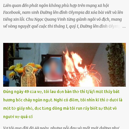
không dạy con cẩn...
Liên quan đến phát ngôn không phù hợp trên mạng xã hội
Facebook, nam sinh Đường lên đỉnh Olympia đã xóa bài viết và lên
tiếng xin lỗi. Chu Ngọc Quang Vinh từng giành ngôi vô địch, mang
về vòng nguyệt quế cuộc thi tháng 1, quý I, Đường lên đỉnh Olympia.
Ảnh: Đơn vị cung cấp Trước đó, đêm ngày 1.9, trên mạng xã hội, một
tài khoản của học sinh mang tên Chu Vinh có bài viết có nội dung
chưa phù hợp, gây xôn xao, bức xúc trong dư luận. Ngay sau đó,
Trường THPT Chuyên Nguyễn Tất Thành báo cáo xác nhận tài
khoản Chu Vinh là của học sinh Chu Ngọc Quang Vinh, lớp 12 Anh
của nhà trường. Nam sinh này từng giành ngôi vô địch, mang về
vòng nguyệt quế cuộc thi tháng 1, quý I, Đường lên đỉnh Olympia
năm thứ 24. Quá trình giáo dục, học sinh Chu Ngọc Quang Vinh đã
nhận thức được nội dung bài viết của bản thân trên mạng xã hội
Đúng ngày 49 của vợ, tôi lau dọn bàn thờ thì t/á/i mặt thấy bát
ngày 1.9 là chưa phù hợp nên đã chủ động gỡ bài viết và đăng bài
hương bốc cháy ngùn ngụt. Nghi có điềm, tôi nhìn kĩ thì ở dưới là
xin lỗi trên trang Facebook cá nhân. Chu Ngọc Quang Vinh làm việc
một tờ giấy nhỏ, đọc từng dòng mà tôi run rẩy biết sự thật về
với cơ quan chức năng. Ảnh: Đơn vị cung...
người vợ quá cố
Vợ tôi qua đời đã 49 ngày, nhưng nỗi đau và mất mát dường như