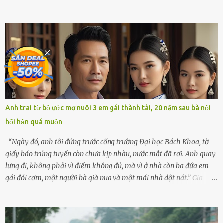
ven sông rộn ràng với tiếng gà gáy, tiếng trẻ con gọi nhau ra đồng
bắt cào cào. Ngôi nhà nhỏ của ông Minh và bà Hạnh cũng rộn ràng
không kém. Ông Minh, vốn là một người đàn ông điềm đạm, ít nói,
hôm ấy lại đặc biệt vui vẻ. Ông chuẩn bị hành lý cho chuyến đi biển
cùng cô con gái 8 tuổi tên Thảo. “Em ở nhà nghỉ ngơi nhé, anh đưa
con đi biển hai ngày, để nó được ngắm sóng, nghịch cát. Về chắc nó
sẽ kể cho em nghe cả tuần không hết chuyện.” – Ông Minh cười
hiền, vuốt tóc vợ. Bà Hạnh nhìn chồng và con gái ríu rít chuẩn bị mà
lòng cũng rộn ràng. Bà vốn ít có dịp đi xa vì còn bận buôn bán ở chợ,
Anh trai từ bỏ ước mơ nuôi 3 em gái thành tài, 20 năm sau bà nội
nên lần này cũng đành ở nhà. Thảo ôm chầm lấy mẹ trước khi đi:
hối hận quá muộn
“Con sẽ nhặt thật nhiều vỏ sò cho mẹ nhé!” Chiếc xe khách lăn
bánh rời khỏi bến...
“Ngày đó, anh tôi đứng trước cổng trường Đại học Bách Khoa, tờ
giấy báo trúng tuyển còn chưa kịp nhàu, nước mắt đã rơi. Anh quay
lưng đi, không phải vì điểm không đủ, mà vì ở nhà còn ba đứa em
gái đói cơm, một người bà già nua và một mái nhà dột nát.” Gia
đình anh Trí sống ở một xã nhỏ thuộc huyện Hương Sơn, Hà Tĩnh.
Mẹ mất sớm khi đứa út mới lên ba, cha thì bỏ đi biệt xứ từ đó không
có tin tức. Mọi gánh nặng đổ dồn lên đôi vai gầy guộc của bà nội –