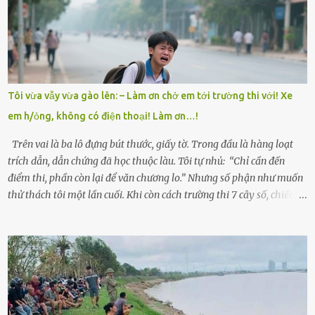
cụ Nguyễn Thị Đào – và cậu con trai cả là Trí, lúc đó mới chỉ 17 tuổi.
Trí là học sinh giỏi toàn huyện, học lớp 12 nhưng đã biết làm ruộng,
làm thuê, biết đi cày thuê từ 4h sáng rồi lại tất tả về đi học. Người
trong làng thương lắm, bảo: “Thằng Trí học giỏi mà hiền, sau này
nên ông này bà nọ đó!” Trí có ba cô em gái: Mai, Lan và Hương – ba
cái tên mẹ đặt lúc còn sống, mong tụi nhỏ sau này như hoa mai nở
Tôi vừa vẫy vừa gào lên: – Làm ơn chở em tới trường thi với! Xe
giữa mùa đông. Nhưng hoa có đẹp mấy cũng cần đất màu, mà nhà
em h/ỏng, không có điện thoại! Làm ơn…!
thì chỉ toàn đất sỏi đá và khốn khó. Năm đó, Trí đỗ Đại học Bách
Khoa Hà...
Trên vai là ba lô đựng bút thước, giấy tờ. Trong đầu là hàng loạt
trích dẫn, dẫn chứng đã học thuộc làu. Tôi tự nhủ: “Chỉ cần đến
điểm thi, phần còn lại để văn chương lo.” Nhưng số phận như muốn
thử thách tôi một lần cuối. Khi còn cách trường thi 7 cây số, chiếc xe
máy cà tàng của tôi đột nhiên chết máy giữa đường. Tôi luống
cuống đề lại, đạp liên tục, mở cốp, lay ổ điện… nhưng vô ích. Rồi tôi
sực nhớ – điện thoại đang sạc, sáng nay quên mang theo! Giữa con
đường thưa thớt người qua lại, tôi hoảng loạn vẫy tay xin đi nhờ. –
Chú ơi, cháu đi thi, xe hỏng rồi! Làm ơn cho cháu đi nhờ với! – Cô ơi,
giúp cháu với, cháu không có điện thoại… Người thì lắc đầu. Người
thì tăng ga tránh xa như né một kẻ lừa đảo. Tôi gào lên giữa đường