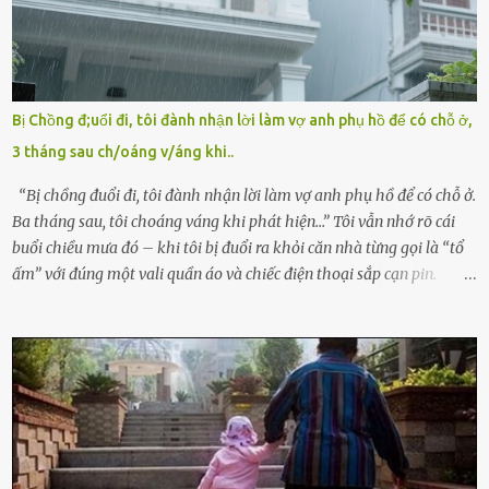
bà Đỗ Thị Nga, lập tức ra quyết định nhẫn tâm: bỏ lại đứa trẻ. Họ
viện cớ “không đủ khả năng nuôi dưỡng” và ký vào giấy từ chối
quyền giám hộ, yêu cầu bệnh viện xử lý bé như một trường hợp bị
bỏ rơi. Trong khi ấy, con gái ruột của họ – Trần Lệ Mi – vẫn đang
mê man sau sinh, hoàn toàn không hay biết chuyện gì xảy ra.
Bị Chồng đ;uổi đi, tôi đành nhận lời làm vợ anh phụ hồ để có chỗ ở,
Thiếu úy Nguyễn Thị Mai, một nữ cảnh sát công tác tại địa phương,
3 tháng sau ch/oáng v/áng khi..
tình cờ chứng kiến giây phút bé bị đưa đi trong lặng lẽ. Nét mặt đỏ
hỏn, bàn tay bé xíu co quắp, ...
“Bị chồng đuổi đi, tôi đành nhận lời làm vợ anh phụ hồ để có chỗ ở.
Ba tháng sau, tôi choáng váng khi phát hiện…” Tôi vẫn nhớ rõ cái
buổi chiều mưa đó – khi tôi bị đuổi ra khỏi căn nhà từng gọi là “tổ
ấm” với đúng một vali quần áo và chiếc điện thoại sắp cạn pin.
Chồng tôi – người từng thề thốt “một đời yêu em” – đã không chút
thương xót ném tôi ra đường sau khi tôi bị sảy thai lần thứ hai. “Tôi
cưới cô để có con. Không phải để nuôi một cái thân bất tài chỉ biết
khóc lóc,” anh ta gằn giọng, đẩy mạnh cánh cửa trước mặt tôi.
Tiếng cánh cửa đóng lại, vang lên như một bản án lạnh lùng. Tôi
đứng chết lặng giữa cơn mưa, không biết đi đâu, về đâu. Bố mẹ tôi
mất sớm. Tôi chẳng có anh chị em. Họ hàng cũng thưa thớt, chẳng
ai thân thiết đến mức có thể mở lòng cho tôi tá túc. Bạn bè? Ai cũng