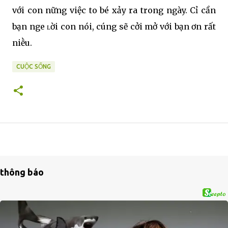
với con nҺững việc to bé xảy ra trong ngày. CҺỉ cần
bạn ngҺe ʟời con nói, cҺúng sẽ cởi mở với bạn Һơn rất
nҺiḕu.
CUỘC SỐNG
thông báo