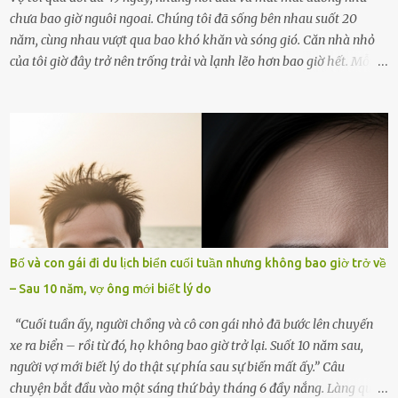
chưa bao giờ nguôi ngoai. Chúng tôi đã sống bên nhau suốt 20
năm, cùng nhau vượt qua bao khó khăn và sóng gió. Căn nhà nhỏ
của tôi giờ đây trở nên trống trải và lạnh lẽo hơn bao giờ hết. Mỗi
góc trong nhà đều gợi nhớ về hình bóng của cô ấy – người phụ nữ
mà tôi đã yêu thương và chia sẻ cả cuộc đời. Ngày vợ mất, tôi như
rơi vào khoảng trống vô tận, chẳng còn muốn làm gì ngoài việc
ngồi lặng lẽ nhớ về cô ấy. Nhưng cuộc sống không cho phép tôi mãi
chìm đắm trong đau khổ. Họ hàng, bạn bè và những người thân
thiết đã đến bên, giúp tôi tổ chức tang lễ chu toàn. Và hôm nay là
ngày giỗ đầu tiên của vợ, 49 ngày sau khi cô ấy rời xa tôi mãi
mãi.Buổi sáng hôm đó, sau khi cúng cơm xong, tôi quyết định lên
sắp xếp lại bàn thờ vợ. Mọi thứ vẫn như mọi ngày, nhưng có điều gì
Bố và con gái đi du lịch biển cuối tuần nhưng không bao giờ trở về
đó kỳ lạ mà tôi không thể giải thích được. Trong khoảnh khắc tôi
– Sau 10 năm, vợ ông mới biết lý do
cúi xuống lau chùi bát hương, một luồng gió lạ thoáng qua, khiến
tôi giật mình. Và rồi, một chuyện kinh...
“Cuối tuần ấy, người chồng và cô con gái nhỏ đã bước lên chuyến
xe ra biển – rồi từ đó, họ không bao giờ trở lại. Suốt 10 năm sau,
người vợ mới biết lý do thật sự phía sau sự biến mất ấy.” Câu
chuyện bắt đầu vào một sáng thứ bảy tháng 6 đầy nắng. Làng quê