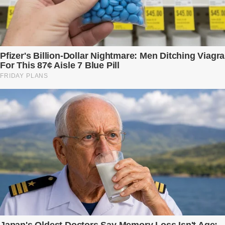
đêm không về. Và rồi, trong một bữa cơm tối vắng lặng, Trí ném
xuống bàn ly n...