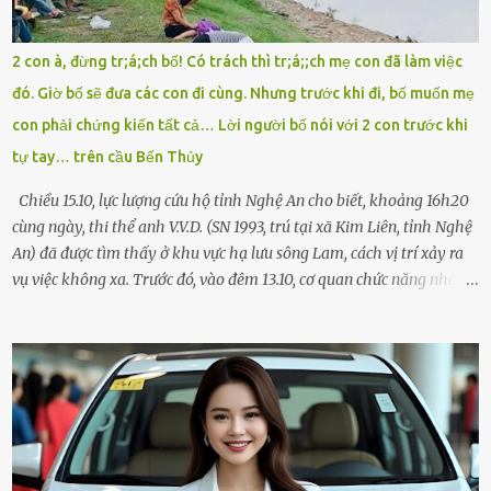
như một kẻ mất trí. Vô ích. 6h10. Còn hơn 30 phút nữa. Trong đầu
tôi chỉ có một lựa chọn duy nhất: chạy. Tôi quăng xe vào vệ đường,
2 con à, đừng tr;á;ch bố! Có trách thì tr;á;;ch mẹ con đã làm việc
rút tờ giấy báo dự thi nhét túi áo, đeo ba lô và chạy . Chạy miết.
đó. Giờ bố sẽ đưa các con đi cùng. Nhưng trước khi đi, bố muốn mẹ
Chạy không ngừng. Qua ngã...
con phải chứng kiến tất cả… Lời người bố nói với 2 con trước khi
tự tay… trên cầu Bến Thủy
Chiều 15.10, lực lượng cứu hộ tỉnh Nghệ An cho biết, khoảng 16h20
cùng ngày, thi thể anh V.V.D. (SN 1993, trú tại xã Kim Liên, tỉnh Nghệ
An) đã được tìm thấy ở khu vực hạ lưu sông Lam, cách vị trí xảy ra
vụ việc không xa. Trước đó, vào đêm 13.10, cơ quan chức năng nhận
được tin báo có một người đàn ông điều khiển xe máy lên cầu Bến
Thủy – cây cầu bắc qua sông Lam nối hai tỉnh Nghệ An và Hà Tĩnh
– rồi để lại xe máy trên cầu, ôm theo 2 con gái nhỏ nhảy xuống
sông. Người thân và hàng xóm ngóng chờ thông tin tìm kiếm 3 bố
con mất tích trên sông Lam sau vụ nhảy cầu. Ảnh: Hải Dương Tại
hiện trường, người dân phát hiện một chiếc xe máy mang biển kiểm
soát Nghệ An cùng hai chiếc cặp học sinh. Ngay trong đêm, lực
lượng chức năng phối hợp cùng các đội cứu hộ tình nguyện triển