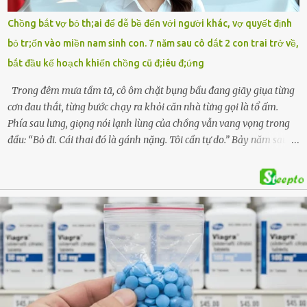
khai tìm kiếm. Danh tính các nạn nhân được xác định là anh V.V.D.
Chồng bắt vợ bỏ th;ai để dễ bề đến với người khác, vợ quyết định
và 2 con gái là cháu V.H.B. (SN 2020) và V.G.T. (SN 2021). Hai cháu là
bỏ tr;ốn vào miền nam sinh con. 7 năm sau cô dắt 2 con trai trở về,
con của anh D. và chị B.T.Y. (SN 1999). Lực lượng cứu hộ đã tiến hành
bắt đầu kế hoạch khiến chồng cũ đ;iêu đ;ứng
bàn giao t...
Trong đêm mưa tầm tã, cô ôm chặt bụng bầu đang giãy giụa từng
cơn đau thắt, từng bước chạy ra khỏi căn nhà từng gọi là tổ ấm.
Phía sau lưng, giọng nói lạnh lùng của chồng vẫn vang vọng trong
đầu: “Bỏ đi. Cái thai đó là gánh nặng. Tôi cần tự do.” Bảy năm sau,
cô quay trở về, không chỉ với một đứa con trai – mà là hai, và một
kế hoạch được chuẩn bị kỹ lưỡng để người đàn ông phản bội ấy
phải trả giá … Hà Nội, mùa thu năm 2018, cái lạnh len lỏi qua từng
khe cửa gỗ cũ kỹ. Trong một căn biệt thự sang trọng ở phố Tây Hồ,
Ngọc Anh ngồi lặng lẽ trên ghế sofa, tay đặt lên bụng – nơi hai sinh
linh bé bỏng đang lớn dần từng ngày. Cô chưa bao giờ nghĩ mình sẽ
phải sống trong sợ hãi khi mang thai, đặc biệt là sợ… chính chồng
mình. Trí – người chồng mà cô từng yêu đến mù quáng, đã không
còn là người đàn ông của ngày đầu. Thành đạt, quyền lực, nhưng
cũng dối trá và lạnh lùng. Gần đây, anh hay về muộn, thậm chí có