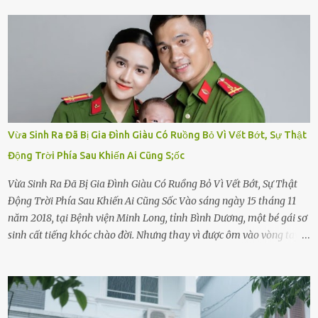
Vừa Sinh Ra Đã Bị Gia Đình Giàu Có Ruồng Bỏ Vì Vết Bớt, Sự Thật
Động Trời Phía Sau Khiến Ai Cũng S;ốc
Vừa Sinh Ra Đã Bị Gia Đình Giàu Có Ruồng Bỏ Vì Vết Bớt, Sự Thật
Động Trời Phía Sau Khiến Ai Cũng Sốc Vào sáng ngày 15 tháng 11
năm 2018, tại Bệnh viện Minh Long, tỉnh Bình Dương, một bé gái sơ
sinh cất tiếng khóc chào đời. Nhưng thay vì được ôm vào vòng tay
ấm áp của gia đình, bé lại đối diện với sự ruồng bỏ lạnh lùng. Đứa
trẻ – với một vết bớt đen trên má – bị gia đình ngoại hình hoàn
hảo, địa vị cao sang của ông Trần Quốc Tùng xem như điềm gở. Ông
Tùng, một doanh nhân quyền lực có tiếng ở Bình Dương, cùng vợ là