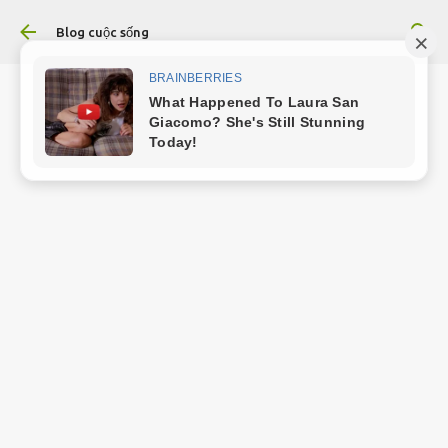
Chuyển đến nội dung chính
Blog cuộc sống