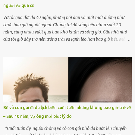
người vợ quá cố
Vợ tôi qua đời đã 49 ngày, nhưng nỗi đau và mất mát dường như
chưa bao giờ nguôi ngoai. Chúng tôi đã sống bên nhau suốt 20
năm, cùng nhau vượt qua bao khó khăn và sóng gió. Căn nhà nhỏ
của tôi giờ đây trở nên trống trải và lạnh lẽo hơn bao giờ hết. Mỗi
góc trong nhà đều gợi nhớ về hình bóng của cô ấy – người phụ nữ
mà tôi đã yêu thương và chia sẻ cả cuộc đời. Ngày vợ mất, tôi như
rơi vào khoảng trống vô tận, chẳng còn muốn làm gì ngoài việc
ngồi lặng lẽ nhớ về cô ấy. Nhưng cuộc sống không cho phép tôi mãi
chìm đắm trong đau khổ. Họ hàng, bạn bè và những người thân
thiết đã đến bên, giúp tôi tổ chức tang lễ chu toàn. Và hôm nay là
ngày giỗ đầu tiên của vợ, 49 ngày sau khi cô ấy rời xa tôi mãi
mãi.Buổi sáng hôm đó, sau khi cúng cơm xong, tôi quyết định lên
sắp xếp lại bàn thờ vợ. Mọi thứ vẫn như mọi ngày, nhưng có điều gì
Bố và con gái đi du lịch biển cuối tuần nhưng không bao giờ trở về
đó kỳ lạ mà tôi không thể giải thích được. Trong khoảnh khắc tôi
– Sau 10 năm, vợ ông mới biết lý do
cúi xuống lau chùi bát hương, một luồng gió lạ thoáng qua, khiến
tôi giật mình. Và rồi, một chuyện kinh...
“Cuối tuần ấy, người chồng và cô con gái nhỏ đã bước lên chuyến