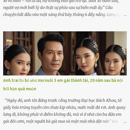
xe ra biển – rồi từ đó, họ không bao giờ trở lại. Suốt 10 năm sau,
người vợ mới biết lý do thật sự phía sau sự biến mất ấy.” Câu
chuyện bắt đầu vào một sáng thứ bảy tháng 6 đầy nắng. Làng quê
ven sông rộn ràng với tiếng gà gáy, tiếng trẻ con gọi nhau ra đồng
bắt cào cào. Ngôi nhà nhỏ của ông Minh và bà Hạnh cũng rộn ràng
không kém. Ông Minh, vốn là một người đàn ông điềm đạm, ít nói,
hôm ấy lại đặc biệt vui vẻ. Ông chuẩn bị hành lý cho chuyến đi biển
cùng cô con gái 8 tuổi tên Thảo. “Em ở nhà nghỉ ngơi nhé, anh đưa
con đi biển hai ngày, để nó được ngắm sóng, nghịch cát. Về chắc nó
sẽ kể cho em nghe cả tuần không hết chuyện.” – Ông Minh cười
hiền, vuốt tóc vợ. Bà Hạnh nhìn chồng và con gái ríu rít chuẩn bị mà
lòng cũng rộn ràng. Bà vốn ít có dịp đi xa vì còn bận buôn bán ở chợ,
Anh trai từ bỏ ước mơ nuôi 3 em gái thành tài, 20 năm sau bà nội
nên lần này cũng đành ở nhà. Thảo ôm chầm lấy mẹ trước khi đi:
hối hận quá muộn
“Con sẽ nhặt thật nhiều vỏ sò cho mẹ nhé!” Chiếc xe khách lăn
bánh rời khỏi bến...
“Ngày đó, anh tôi đứng trước cổng trường Đại học Bách Khoa, tờ
giấy báo trúng tuyển còn chưa kịp nhàu, nước mắt đã rơi. Anh quay
lưng đi, không phải vì điểm không đủ, mà vì ở nhà còn ba đứa em
gái đói cơm, một người bà già nua và một mái nhà dột nát.” Gia
đình anh Trí sống ở một xã nhỏ thuộc huyện Hương Sơn, Hà Tĩnh.