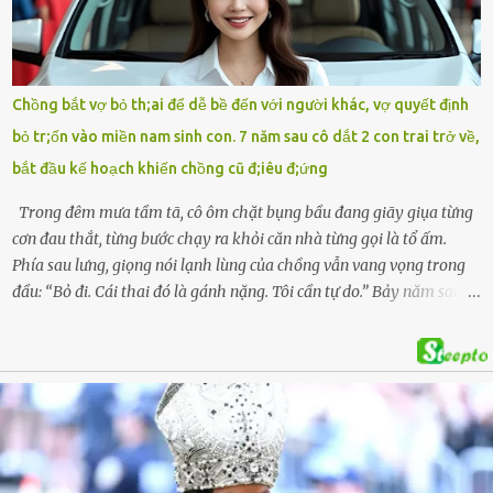
hiện trường, người dân phát hiện một chiếc xe máy mang biển kiểm
soát Nghệ An cùng hai chiếc cặp học sinh. Ngay trong đêm, lực
lượng chức năng phối hợp cùng các đội cứu hộ tình nguyện triển
khai tìm kiếm. Danh tính các nạn nhân được xác định là anh V.V.D.
Chồng bắt vợ bỏ th;ai để dễ bề đến với người khác, vợ quyết định
và 2 con gái là cháu V.H.B. (SN 2020) và V.G.T. (SN 2021). Hai cháu là
bỏ tr;ốn vào miền nam sinh con. 7 năm sau cô dắt 2 con trai trở về,
con của anh D. và chị B.T.Y. (SN 1999). Lực lượng cứu hộ đã tiến hành
bắt đầu kế hoạch khiến chồng cũ đ;iêu đ;ứng
bàn giao t...
Trong đêm mưa tầm tã, cô ôm chặt bụng bầu đang giãy giụa từng
cơn đau thắt, từng bước chạy ra khỏi căn nhà từng gọi là tổ ấm.
Phía sau lưng, giọng nói lạnh lùng của chồng vẫn vang vọng trong
đầu: “Bỏ đi. Cái thai đó là gánh nặng. Tôi cần tự do.” Bảy năm sau,
cô quay trở về, không chỉ với một đứa con trai – mà là hai, và một
kế hoạch được chuẩn bị kỹ lưỡng để người đàn ông phản bội ấy
phải trả giá … Hà Nội, mùa thu năm 2018, cái lạnh len lỏi qua từng
khe cửa gỗ cũ kỹ. Trong một căn biệt thự sang trọng ở phố Tây Hồ,
Ngọc Anh ngồi lặng lẽ trên ghế sofa, tay đặt lên bụng – nơi hai sinh
linh bé bỏng đang lớn dần từng ngày. Cô chưa bao giờ nghĩ mình sẽ
phải sống trong sợ hãi khi mang thai, đặc biệt là sợ… chính chồng