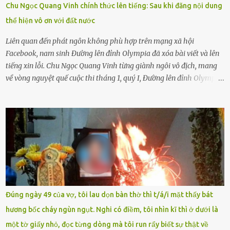
Chu Ngọc Quang Vinh chính thức lên tiếng: Sau khi đăng nội dung
có biết gì đâu Nhiều người cứ coi trẻ còn nhỏ nên dù có phạm sai
thể hiện vô ơn với đất nước
lầm, thì họ cũng không trách mắng. Nhưng nếu người lớn tuổi
không dạy con cẩn...
Liên quan đến phát ngôn không phù hợp trên mạng xã hội
Facebook, nam sinh Đường lên đỉnh Olympia đã xóa bài viết và lên
tiếng xin lỗi. Chu Ngọc Quang Vinh từng giành ngôi vô địch, mang
về vòng nguyệt quế cuộc thi tháng 1, quý I, Đường lên đỉnh Olympia.
Ảnh: Đơn vị cung cấp Trước đó, đêm ngày 1.9, trên mạng xã hội, một
tài khoản của học sinh mang tên Chu Vinh có bài viết có nội dung
chưa phù hợp, gây xôn xao, bức xúc trong dư luận. Ngay sau đó,
Trường THPT Chuyên Nguyễn Tất Thành báo cáo xác nhận tài
khoản Chu Vinh là của học sinh Chu Ngọc Quang Vinh, lớp 12 Anh
của nhà trường. Nam sinh này từng giành ngôi vô địch, mang về
vòng nguyệt quế cuộc thi tháng 1, quý I, Đường lên đỉnh Olympia
năm thứ 24. Quá trình giáo dục, học sinh Chu Ngọc Quang Vinh đã
nhận thức được nội dung bài viết của bản thân trên mạng xã hội
Đúng ngày 49 của vợ, tôi lau dọn bàn thờ thì t/á/i mặt thấy bát
ngày 1.9 là chưa phù hợp nên đã chủ động gỡ bài viết và đăng bài
hương bốc cháy ngùn ngụt. Nghi có điềm, tôi nhìn kĩ thì ở dưới là
xin lỗi trên trang Facebook cá nhân. Chu Ngọc Quang Vinh làm việc
một tờ giấy nhỏ, đọc từng dòng mà tôi run rẩy biết sự thật về
với cơ quan chức năng. Ảnh: Đơn vị cung...