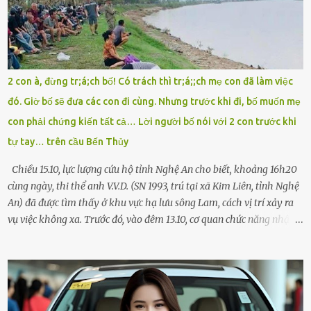
Chú ơi, cháu đi thi, xe hỏng rồi! Làm ơn cho cháu đi nhờ với! – Cô ơi,
giúp cháu với, cháu không có điện thoại… Người thì lắc đầu. Người
thì tăng ga tránh xa như né một kẻ lừa đảo. Tôi gào lên giữa đường
như một kẻ mất trí. Vô ích. 6h10. Còn hơn 30 phút nữa. Trong đầu
tôi chỉ có một lựa chọn duy nhất: chạy. Tôi quăng xe vào vệ đường,
2 con à, đừng tr;á;ch bố! Có trách thì tr;á;;ch mẹ con đã làm việc
rút tờ giấy báo dự thi nhét túi áo, đeo ba lô và chạy . Chạy miết.
đó. Giờ bố sẽ đưa các con đi cùng. Nhưng trước khi đi, bố muốn mẹ
Chạy không ngừng. Qua ngã...
con phải chứng kiến tất cả… Lời người bố nói với 2 con trước khi
tự tay… trên cầu Bến Thủy
Chiều 15.10, lực lượng cứu hộ tỉnh Nghệ An cho biết, khoảng 16h20
cùng ngày, thi thể anh V.V.D. (SN 1993, trú tại xã Kim Liên, tỉnh Nghệ
An) đã được tìm thấy ở khu vực hạ lưu sông Lam, cách vị trí xảy ra
vụ việc không xa. Trước đó, vào đêm 13.10, cơ quan chức năng nhận
được tin báo có một người đàn ông điều khiển xe máy lên cầu Bến
Thủy – cây cầu bắc qua sông Lam nối hai tỉnh Nghệ An và Hà Tĩnh
– rồi để lại xe máy trên cầu, ôm theo 2 con gái nhỏ nhảy xuống
sông. Người thân và hàng xóm ngóng chờ thông tin tìm kiếm 3 bố
con mất tích trên sông Lam sau vụ nhảy cầu. Ảnh: Hải Dương Tại