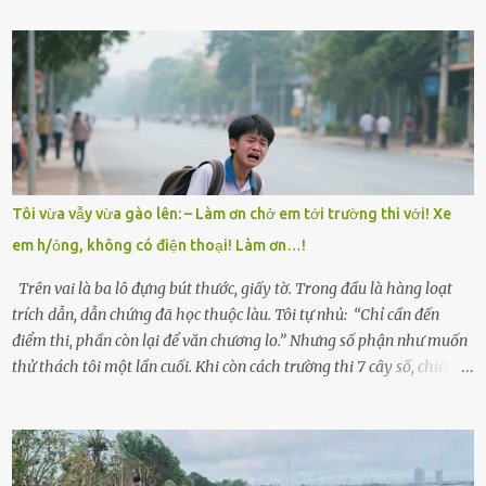
Mẹ mất sớm khi đứa út mới lên ba, cha thì bỏ đi biệt xứ từ đó không
có tin tức. Mọi gánh nặng đổ dồn lên đôi vai gầy guộc của bà nội –
cụ Nguyễn Thị Đào – và cậu con trai cả là Trí, lúc đó mới chỉ 17 tuổi.
Trí là học sinh giỏi toàn huyện, học lớp 12 nhưng đã biết làm ruộng,
làm thuê, biết đi cày thuê từ 4h sáng rồi lại tất tả về đi học. Người
trong làng thương lắm, bảo: “Thằng Trí học giỏi mà hiền, sau này
nên ông này bà nọ đó!” Trí có ba cô em gái: Mai, Lan và Hương – ba
cái tên mẹ đặt lúc còn sống, mong tụi nhỏ sau này như hoa mai nở
Tôi vừa vẫy vừa gào lên: – Làm ơn chở em tới trường thi với! Xe
giữa mùa đông. Nhưng hoa có đẹp mấy cũng cần đất màu, mà nhà
em h/ỏng, không có điện thoại! Làm ơn…!
thì chỉ toàn đất sỏi đá và khốn khó. Năm đó, Trí đỗ Đại học Bách
Khoa Hà...
Trên vai là ba lô đựng bút thước, giấy tờ. Trong đầu là hàng loạt
trích dẫn, dẫn chứng đã học thuộc làu. Tôi tự nhủ: “Chỉ cần đến
điểm thi, phần còn lại để văn chương lo.” Nhưng số phận như muốn
thử thách tôi một lần cuối. Khi còn cách trường thi 7 cây số, chiếc xe
máy cà tàng của tôi đột nhiên chết máy giữa đường. Tôi luống
cuống đề lại, đạp liên tục, mở cốp, lay ổ điện… nhưng vô ích. Rồi tôi
sực nhớ – điện thoại đang sạc, sáng nay quên mang theo! Giữa con
đường thưa thớt người qua lại, tôi hoảng loạn vẫy tay xin đi nhờ. –