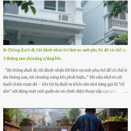
hảo, địa vị cao sang của ông Trần Quốc Tùng xem như điềm gở. Ông
Tùng, một doanh nhân quyền lực có tiếng ở Bình Dương, cùng vợ là
bà Đỗ Thị Nga, lập tức ra quyết định nhẫn tâm: bỏ lại đứa trẻ. Họ
viện cớ “không đủ khả năng nuôi dưỡng” và ký vào giấy từ chối
quyền giám hộ, yêu cầu bệnh viện xử lý bé như một trường hợp bị
bỏ rơi. Trong khi ấy, con gái ruột của họ – Trần Lệ Mi – vẫn đang
mê man sau sinh, hoàn toàn không hay biết chuyện gì xảy ra.
Bị Chồng đ;uổi đi, tôi đành nhận lời làm vợ anh phụ hồ để có chỗ ở,
Thiếu úy Nguyễn Thị Mai, một nữ cảnh sát công tác tại địa phương,
3 tháng sau ch/oáng v/áng khi..
tình cờ chứng kiến giây phút bé bị đưa đi trong lặng lẽ. Nét mặt đỏ
hỏn, bàn tay bé xíu co quắp, ...
“Bị chồng đuổi đi, tôi đành nhận lời làm vợ anh phụ hồ để có chỗ ở.
Ba tháng sau, tôi choáng váng khi phát hiện…” Tôi vẫn nhớ rõ cái
buổi chiều mưa đó – khi tôi bị đuổi ra khỏi căn nhà từng gọi là “tổ
ấm” với đúng một vali quần áo và chiếc điện thoại sắp cạn pin.
Chồng tôi – người từng thề thốt “một đời yêu em” – đã không chút
thương xót ném tôi ra đường sau khi tôi bị sảy thai lần thứ hai. “Tôi
cưới cô để có con. Không phải để nuôi một cái thân bất tài chỉ biết
khóc lóc,” anh ta gằn giọng, đẩy mạnh cánh cửa trước mặt tôi.
Tiếng cánh cửa đóng lại, vang lên như một bản án lạnh lùng. Tôi