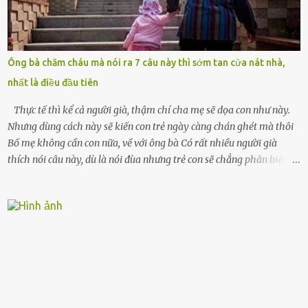
đứng chết lặng giữa cơn mưa, không biết đi đâu, về đâu. Bố mẹ tôi
mất sớm. Tôi chẳng có anh chị em. Họ hàng cũng thưa thớt, chẳng
ai thân thiết đến mức có thể mở lòng cho tôi tá túc. Bạn bè? Ai cũng
bận rộn với gia đình riêng của họ. Tôi đã từng đặt cược cả thanh
Ông bà chăm cháu mà nói ra 7 câu này thì sớm tan cửa nát nhà,
xuân vào người chồng ấy – và giờ, tôi chỉ còn lại chính mình. Tôi lên
nhất là điều đầu tiên
chiếc xe buýt cuối ngày, trốn chạy khỏi thành phố và nỗi đau. Tôi v...
Thực tế thì kể cả người già, thậm chí cha mẹ sẽ dọa con như này.
Nhưng dùng cách này sẽ kiến con trẻ ngày càng chán ghét mà thôi
Bố mẹ không cần con nữa, về với ông bà Có rất nhiều người già
thích nói câu này, dù là nói đùa nhưng trẻ con sẽ chẳng phân biệt
được nên chúng sẽ cực kỳ buồn. Đôi khi con cái phải rời xa cha mẹ,
sống với người già, lúc này con rất buồn. Thế nên người lớn hãy
khuyên nhủ con thật cẩn thận. Nếu cháu không nghe lời, cảnh sát
sẽ bắt Thực tế thì kể cả người già, thậm chí cha mẹ sẽ dọa con như
này. Nhưng dùng cách này sẽ kiến con trẻ ngày càng chán ghét mà
thôi. Đôi khi con cái phải rời xa cha mẹ, sống với người già, lúc này
con rất buồn. (ảnh minh họa) Nếu một ngày nào đó một đứa trẻ
gặp nguy hiểm và cần được giúp đỡ nhưng không dám gọi cảnh sát
để được giúp đỡ thì có thể sẽ bỏ lỡ cơ hội và gặp nguy hiểm. Trẻ con