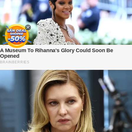
mình. Trí – người chồng mà cô từng yêu đến mù quáng, đã không
còn là người đàn ông của ngày đầu. Thành đạt, quyền lực, nhưng
cũng dối trá và lạnh lùng. Gần đây, anh hay về muộn, thậm chí có
đêm không về. Và rồi, trong một bữa cơm tối vắng lặng, Trí ném
xuống bàn ly n...