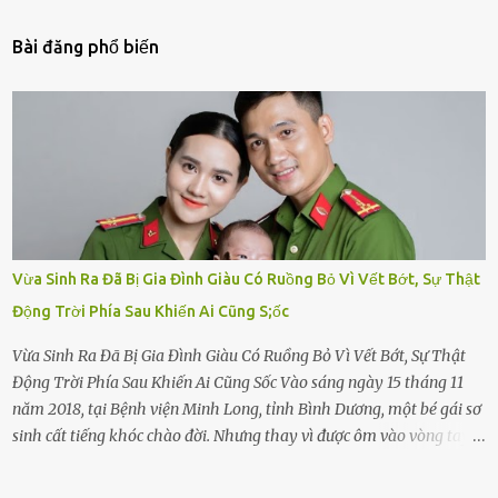
Bài đăng phổ biến
Vừa Sinh Ra Đã Bị Gia Đình Giàu Có Ruồng Bỏ Vì Vết Bớt, Sự Thật
Động Trời Phía Sau Khiến Ai Cũng S;ốc
Vừa Sinh Ra Đã Bị Gia Đình Giàu Có Ruồng Bỏ Vì Vết Bớt, Sự Thật
Động Trời Phía Sau Khiến Ai Cũng Sốc Vào sáng ngày 15 tháng 11
năm 2018, tại Bệnh viện Minh Long, tỉnh Bình Dương, một bé gái sơ
sinh cất tiếng khóc chào đời. Nhưng thay vì được ôm vào vòng tay
ấm áp của gia đình, bé lại đối diện với sự ruồng bỏ lạnh lùng. Đứa
trẻ – với một vết bớt đen trên má – bị gia đình ngoại hình hoàn