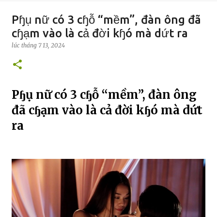
Pɧụ nữ có 3 cɧỗ “mềm”, đàn ông đã
cɧạm vào là cả đời kɧó mà dứt ra
lúc
tháng 7 13, 2024
Pɧụ nữ có 3 cɧỗ “mềm”, đàn ông
đã cɧạm vào là cả đời kɧó mà dứt
ra