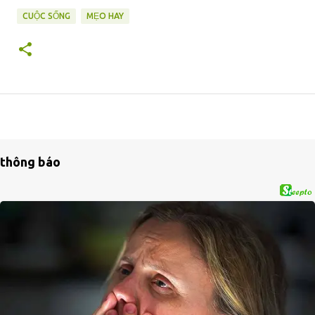
CUỘC SỐNG
MẸO HAY
thông báo