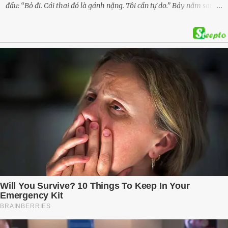
đầu: “Bỏ đi. Cái thai đó là gánh nặng. Tôi cần tự do.” Bảy năm sau,
cô quay trở về, không chỉ với một đứa con trai – mà là hai, và một
kế hoạch được chuẩn bị kỹ lưỡng để người đàn ông phản bội ấy
phải trả giá … Hà Nội, mùa thu năm 2018, cái lạnh len lỏi qua từng
khe cửa gỗ cũ kỹ. Trong một căn biệt thự sang trọng ở phố Tây Hồ,
Ngọc Anh ngồi lặng lẽ trên ghế sofa, tay đặt lên bụng – nơi hai sinh
linh bé bỏng đang lớn dần từng ngày. Cô chưa bao giờ nghĩ mình sẽ
phải sống trong sợ hãi khi mang thai, đặc biệt là sợ… chính chồng
mình. Trí – người chồng mà cô từng yêu đến mù quáng, đã không
còn là người đàn ông của ngày đầu. Thành đạt, quyền lực, nhưng
cũng dối trá và lạnh lùng. Gần đây, anh hay về muộn, thậm chí có
đêm không về. Và rồi, trong một bữa cơm tối vắng lặng, Trí ném
xuống bàn ly n...