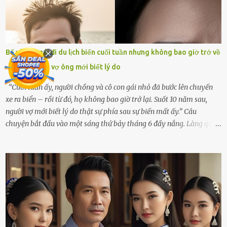
thiết đã đến bên, giúp tôi tổ chức tang lễ chu toàn. Và hôm nay là
ngày giỗ đầu tiên của vợ, 49 ngày sau khi cô ấy rời xa tôi mãi
mãi.Buổi sáng hôm đó, sau khi cúng cơm xong, tôi quyết định lên
sắp xếp lại bàn thờ vợ. Mọi thứ vẫn như mọi ngày, nhưng có điều gì
Bố và con gái đi du lịch biển cuối tuần nhưng không bao giờ trở về
đó kỳ lạ mà tôi không thể giải thích được. Trong khoảnh khắc tôi
– Sau 10 năm, vợ ông mới biết lý do
cúi xuống lau chùi bát hương, một luồng gió lạ thoáng qua, khiến
tôi giật mình. Và rồi, một chuyện kinh...
“Cuối tuần ấy, người chồng và cô con gái nhỏ đã bước lên chuyến
xe ra biển – rồi từ đó, họ không bao giờ trở lại. Suốt 10 năm sau,
người vợ mới biết lý do thật sự phía sau sự biến mất ấy.” Câu
chuyện bắt đầu vào một sáng thứ bảy tháng 6 đầy nắng. Làng quê
ven sông rộn ràng với tiếng gà gáy, tiếng trẻ con gọi nhau ra đồng
bắt cào cào. Ngôi nhà nhỏ của ông Minh và bà Hạnh cũng rộn ràng
không kém. Ông Minh, vốn là một người đàn ông điềm đạm, ít nói,
hôm ấy lại đặc biệt vui vẻ. Ông chuẩn bị hành lý cho chuyến đi biển
cùng cô con gái 8 tuổi tên Thảo. “Em ở nhà nghỉ ngơi nhé, anh đưa
con đi biển hai ngày, để nó được ngắm sóng, nghịch cát. Về chắc nó
sẽ kể cho em nghe cả tuần không hết chuyện.” – Ông Minh cười
hiền, vuốt tóc vợ. Bà Hạnh nhìn chồng và con gái ríu rít chuẩn bị mà