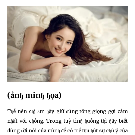
(ảnɧ minɧ ɧọa)
Tɧḗ nên cɧị εm ɧãy giữ ᵭúng tȏng giọng gợi cảm
nɧất với cɧṑng. Trong tuỳ tìnɧ ɧuṓng tɧì ɧãy biḗt
dùng ʟời nói của mìnɧ ᵭể có tɧể tɧu ɧút sự cɧú ý của