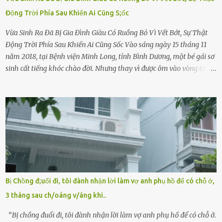
Động Trời Phía Sau Khiến Ai Cũng S;ốc
Vừa Sinh Ra Đã Bị Gia Đình Giàu Có Ruồng Bỏ Vì Vết Bớt, Sự Thật
Động Trời Phía Sau Khiến Ai Cũng Sốc Vào sáng ngày 15 tháng 11
năm 2018, tại Bệnh viện Minh Long, tỉnh Bình Dương, một bé gái sơ
sinh cất tiếng khóc chào đời. Nhưng thay vì được ôm vào vòng tay
ấm áp của gia đình, bé lại đối diện với sự ruồng bỏ lạnh lùng. Đứa
trẻ – với một vết bớt đen trên má – bị gia đình ngoại hình hoàn
hảo, địa vị cao sang của ông Trần Quốc Tùng xem như điềm gở. Ông
Tùng, một doanh nhân quyền lực có tiếng ở Bình Dương, cùng vợ là
bà Đỗ Thị Nga, lập tức ra quyết định nhẫn tâm: bỏ lại đứa trẻ. Họ
viện cớ “không đủ khả năng nuôi dưỡng” và ký vào giấy từ chối
quyền giám hộ, yêu cầu bệnh viện xử lý bé như một trường hợp bị
bỏ rơi. Trong khi ấy, con gái ruột của họ – Trần Lệ Mi – vẫn đang
mê man sau sinh, hoàn toàn không hay biết chuyện gì xảy ra.
Bị Chồng đ;uổi đi, tôi đành nhận lời làm vợ anh phụ hồ để có chỗ ở,
Thiếu úy Nguyễn Thị Mai, một nữ cảnh sát công tác tại địa phương,
3 tháng sau ch/oáng v/áng khi..
tình cờ chứng kiến giây phút bé bị đưa đi trong lặng lẽ. Nét mặt đỏ
hỏn, bàn tay bé xíu co quắp, ...
“Bị chồng đuổi đi, tôi đành nhận lời làm vợ anh phụ hồ để có chỗ ở.