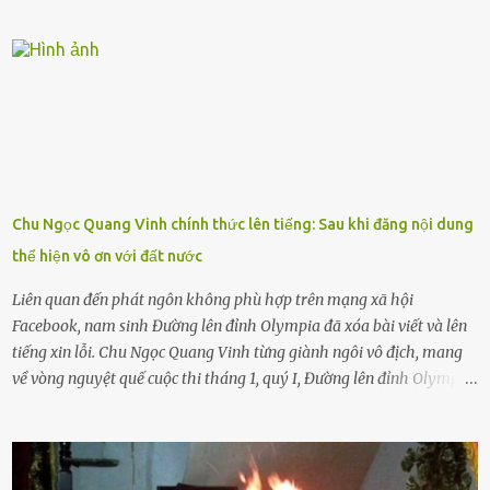
được nên chúng sẽ cực kỳ buồn. Đôi khi con cái phải rời xa cha mẹ,
sống với người già, lúc này con rất buồn. Thế nên người lớn hãy
khuyên nhủ con thật cẩn thận. Nếu cháu không nghe lời, cảnh sát
sẽ bắt Thực tế thì kể cả người già, thậm chí cha mẹ sẽ dọa con như
này. Nhưng dùng cách này sẽ kiến con trẻ ngày càng chán ghét mà
thôi. Đôi khi con cái phải rời xa cha mẹ, sống với người già, lúc này
con rất buồn. (ảnh minh họa) Nếu một ngày nào đó một đứa trẻ
gặp nguy hiểm và cần được giúp đỡ nhưng không dám gọi cảnh sát
để được giúp đỡ thì có thể sẽ bỏ lỡ cơ hội và gặp nguy hiểm. Trẻ con
Chu Ngọc Quang Vinh chính thức lên tiếng: Sau khi đăng nội dung
có biết gì đâu Nhiều người cứ coi trẻ còn nhỏ nên dù có phạm sai
thể hiện vô ơn với đất nước
lầm, thì họ cũng không trách mắng. Nhưng nếu người lớn tuổi
không dạy con cẩn...
Liên quan đến phát ngôn không phù hợp trên mạng xã hội
Facebook, nam sinh Đường lên đỉnh Olympia đã xóa bài viết và lên
tiếng xin lỗi. Chu Ngọc Quang Vinh từng giành ngôi vô địch, mang
về vòng nguyệt quế cuộc thi tháng 1, quý I, Đường lên đỉnh Olympia.
Ảnh: Đơn vị cung cấp Trước đó, đêm ngày 1.9, trên mạng xã hội, một
tài khoản của học sinh mang tên Chu Vinh có bài viết có nội dung
chưa phù hợp, gây xôn xao, bức xúc trong dư luận. Ngay sau đó,
Trường THPT Chuyên Nguyễn Tất Thành báo cáo xác nhận tài