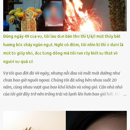
khoản Chu Vinh là của học sinh Chu Ngọc Quang Vinh, lớp 12 Anh
của nhà trường. Nam sinh này từng giành ngôi vô địch, mang về
vòng nguyệt quế cuộc thi tháng 1, quý I, Đường lên đỉnh Olympia
năm thứ 24. Quá trình giáo dục, học sinh Chu Ngọc Quang Vinh đã
nhận thức được nội dung bài viết của bản thân trên mạng xã hội
Đúng ngày 49 của vợ, tôi lau dọn bàn thờ thì t/á/i mặt thấy bát
ngày 1.9 là chưa phù hợp nên đã chủ động gỡ bài viết và đăng bài
hương bốc cháy ngùn ngụt. Nghi có điềm, tôi nhìn kĩ thì ở dưới là
xin lỗi trên trang Facebook cá nhân. Chu Ngọc Quang Vinh làm việc
một tờ giấy nhỏ, đọc từng dòng mà tôi run rẩy biết sự thật về
với cơ quan chức năng. Ảnh: Đơn vị cung...
người vợ quá cố
Vợ tôi qua đời đã 49 ngày, nhưng nỗi đau và mất mát dường như
chưa bao giờ nguôi ngoai. Chúng tôi đã sống bên nhau suốt 20
năm, cùng nhau vượt qua bao khó khăn và sóng gió. Căn nhà nhỏ
của tôi giờ đây trở nên trống trải và lạnh lẽo hơn bao giờ hết. Mỗi
góc trong nhà đều gợi nhớ về hình bóng của cô ấy – người phụ nữ
mà tôi đã yêu thương và chia sẻ cả cuộc đời. Ngày vợ mất, tôi như
rơi vào khoảng trống vô tận, chẳng còn muốn làm gì ngoài việc
ngồi lặng lẽ nhớ về cô ấy. Nhưng cuộc sống không cho phép tôi mãi
chìm đắm trong đau khổ. Họ hàng, bạn bè và những người thân