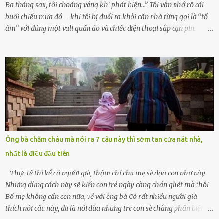
Ba tháng sau, tôi choáng váng khi phát hiện…” Tôi vẫn nhớ rõ cái
buổi chiều mưa đó – khi tôi bị đuổi ra khỏi căn nhà từng gọi là “tổ
ấm” với đúng một vali quần áo và chiếc điện thoại sắp cạn pin.
Chồng tôi – người từng thề thốt “một đời yêu em” – đã không chút
thương xót ném tôi ra đường sau khi tôi bị sảy thai lần thứ hai. “Tôi
cưới cô để có con. Không phải để nuôi một cái thân bất tài chỉ biết
khóc lóc,” anh ta gằn giọng, đẩy mạnh cánh cửa trước mặt tôi.
Tiếng cánh cửa đóng lại, vang lên như một bản án lạnh lùng. Tôi
đứng chết lặng giữa cơn mưa, không biết đi đâu, về đâu. Bố mẹ tôi
mất sớm. Tôi chẳng có anh chị em. Họ hàng cũng thưa thớt, chẳng
ai thân thiết đến mức có thể mở lòng cho tôi tá túc. Bạn bè? Ai cũng
bận rộn với gia đình riêng của họ. Tôi đã từng đặt cược cả thanh
Ông bà chăm cháu mà nói ra 7 câu này thì sớm tan cửa nát nhà,
xuân vào người chồng ấy – và giờ, tôi chỉ còn lại chính mình. Tôi lên
nhất là điều đầu tiên
chiếc xe buýt cuối ngày, trốn chạy khỏi thành phố và nỗi đau. Tôi v...
Thực tế thì kể cả người già, thậm chí cha mẹ sẽ dọa con như này.
Nhưng dùng cách này sẽ kiến con trẻ ngày càng chán ghét mà thôi
Bố mẹ không cần con nữa, về với ông bà Có rất nhiều người già
thích nói câu này, dù là nói đùa nhưng trẻ con sẽ chẳng phân biệt