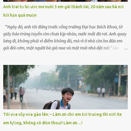
lòng cũng rộn ràng. Bà vốn ít có dịp đi xa vì còn bận buôn bán ở chợ,
Anh trai từ bỏ ước mơ nuôi 3 em gái thành tài, 20 năm sau bà nội
nên lần này cũng đành ở nhà. Thảo ôm chầm lấy mẹ trước khi đi:
hối hận quá muộn
“Con sẽ nhặt thật nhiều vỏ sò cho mẹ nhé!” Chiếc xe khách lăn
bánh rời khỏi bến...
“Ngày đó, anh tôi đứng trước cổng trường Đại học Bách Khoa, tờ
giấy báo trúng tuyển còn chưa kịp nhàu, nước mắt đã rơi. Anh quay
lưng đi, không phải vì điểm không đủ, mà vì ở nhà còn ba đứa em
gái đói cơm, một người bà già nua và một mái nhà dột nát.” Gia
đình anh Trí sống ở một xã nhỏ thuộc huyện Hương Sơn, Hà Tĩnh.
Mẹ mất sớm khi đứa út mới lên ba, cha thì bỏ đi biệt xứ từ đó không
có tin tức. Mọi gánh nặng đổ dồn lên đôi vai gầy guộc của bà nội –
cụ Nguyễn Thị Đào – và cậu con trai cả là Trí, lúc đó mới chỉ 17 tuổi.
Trí là học sinh giỏi toàn huyện, học lớp 12 nhưng đã biết làm ruộng,
làm thuê, biết đi cày thuê từ 4h sáng rồi lại tất tả về đi học. Người
trong làng thương lắm, bảo: “Thằng Trí học giỏi mà hiền, sau này
nên ông này bà nọ đó!” Trí có ba cô em gái: Mai, Lan và Hương – ba
cái tên mẹ đặt lúc còn sống, mong tụi nhỏ sau này như hoa mai nở
Tôi vừa vẫy vừa gào lên: – Làm ơn chở em tới trường thi với! Xe
giữa mùa đông. Nhưng hoa có đẹp mấy cũng cần đất màu, mà nhà
em h/ỏng, không có điện thoại! Làm ơn…!
thì chỉ toàn đất sỏi đá và khốn khó. Năm đó, Trí đỗ Đại học Bách