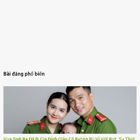
Bài đăng phổ biến
Vừa Sinh Ra Đã Bị Gia Đình Giàu Có Ruồng Bỏ Vì Vết Bớt, Sự Thật