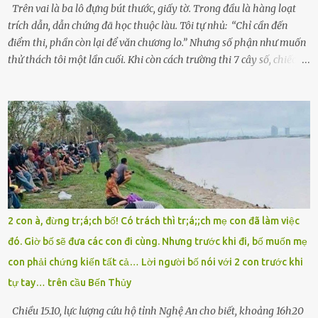
Khoa Hà...
Trên vai là ba lô đựng bút thước, giấy tờ. Trong đầu là hàng loạt
trích dẫn, dẫn chứng đã học thuộc làu. Tôi tự nhủ: “Chỉ cần đến
điểm thi, phần còn lại để văn chương lo.” Nhưng số phận như muốn
thử thách tôi một lần cuối. Khi còn cách trường thi 7 cây số, chiếc xe
máy cà tàng của tôi đột nhiên chết máy giữa đường. Tôi luống
cuống đề lại, đạp liên tục, mở cốp, lay ổ điện… nhưng vô ích. Rồi tôi
sực nhớ – điện thoại đang sạc, sáng nay quên mang theo! Giữa con
đường thưa thớt người qua lại, tôi hoảng loạn vẫy tay xin đi nhờ. –
Chú ơi, cháu đi thi, xe hỏng rồi! Làm ơn cho cháu đi nhờ với! – Cô ơi,
giúp cháu với, cháu không có điện thoại… Người thì lắc đầu. Người
thì tăng ga tránh xa như né một kẻ lừa đảo. Tôi gào lên giữa đường
như một kẻ mất trí. Vô ích. 6h10. Còn hơn 30 phút nữa. Trong đầu
tôi chỉ có một lựa chọn duy nhất: chạy. Tôi quăng xe vào vệ đường,
2 con à, đừng tr;á;ch bố! Có trách thì tr;á;;ch mẹ con đã làm việc
rút tờ giấy báo dự thi nhét túi áo, đeo ba lô và chạy . Chạy miết.
đó. Giờ bố sẽ đưa các con đi cùng. Nhưng trước khi đi, bố muốn mẹ
Chạy không ngừng. Qua ngã...
con phải chứng kiến tất cả… Lời người bố nói với 2 con trước khi
tự tay… trên cầu Bến Thủy
Chiều 15.10, lực lượng cứu hộ tỉnh Nghệ An cho biết, khoảng 16h20