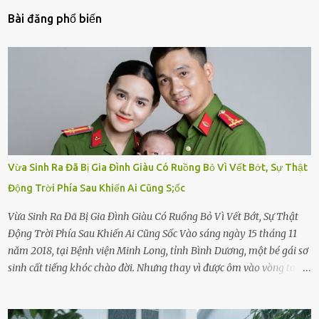
Bài đăng phổ biến
Vừa Sinh Ra Đã Bị Gia Đình Giàu Có Ruồng Bỏ Vì Vết Bớt, Sự Thật
Động Trời Phía Sau Khiến Ai Cũng S;ốc
Vừa Sinh Ra Đã Bị Gia Đình Giàu Có Ruồng Bỏ Vì Vết Bớt, Sự Thật
Động Trời Phía Sau Khiến Ai Cũng Sốc Vào sáng ngày 15 tháng 11
năm 2018, tại Bệnh viện Minh Long, tỉnh Bình Dương, một bé gái sơ
sinh cất tiếng khóc chào đời. Nhưng thay vì được ôm vào vòng tay
ấm áp của gia đình, bé lại đối diện với sự ruồng bỏ lạnh lùng. Đứa
trẻ – với một vết bớt đen trên má – bị gia đình ngoại hình hoàn