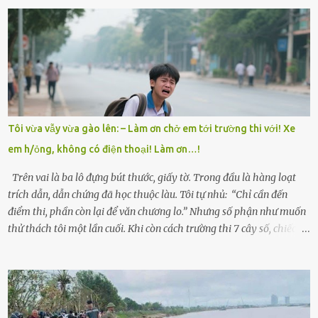
Mẹ mất sớm khi đứa út mới lên ba, cha thì bỏ đi biệt xứ từ đó không
có tin tức. Mọi gánh nặng đổ dồn lên đôi vai gầy guộc của bà nội –
cụ Nguyễn Thị Đào – và cậu con trai cả là Trí, lúc đó mới chỉ 17 tuổi.
Trí là học sinh giỏi toàn huyện, học lớp 12 nhưng đã biết làm ruộng,
làm thuê, biết đi cày thuê từ 4h sáng rồi lại tất tả về đi học. Người
trong làng thương lắm, bảo: “Thằng Trí học giỏi mà hiền, sau này
nên ông này bà nọ đó!” Trí có ba cô em gái: Mai, Lan và Hương – ba
cái tên mẹ đặt lúc còn sống, mong tụi nhỏ sau này như hoa mai nở
Tôi vừa vẫy vừa gào lên: – Làm ơn chở em tới trường thi với! Xe
giữa mùa đông. Nhưng hoa có đẹp mấy cũng cần đất màu, mà nhà
em h/ỏng, không có điện thoại! Làm ơn…!
thì chỉ toàn đất sỏi đá và khốn khó. Năm đó, Trí đỗ Đại học Bách
Khoa Hà...
Trên vai là ba lô đựng bút thước, giấy tờ. Trong đầu là hàng loạt
trích dẫn, dẫn chứng đã học thuộc làu. Tôi tự nhủ: “Chỉ cần đến
điểm thi, phần còn lại để văn chương lo.” Nhưng số phận như muốn
thử thách tôi một lần cuối. Khi còn cách trường thi 7 cây số, chiếc xe
máy cà tàng của tôi đột nhiên chết máy giữa đường. Tôi luống
cuống đề lại, đạp liên tục, mở cốp, lay ổ điện… nhưng vô ích. Rồi tôi
sực nhớ – điện thoại đang sạc, sáng nay quên mang theo! Giữa con
đường thưa thớt người qua lại, tôi hoảng loạn vẫy tay xin đi nhờ. –
Chú ơi, cháu đi thi, xe hỏng rồi! Làm ơn cho cháu đi nhờ với! – Cô ơi,