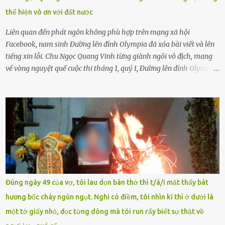
có biết gì đâu Nhiều người cứ coi trẻ còn nhỏ nên dù có phạm sai
thể hiện vô ơn với đất nước
lầm, thì họ cũng không trách mắng. Nhưng nếu người lớn tuổi
không dạy con cẩn...
Liên quan đến phát ngôn không phù hợp trên mạng xã hội
Facebook, nam sinh Đường lên đỉnh Olympia đã xóa bài viết và lên
tiếng xin lỗi. Chu Ngọc Quang Vinh từng giành ngôi vô địch, mang
về vòng nguyệt quế cuộc thi tháng 1, quý I, Đường lên đỉnh Olympia.
Ảnh: Đơn vị cung cấp Trước đó, đêm ngày 1.9, trên mạng xã hội, một
tài khoản của học sinh mang tên Chu Vinh có bài viết có nội dung
chưa phù hợp, gây xôn xao, bức xúc trong dư luận. Ngay sau đó,
Trường THPT Chuyên Nguyễn Tất Thành báo cáo xác nhận tài
khoản Chu Vinh là của học sinh Chu Ngọc Quang Vinh, lớp 12 Anh
của nhà trường. Nam sinh này từng giành ngôi vô địch, mang về
vòng nguyệt quế cuộc thi tháng 1, quý I, Đường lên đỉnh Olympia
năm thứ 24. Quá trình giáo dục, học sinh Chu Ngọc Quang Vinh đã
nhận thức được nội dung bài viết của bản thân trên mạng xã hội
Đúng ngày 49 của vợ, tôi lau dọn bàn thờ thì t/á/i mặt thấy bát
ngày 1.9 là chưa phù hợp nên đã chủ động gỡ bài viết và đăng bài
hương bốc cháy ngùn ngụt. Nghi có điềm, tôi nhìn kĩ thì ở dưới là
xin lỗi trên trang Facebook cá nhân. Chu Ngọc Quang Vinh làm việc
một tờ giấy nhỏ, đọc từng dòng mà tôi run rẩy biết sự thật về
với cơ quan chức năng. Ảnh: Đơn vị cung...