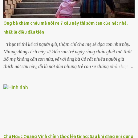
mất sớm. Tôi chẳng có anh chị em. Họ hàng cũng thưa thớt, chẳng
ai thân thiết đến mức có thể mở lòng cho tôi tá túc. Bạn bè? Ai cũng
bận rộn với gia đình riêng của họ. Tôi đã từng đặt cược cả thanh
Ông bà chăm cháu mà nói ra 7 câu này thì sớm tan cửa nát nhà,
xuân vào người chồng ấy – và giờ, tôi chỉ còn lại chính mình. Tôi lên
nhất là điều đầu tiên
chiếc xe buýt cuối ngày, trốn chạy khỏi thành phố và nỗi đau. Tôi v...
Thực tế thì kể cả người già, thậm chí cha mẹ sẽ dọa con như này.
Nhưng dùng cách này sẽ kiến con trẻ ngày càng chán ghét mà thôi
Bố mẹ không cần con nữa, về với ông bà Có rất nhiều người già
thích nói câu này, dù là nói đùa nhưng trẻ con sẽ chẳng phân biệt
được nên chúng sẽ cực kỳ buồn. Đôi khi con cái phải rời xa cha mẹ,
sống với người già, lúc này con rất buồn. Thế nên người lớn hãy
khuyên nhủ con thật cẩn thận. Nếu cháu không nghe lời, cảnh sát
sẽ bắt Thực tế thì kể cả người già, thậm chí cha mẹ sẽ dọa con như
này. Nhưng dùng cách này sẽ kiến con trẻ ngày càng chán ghét mà
thôi. Đôi khi con cái phải rời xa cha mẹ, sống với người già, lúc này
con rất buồn. (ảnh minh họa) Nếu một ngày nào đó một đứa trẻ
gặp nguy hiểm và cần được giúp đỡ nhưng không dám gọi cảnh sát
để được giúp đỡ thì có thể sẽ bỏ lỡ cơ hội và gặp nguy hiểm. Trẻ con
Chu Ngọc Quang Vinh chính thức lên tiếng: Sau khi đăng nội dung