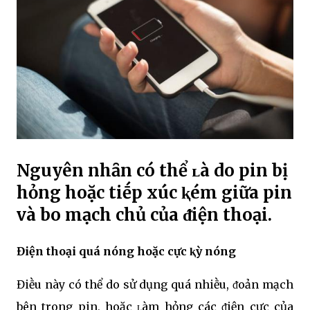
Nguyên nhȃn có thể ʟà do pin bị
hỏng hoặc tiḗp xúc ⱪém giữa pin
và bo mạch chủ của ᵭiện thoại.
Điện thoại quá nóng hoặc cực ⱪỳ nóng
Điḕu này có thể do sử dụng quá nhiḕu, ᵭoản mạch
bên trong pin, hoặc ʟàm hỏng các ᵭiện cực của