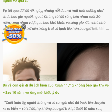
người vợ quá cố
Vợ tôi qua đời đã 49 ngày, nhưng nỗi đau và mất mát dường như
chưa bao giờ nguôi ngoai. Chúng tôi đã sống bên nhau suốt 20
năm, cùng nhau vượt qua bao khó khăn và sóng gió. Căn nhà nhỏ
của tôi giờ đây trở nên trống trải và lạnh lẽo hơn bao giờ hết. Mỗi
góc trong nhà đều gợi nhớ về hình bóng của cô ấy – người phụ nữ
mà tôi đã yêu thương và chia sẻ cả cuộc đời. Ngày vợ mất, tôi như
rơi vào khoảng trống vô tận, chẳng còn muốn làm gì ngoài việc
ngồi lặng lẽ nhớ về cô ấy. Nhưng cuộc sống không cho phép tôi mãi
chìm đắm trong đau khổ. Họ hàng, bạn bè và những người thân
thiết đã đến bên, giúp tôi tổ chức tang lễ chu toàn. Và hôm nay là
ngày giỗ đầu tiên của vợ, 49 ngày sau khi cô ấy rời xa tôi mãi
mãi.Buổi sáng hôm đó, sau khi cúng cơm xong, tôi quyết định lên
sắp xếp lại bàn thờ vợ. Mọi thứ vẫn như mọi ngày, nhưng có điều gì
Bố và con gái đi du lịch biển cuối tuần nhưng không bao giờ trở về
đó kỳ lạ mà tôi không thể giải thích được. Trong khoảnh khắc tôi
– Sau 10 năm, vợ ông mới biết lý do
cúi xuống lau chùi bát hương, một luồng gió lạ thoáng qua, khiến
tôi giật mình. Và rồi, một chuyện kinh...
“Cuối tuần ấy, người chồng và cô con gái nhỏ đã bước lên chuyến
xe ra biển – rồi từ đó, họ không bao giờ trở lại. Suốt 10 năm sau,