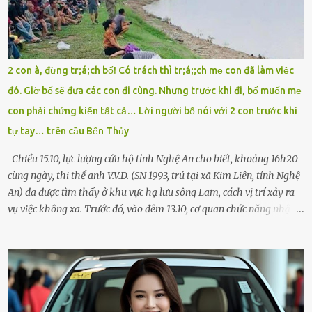
giúp cháu với, cháu không có điện thoại… Người thì lắc đầu. Người
thì tăng ga tránh xa như né một kẻ lừa đảo. Tôi gào lên giữa đường
như một kẻ mất trí. Vô ích. 6h10. Còn hơn 30 phút nữa. Trong đầu
tôi chỉ có một lựa chọn duy nhất: chạy. Tôi quăng xe vào vệ đường,
2 con à, đừng tr;á;ch bố! Có trách thì tr;á;;ch mẹ con đã làm việc
rút tờ giấy báo dự thi nhét túi áo, đeo ba lô và chạy . Chạy miết.
đó. Giờ bố sẽ đưa các con đi cùng. Nhưng trước khi đi, bố muốn mẹ
Chạy không ngừng. Qua ngã...
con phải chứng kiến tất cả… Lời người bố nói với 2 con trước khi
tự tay… trên cầu Bến Thủy
Chiều 15.10, lực lượng cứu hộ tỉnh Nghệ An cho biết, khoảng 16h20
cùng ngày, thi thể anh V.V.D. (SN 1993, trú tại xã Kim Liên, tỉnh Nghệ
An) đã được tìm thấy ở khu vực hạ lưu sông Lam, cách vị trí xảy ra
vụ việc không xa. Trước đó, vào đêm 13.10, cơ quan chức năng nhận
được tin báo có một người đàn ông điều khiển xe máy lên cầu Bến
Thủy – cây cầu bắc qua sông Lam nối hai tỉnh Nghệ An và Hà Tĩnh
– rồi để lại xe máy trên cầu, ôm theo 2 con gái nhỏ nhảy xuống
sông. Người thân và hàng xóm ngóng chờ thông tin tìm kiếm 3 bố
con mất tích trên sông Lam sau vụ nhảy cầu. Ảnh: Hải Dương Tại
hiện trường, người dân phát hiện một chiếc xe máy mang biển kiểm