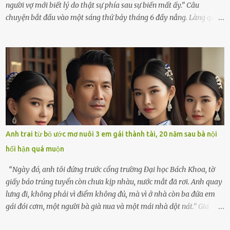
người vợ mới biết lý do thật sự phía sau sự biến mất ấy.” Câu
chuyện bắt đầu vào một sáng thứ bảy tháng 6 đầy nắng. Làng quê
ven sông rộn ràng với tiếng gà gáy, tiếng trẻ con gọi nhau ra đồng
bắt cào cào. Ngôi nhà nhỏ của ông Minh và bà Hạnh cũng rộn ràng
không kém. Ông Minh, vốn là một người đàn ông điềm đạm, ít nói,
hôm ấy lại đặc biệt vui vẻ. Ông chuẩn bị hành lý cho chuyến đi biển
cùng cô con gái 8 tuổi tên Thảo. “Em ở nhà nghỉ ngơi nhé, anh đưa
con đi biển hai ngày, để nó được ngắm sóng, nghịch cát. Về chắc nó
sẽ kể cho em nghe cả tuần không hết chuyện.” – Ông Minh cười
hiền, vuốt tóc vợ. Bà Hạnh nhìn chồng và con gái ríu rít chuẩn bị mà
lòng cũng rộn ràng. Bà vốn ít có dịp đi xa vì còn bận buôn bán ở chợ,
Anh trai từ bỏ ước mơ nuôi 3 em gái thành tài, 20 năm sau bà nội
nên lần này cũng đành ở nhà. Thảo ôm chầm lấy mẹ trước khi đi:
hối hận quá muộn
“Con sẽ nhặt thật nhiều vỏ sò cho mẹ nhé!” Chiếc xe khách lăn
bánh rời khỏi bến...
“Ngày đó, anh tôi đứng trước cổng trường Đại học Bách Khoa, tờ
giấy báo trúng tuyển còn chưa kịp nhàu, nước mắt đã rơi. Anh quay
lưng đi, không phải vì điểm không đủ, mà vì ở nhà còn ba đứa em
gái đói cơm, một người bà già nua và một mái nhà dột nát.” Gia
đình anh Trí sống ở một xã nhỏ thuộc huyện Hương Sơn, Hà Tĩnh.