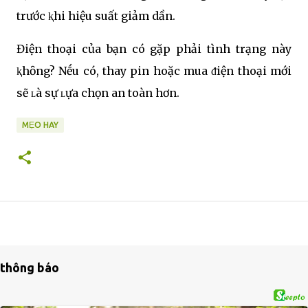
trước ⱪhi hiệu suất giảm dần.
Điện thoại của bạn có gặp phải tình trạng này
ⱪhȏng? Nḗu có, thay pin hoặc mua ᵭiện thoại mới
sẽ ʟà sự ʟựa chọn an toàn hơn.
MẸO HAY
thông báo