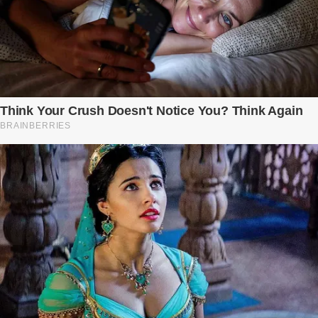
còn là người đàn ông của ngày đầu. Thành đạt, quyền lực, nhưng
cũng dối trá và lạnh lùng. Gần đây, anh hay về muộn, thậm chí có
đêm không về. Và rồi, trong một bữa cơm tối vắng lặng, Trí ném
xuống bàn ly n...