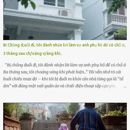
hảo, địa vị cao sang của ông Trần Quốc Tùng xem như điềm gở. Ông
Tùng, một doanh nhân quyền lực có tiếng ở Bình Dương, cùng vợ là
bà Đỗ Thị Nga, lập tức ra quyết định nhẫn tâm: bỏ lại đứa trẻ. Họ
viện cớ “không đủ khả năng nuôi dưỡng” và ký vào giấy từ chối
quyền giám hộ, yêu cầu bệnh viện xử lý bé như một trường hợp bị
bỏ rơi. Trong khi ấy, con gái ruột của họ – Trần Lệ Mi – vẫn đang
mê man sau sinh, hoàn toàn không hay biết chuyện gì xảy ra.
Bị Chồng đ;uổi đi, tôi đành nhận lời làm vợ anh phụ hồ để có chỗ ở,
Thiếu úy Nguyễn Thị Mai, một nữ cảnh sát công tác tại địa phương,
3 tháng sau ch/oáng v/áng khi..
tình cờ chứng kiến giây phút bé bị đưa đi trong lặng lẽ. Nét mặt đỏ
hỏn, bàn tay bé xíu co quắp, ...
“Bị chồng đuổi đi, tôi đành nhận lời làm vợ anh phụ hồ để có chỗ ở.
Ba tháng sau, tôi choáng váng khi phát hiện…” Tôi vẫn nhớ rõ cái
buổi chiều mưa đó – khi tôi bị đuổi ra khỏi căn nhà từng gọi là “tổ
ấm” với đúng một vali quần áo và chiếc điện thoại sắp cạn pin.
Chồng tôi – người từng thề thốt “một đời yêu em” – đã không chút
thương xót ném tôi ra đường sau khi tôi bị sảy thai lần thứ hai. “Tôi
cưới cô để có con. Không phải để nuôi một cái thân bất tài chỉ biết
khóc lóc,” anh ta gằn giọng, đẩy mạnh cánh cửa trước mặt tôi.
Tiếng cánh cửa đóng lại, vang lên như một bản án lạnh lùng. Tôi
đứng chết lặng giữa cơn mưa, không biết đi đâu, về đâu. Bố mẹ tôi