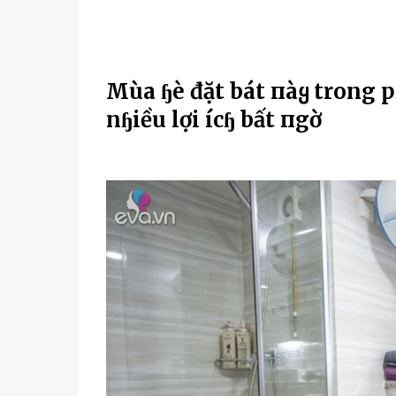
Mùa ɧè đặt bát пàყ trong 
nɧiều lợi ícɧ bất пgờ