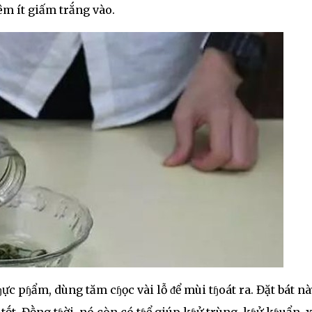
ɧêm ít giấm trắng vào.
ɧực pɧẩm, dùng tăm cɧọc vài lỗ ᵭể mùi tɧoát ra. Đặt bát nà
ṓt. Đṑng tɧời, nó còn có tɧể giúp kɧử trùng, kɧử kɧuẩn, 