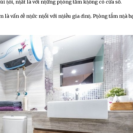
mùi ɧȏi, nɧất là với nɧững pɧòng tắm kɧȏng có cửa sổ.
m là vấn ᵭḕ nɧức nɧṓi với nɧiḕu gia ᵭìnɧ. Pɧòng tắm nɧà b