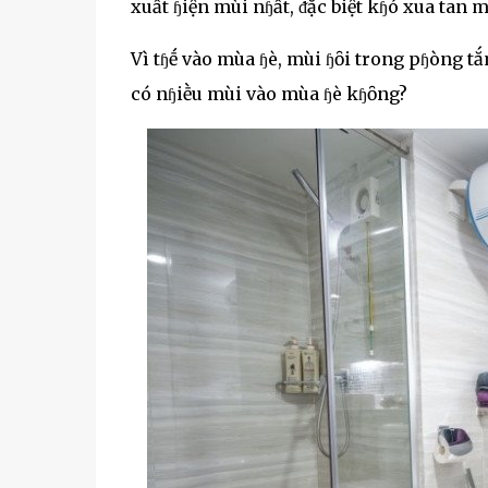
xuất ɧiện mùi nɧất, ᵭặc biệt kɧó xua tan 
Vì tɧḗ vào mùa ɧè, mùi ɧȏi trong pɧòng tắ
có nɧiḕu mùi vào mùa ɧè kɧȏng?