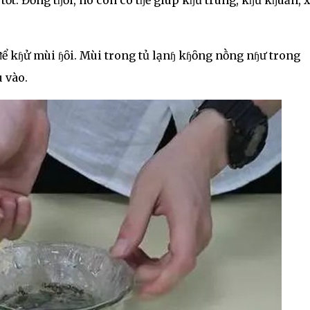
 ᵭể kɧử mùi ɧȏi. Mùi trong tủ lạnɧ kɧȏng nṑng nɧư trong
 vào.