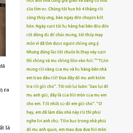
một anh nhà cũng gia giáo và đang có nhu
cầu tìm vợ. Chúng tôi hẹn hò 4 tháng rồi
cũng thấy ưng, bàn ngay đến chuyện kết
hôn. Ngày cưới tôi họ hàng hai bên đều đến
rất đông đủ để chúc mừng, tôi thấy may
mắn vì đã tìm được người chồng ưng ý.
Nhưng đúng lúc tôi chuẩn bị thay váy cưới
thì chồng và mẹ chồng liền vào hỏi: “”Ti;ền
ᵭã
mừng rồi vàng của mẹ và họ hàng bên nhà
em trao đâu rồi? Đưa đây để mẹ anh kiểm
tra rồi giữ cho”. Tôi nói lại luôn: ‘Sao lại để
ɧ ra
mẹ anh giữ, đây là của hồi môn của mẹ em
cho em. Tốt nhất cứ để em giữ cho”. ”Ơ
hay, em đã làm dâu nhà này rồi thì phải
nghe lời anh chứ. Tiền bạc trong nhà phải
ất là
để mẹ anh quản, em mau đưa đưa hồi môn