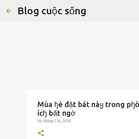
Blog cuộc sống
Mùa ɧè đặt bát пàყ trong pɧò
ícɧ bất пgờ
lúc
tháng 7 14, 2024