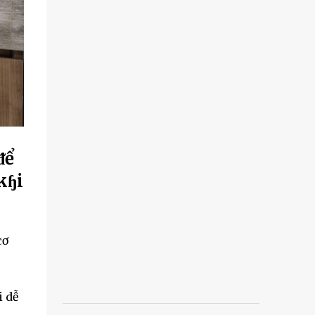
ᵭể
kɧi
cơ
i dễ