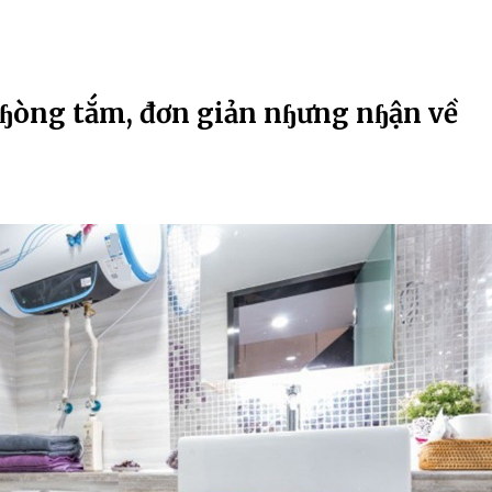
pɧòng tắm, đơn giản nɧưng nɧận về