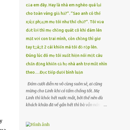
của em đây. Hay là nhà em nghèo quá lại
cho toàn vàng giả hả?”. ”Sao anh có thể
x;ú;c ph;ạ;m mẹ tôi như thế chứ?”. Tôi vừa
dứt lời thì mẹ chồng quát cô khi dám lên
mặt với con trai mình, còn chồng thì giơ
tay t;;á;;t 2 cái khiến má tôi đỏ rộp lên.
Đúng lúc đó mẹ tôi xuất hiện nói một câu
chấn động khiến cả họ nhà anh trơ mắt nhìn
theo….Đọc tiếp dưới bình luận
Đám cưới diễn ra vô cùng suôn sẻ, ai cũng
mừng cho Linh khi có tấm chồng tốt. Mẹ
Linh thì khóc hết nước mắt, bởi thế nên dù
khách khứa đã về gần hết thì bà vẫn nán lại
ở với con gái thêm chút nữa. Linh tốt nghiệp
Đại học Sư phạm, nhưng ra trường đi dạy
y
được 1 năm thì mẹ cô sức khỏe yếu đi nên cô
xua