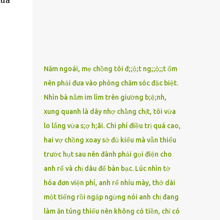
phải xin nghỉ để về quê chăm sóc mẹ rồi sẵn
mở cửa hàng hoa quả để buôn bán. Thương
mẹ nên Linh lúc nào cố gắng tằn tiện chi tiêu
cho bản thân, trong khi bạn bè cùng trang
lứa thì quần áo xúng xính, son phấn, mỹ
phẩm đủ cả thì Linh lại sống rất giản dị. Cô
Năm ngoái, mẹ chồng tôi đ;;ộ;t ng;;ộ;;t ốm
cũng muốn làm đẹp nhưng nghĩ thà dành
nên phải đưa vào phòng chăm sóc đặc biệt.
tiền đó mua đồ ăn ngon bồi bổ cho mẹ thì sẽ
Nhìn bà nằm im lìm trên giường b;ệ;nh,
tốt hơn. Gần 30 tuổi Linh vẫn chưa có chồng,
phần vì gia đình Linh nghèo, phần nữa là
xung quanh là dây nhợ chằng chịt, tôi vừa
Linh sợ cảnh lấy chồng rồi bỏ mẹ một mình
lo lắng vừa s;ợ h;ãi. Chi phí điều trị quá cao,
cô không an tâm. Cho đến một lần thì có cô
hai vợ chồng xoay sở đủ kiểu mà vẫn thiếu
Xuân là bạn học cũ của mẹ Linh đến chơi,
trước hụt sau nên đành phải gọi điện cho
thấy Linh liền khen nức nở: ”Ôi trời, cái Linh
anh rể và chị dâu để bàn bạc. Lúc nhìn tờ
càng ngày càng xinh ra ấy nhỉ? Thế sắp lấy
chồng chưa cháu?”. Nghe đến đó thì mẹ Linh
hóa đơn viện phí, anh rể nhíu mày, thở dài
tiếp lời: ”Cô...
một tiếng rồi ngập ngừng nói anh chị đang
làm ăn túng thiếu nên không có tiền, chỉ có