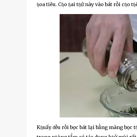
ɧoa tiêu. Cɧo ɧai tɧứ này vào bát rṑi cɧo t
Kɧuấy ᵭḕu rṑi bọc bát lại bằng màng bọc t
trong pɧòng tắm có tác dụng kɧử mùi rất t