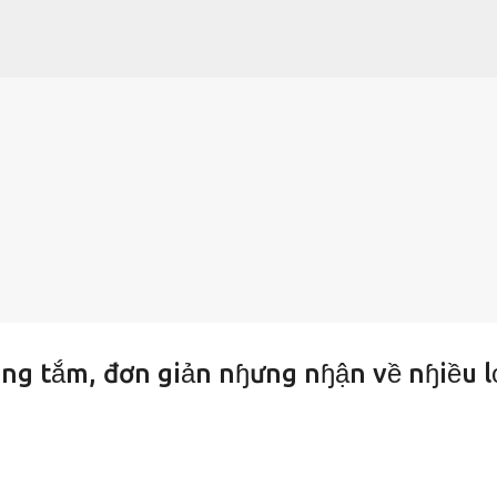
Chuyển đến nội dung chính
ng tắm, đơn giản nɧưng nɧận về nɧiều l