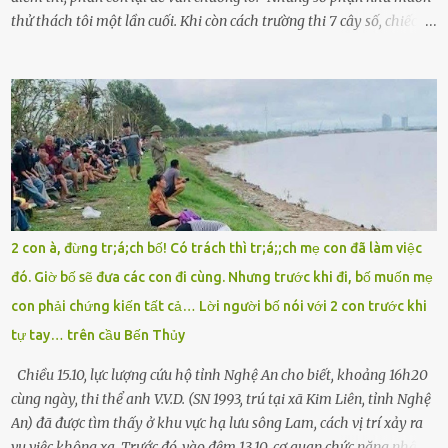
thử thách tôi một lần cuối. Khi còn cách trường thi 7 cây số, chiếc xe
máy cà tàng của tôi đột nhiên chết máy giữa đường. Tôi luống
cuống đề lại, đạp liên tục, mở cốp, lay ổ điện… nhưng vô ích. Rồi tôi
sực nhớ – điện thoại đang sạc, sáng nay quên mang theo! Giữa con
đường thưa thớt người qua lại, tôi hoảng loạn vẫy tay xin đi nhờ. –
Chú ơi, cháu đi thi, xe hỏng rồi! Làm ơn cho cháu đi nhờ với! – Cô ơi,
giúp cháu với, cháu không có điện thoại… Người thì lắc đầu. Người
thì tăng ga tránh xa như né một kẻ lừa đảo. Tôi gào lên giữa đường
như một kẻ mất trí. Vô ích. 6h10. Còn hơn 30 phút nữa. Trong đầu
tôi chỉ có một lựa chọn duy nhất: chạy. Tôi quăng xe vào vệ đường,
2 con à, đừng tr;á;ch bố! Có trách thì tr;á;;ch mẹ con đã làm việc
rút tờ giấy báo dự thi nhét túi áo, đeo ba lô và chạy . Chạy miết.
đó. Giờ bố sẽ đưa các con đi cùng. Nhưng trước khi đi, bố muốn mẹ
Chạy không ngừng. Qua ngã...
con phải chứng kiến tất cả… Lời người bố nói với 2 con trước khi
tự tay… trên cầu Bến Thủy
Chiều 15.10, lực lượng cứu hộ tỉnh Nghệ An cho biết, khoảng 16h20
cùng ngày, thi thể anh V.V.D. (SN 1993, trú tại xã Kim Liên, tỉnh Nghệ
An) đã được tìm thấy ở khu vực hạ lưu sông Lam, cách vị trí xảy ra
vụ việc không xa. Trước đó, vào đêm 13.10, cơ quan chức năng nhận