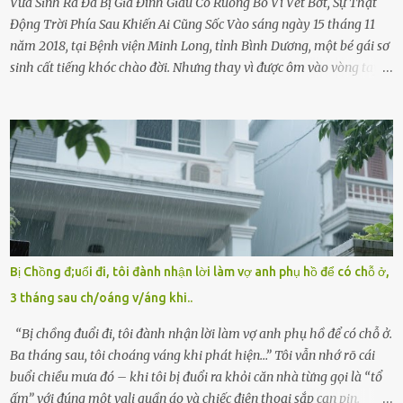
Vừa Sinh Ra Đã Bị Gia Đình Giàu Có Ruồng Bỏ Vì Vết Bớt, Sự Thật
Động Trời Phía Sau Khiến Ai Cũng Sốc Vào sáng ngày 15 tháng 11
năm 2018, tại Bệnh viện Minh Long, tỉnh Bình Dương, một bé gái sơ
sinh cất tiếng khóc chào đời. Nhưng thay vì được ôm vào vòng tay
ấm áp của gia đình, bé lại đối diện với sự ruồng bỏ lạnh lùng. Đứa
trẻ – với một vết bớt đen trên má – bị gia đình ngoại hình hoàn
hảo, địa vị cao sang của ông Trần Quốc Tùng xem như điềm gở. Ông
Tùng, một doanh nhân quyền lực có tiếng ở Bình Dương, cùng vợ là
bà Đỗ Thị Nga, lập tức ra quyết định nhẫn tâm: bỏ lại đứa trẻ. Họ
viện cớ “không đủ khả năng nuôi dưỡng” và ký vào giấy từ chối
quyền giám hộ, yêu cầu bệnh viện xử lý bé như một trường hợp bị
bỏ rơi. Trong khi ấy, con gái ruột của họ – Trần Lệ Mi – vẫn đang
mê man sau sinh, hoàn toàn không hay biết chuyện gì xảy ra.
Bị Chồng đ;uổi đi, tôi đành nhận lời làm vợ anh phụ hồ để có chỗ ở,
Thiếu úy Nguyễn Thị Mai, một nữ cảnh sát công tác tại địa phương,
3 tháng sau ch/oáng v/áng khi..
tình cờ chứng kiến giây phút bé bị đưa đi trong lặng lẽ. Nét mặt đỏ
hỏn, bàn tay bé xíu co quắp, ...
“Bị chồng đuổi đi, tôi đành nhận lời làm vợ anh phụ hồ để có chỗ ở.
Ba tháng sau, tôi choáng váng khi phát hiện…” Tôi vẫn nhớ rõ cái
buổi chiều mưa đó – khi tôi bị đuổi ra khỏi căn nhà từng gọi là “tổ
ấm” với đúng một vali quần áo và chiếc điện thoại sắp cạn pin.