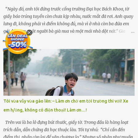
bánh rời khỏi bến...
“Ngày đó, anh tôi đứng trước cổng trường Đại học Bách Khoa, tờ
giấy báo trúng tuyển còn chưa kịp nhàu, nước mắt đã rơi. Anh quay
lưng đi, không phải vì điểm không đủ, mà vì ở nhà còn ba đứa em
gái đói cơm, một người bà già nua và một mái nhà dột nát.” Gia
đình anh Trí sống ở một xã nhỏ thuộc huyện Hương Sơn, Hà Tĩnh.
Mẹ mất sớm khi đứa út mới lên ba, cha thì bỏ đi biệt xứ từ đó không
có tin tức. Mọi gánh nặng đổ dồn lên đôi vai gầy guộc của bà nội –
cụ Nguyễn Thị Đào – và cậu con trai cả là Trí, lúc đó mới chỉ 17 tuổi.
Trí là học sinh giỏi toàn huyện, học lớp 12 nhưng đã biết làm ruộng,
làm thuê, biết đi cày thuê từ 4h sáng rồi lại tất tả về đi học. Người
trong làng thương lắm, bảo: “Thằng Trí học giỏi mà hiền, sau này
nên ông này bà nọ đó!” Trí có ba cô em gái: Mai, Lan và Hương – ba
cái tên mẹ đặt lúc còn sống, mong tụi nhỏ sau này như hoa mai nở
Tôi vừa vẫy vừa gào lên: – Làm ơn chở em tới trường thi với! Xe
giữa mùa đông. Nhưng hoa có đẹp mấy cũng cần đất màu, mà nhà
em h/ỏng, không có điện thoại! Làm ơn…!
thì chỉ toàn đất sỏi đá và khốn khó. Năm đó, Trí đỗ Đại học Bách
Khoa Hà...
Trên vai là ba lô đựng bút thước, giấy tờ. Trong đầu là hàng loạt
trích dẫn, dẫn chứng đã học thuộc làu. Tôi tự nhủ: “Chỉ cần đến
điểm thi, phần còn lại để văn chương lo.” Nhưng số phận như muốn