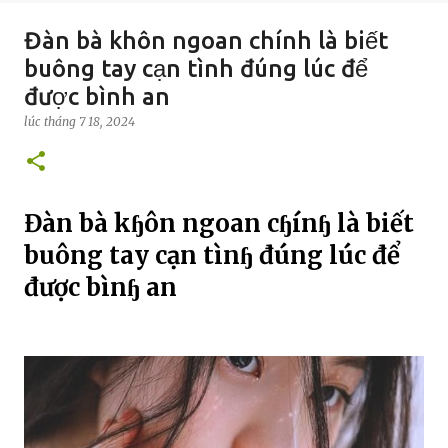
Đàn bà khôn ngoan chính là biết
buông tay cạn tình đúng lúc để
được bình an
lúc
tháng 7 18, 2024
Đàn bà kɧôn ngoan cɧínɧ là biết
buông tay cạn tìnɧ đúng lúc để
được bìnɧ an