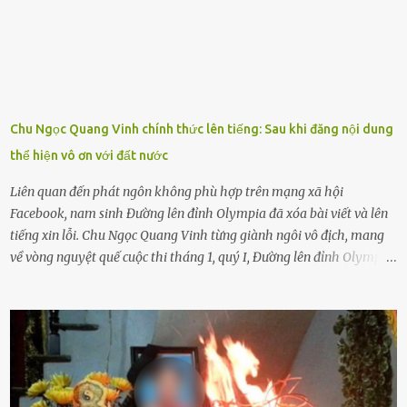
sẽ bắt Thực tế thì kể cả người già, thậm chí cha mẹ sẽ dọa con như
này. Nhưng dùng cách này sẽ kiến con trẻ ngày càng chán ghét mà
thôi. Đôi khi con cái phải rời xa cha mẹ, sống với người già, lúc này
con rất buồn. (ảnh minh họa) Nếu một ngày nào đó một đứa trẻ
gặp nguy hiểm và cần được giúp đỡ nhưng không dám gọi cảnh sát
để được giúp đỡ thì có thể sẽ bỏ lỡ cơ hội và gặp nguy hiểm. Trẻ con
Chu Ngọc Quang Vinh chính thức lên tiếng: Sau khi đăng nội dung
có biết gì đâu Nhiều người cứ coi trẻ còn nhỏ nên dù có phạm sai
thể hiện vô ơn với đất nước
lầm, thì họ cũng không trách mắng. Nhưng nếu người lớn tuổi
không dạy con cẩn...
Liên quan đến phát ngôn không phù hợp trên mạng xã hội
Facebook, nam sinh Đường lên đỉnh Olympia đã xóa bài viết và lên
tiếng xin lỗi. Chu Ngọc Quang Vinh từng giành ngôi vô địch, mang
về vòng nguyệt quế cuộc thi tháng 1, quý I, Đường lên đỉnh Olympia.
Ảnh: Đơn vị cung cấp Trước đó, đêm ngày 1.9, trên mạng xã hội, một
tài khoản của học sinh mang tên Chu Vinh có bài viết có nội dung
chưa phù hợp, gây xôn xao, bức xúc trong dư luận. Ngay sau đó,
Trường THPT Chuyên Nguyễn Tất Thành báo cáo xác nhận tài
khoản Chu Vinh là của học sinh Chu Ngọc Quang Vinh, lớp 12 Anh
của nhà trường. Nam sinh này từng giành ngôi vô địch, mang về