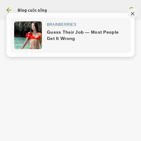
Chuyển đến nội dung chính
Blog cuộc sống