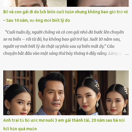
mãi.Buổi sáng hôm đó, sau khi cúng cơm xong, tôi quyết định lên
sắp xếp lại bàn thờ vợ. Mọi thứ vẫn như mọi ngày, nhưng có điều gì
Bố và con gái đi du lịch biển cuối tuần nhưng không bao giờ trở về
đó kỳ lạ mà tôi không thể giải thích được. Trong khoảnh khắc tôi
– Sau 10 năm, vợ ông mới biết lý do
cúi xuống lau chùi bát hương, một luồng gió lạ thoáng qua, khiến
tôi giật mình. Và rồi, một chuyện kinh...
“Cuối tuần ấy, người chồng và cô con gái nhỏ đã bước lên chuyến
xe ra biển – rồi từ đó, họ không bao giờ trở lại. Suốt 10 năm sau,
người vợ mới biết lý do thật sự phía sau sự biến mất ấy.” Câu
chuyện bắt đầu vào một sáng thứ bảy tháng 6 đầy nắng. Làng quê
ven sông rộn ràng với tiếng gà gáy, tiếng trẻ con gọi nhau ra đồng
bắt cào cào. Ngôi nhà nhỏ của ông Minh và bà Hạnh cũng rộn ràng
không kém. Ông Minh, vốn là một người đàn ông điềm đạm, ít nói,
hôm ấy lại đặc biệt vui vẻ. Ông chuẩn bị hành lý cho chuyến đi biển
cùng cô con gái 8 tuổi tên Thảo. “Em ở nhà nghỉ ngơi nhé, anh đưa
con đi biển hai ngày, để nó được ngắm sóng, nghịch cát. Về chắc nó
sẽ kể cho em nghe cả tuần không hết chuyện.” – Ông Minh cười
hiền, vuốt tóc vợ. Bà Hạnh nhìn chồng và con gái ríu rít chuẩn bị mà
lòng cũng rộn ràng. Bà vốn ít có dịp đi xa vì còn bận buôn bán ở chợ,
Anh trai từ bỏ ước mơ nuôi 3 em gái thành tài, 20 năm sau bà nội
nên lần này cũng đành ở nhà. Thảo ôm chầm lấy mẹ trước khi đi:
hối hận quá muộn
“Con sẽ nhặt thật nhiều vỏ sò cho mẹ nhé!” Chiếc xe khách lăn