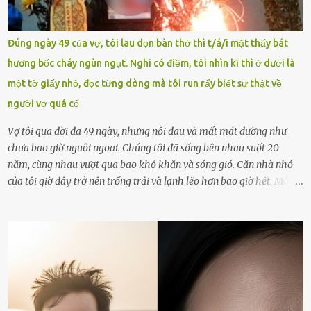
vòng nguyệt quế cuộc thi tháng 1, quý I, Đường lên đỉnh Olympia
năm thứ 24. Quá trình giáo dục, học sinh Chu Ngọc Quang Vinh đã
nhận thức được nội dung bài viết của bản thân trên mạng xã hội
Đúng ngày 49 của vợ, tôi lau dọn bàn thờ thì t/á/i mặt thấy bát
ngày 1.9 là chưa phù hợp nên đã chủ động gỡ bài viết và đăng bài
hương bốc cháy ngùn ngụt. Nghi có điềm, tôi nhìn kĩ thì ở dưới là
xin lỗi trên trang Facebook cá nhân. Chu Ngọc Quang Vinh làm việc
một tờ giấy nhỏ, đọc từng dòng mà tôi run rẩy biết sự thật về
với cơ quan chức năng. Ảnh: Đơn vị cung...
người vợ quá cố
Vợ tôi qua đời đã 49 ngày, nhưng nỗi đau và mất mát dường như
chưa bao giờ nguôi ngoai. Chúng tôi đã sống bên nhau suốt 20
năm, cùng nhau vượt qua bao khó khăn và sóng gió. Căn nhà nhỏ
của tôi giờ đây trở nên trống trải và lạnh lẽo hơn bao giờ hết. Mỗi
góc trong nhà đều gợi nhớ về hình bóng của cô ấy – người phụ nữ
mà tôi đã yêu thương và chia sẻ cả cuộc đời. Ngày vợ mất, tôi như
rơi vào khoảng trống vô tận, chẳng còn muốn làm gì ngoài việc
ngồi lặng lẽ nhớ về cô ấy. Nhưng cuộc sống không cho phép tôi mãi
chìm đắm trong đau khổ. Họ hàng, bạn bè và những người thân
thiết đã đến bên, giúp tôi tổ chức tang lễ chu toàn. Và hôm nay là
ngày giỗ đầu tiên của vợ, 49 ngày sau khi cô ấy rời xa tôi mãi