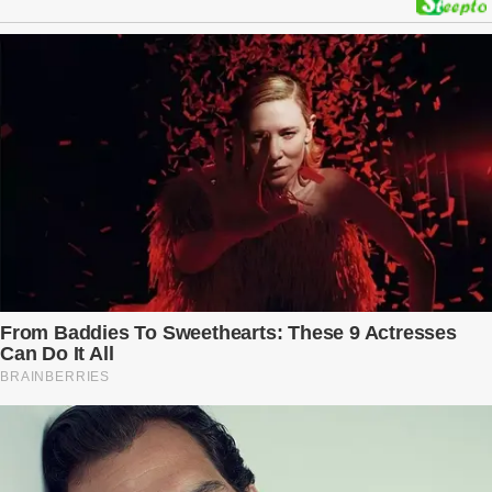
phải trả giá … Hà Nội, mùa thu năm 2018, cái lạnh len lỏi qua từng
khe cửa gỗ cũ kỹ. Trong một căn biệt thự sang trọng ở phố Tây Hồ,
Ngọc Anh ngồi lặng lẽ trên ghế sofa, tay đặt lên bụng – nơi hai sinh
linh bé bỏng đang lớn dần từng ngày. Cô chưa bao giờ nghĩ mình sẽ
phải sống trong sợ hãi khi mang thai, đặc biệt là sợ… chính chồng
mình. Trí – người chồng mà cô từng yêu đến mù quáng, đã không
còn là người đàn ông của ngày đầu. Thành đạt, quyền lực, nhưng
cũng dối trá và lạnh lùng. Gần đây, anh hay về muộn, thậm chí có
đêm không về. Và rồi, trong một bữa cơm tối vắng lặng, Trí ném
xuống bàn ly n...