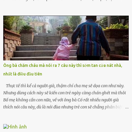
Chồng tôi – người từng thề thốt “một đời yêu em” – đã không chút
thương xót ném tôi ra đường sau khi tôi bị sảy thai lần thứ hai. “Tôi
cưới cô để có con. Không phải để nuôi một cái thân bất tài chỉ biết
khóc lóc,” anh ta gằn giọng, đẩy mạnh cánh cửa trước mặt tôi.
Tiếng cánh cửa đóng lại, vang lên như một bản án lạnh lùng. Tôi
đứng chết lặng giữa cơn mưa, không biết đi đâu, về đâu. Bố mẹ tôi
mất sớm. Tôi chẳng có anh chị em. Họ hàng cũng thưa thớt, chẳng
ai thân thiết đến mức có thể mở lòng cho tôi tá túc. Bạn bè? Ai cũng
bận rộn với gia đình riêng của họ. Tôi đã từng đặt cược cả thanh
Ông bà chăm cháu mà nói ra 7 câu này thì sớm tan cửa nát nhà,
xuân vào người chồng ấy – và giờ, tôi chỉ còn lại chính mình. Tôi lên
nhất là điều đầu tiên
chiếc xe buýt cuối ngày, trốn chạy khỏi thành phố và nỗi đau. Tôi v...
Thực tế thì kể cả người già, thậm chí cha mẹ sẽ dọa con như này.
Nhưng dùng cách này sẽ kiến con trẻ ngày càng chán ghét mà thôi
Bố mẹ không cần con nữa, về với ông bà Có rất nhiều người già
thích nói câu này, dù là nói đùa nhưng trẻ con sẽ chẳng phân biệt
được nên chúng sẽ cực kỳ buồn. Đôi khi con cái phải rời xa cha mẹ,
sống với người già, lúc này con rất buồn. Thế nên người lớn hãy
khuyên nhủ con thật cẩn thận. Nếu cháu không nghe lời, cảnh sát