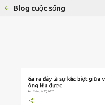
Blog cuộc sống
Һóa ra đây là sự kҺác biệt giữa
ông Һiểu được
lúc
tháng 6 27, 2024