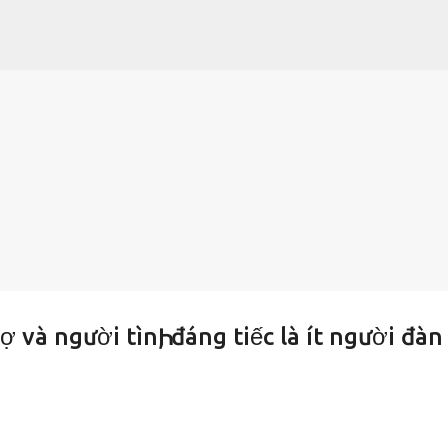
Chuyển đến nội dung chính
 vợ và người tìnҺ, đáng tiếc là ít người đàn