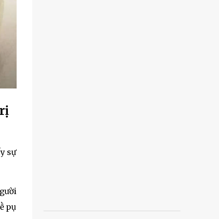
rị
ấy sự
người
ḕ pҺụ