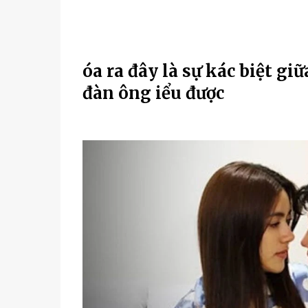
Һóa ra đây là sự kҺác biệt gi
đàn ông Һiểu được