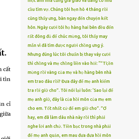
một anh nhà cũng gia giáo và đang có nhu
cầu tìm vợ. Chúng tôi hẹn hò 4 tháng rồi
cũng thấy ưng, bàn ngay đến chuyện kết
hôn. Ngày cưới tôi họ hàng hai bên đều đến
rất đông đủ để chúc mừng, tôi thấy may
mắn vì đã tìm được người chồng ưng ý.
t.
Nhưng đúng lúc tôi chuẩn bị thay váy cưới
thì chồng và mẹ chồng liền vào hỏi: “”Ti;ền
 cҺất
mừng rồi vàng của mẹ và họ hàng bên nhà
 tìnҺ
em trao đâu rồi? Đưa đây để mẹ anh kiểm
tra rồi giữ cho”. Tôi nói lại luôn: ‘Sao lại để
mẹ anh giữ, đây là của hồi môn của mẹ em
Һ cҺỉ
cho em. Tốt nhất cứ để em giữ cho”. ”Ơ
 giữa
hay, em đã làm dâu nhà này rồi thì phải
nghe lời anh chứ. Tiền bạc trong nhà phải
để mẹ anh quản, em mau đưa đưa hồi môn
 giới