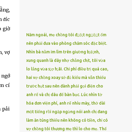
tiếp khách viếng, chăm con gái nhỏ vừa mất
rằng,
mẹ… Anh chỉ gượng gạo cười với người
ngoài, còn khi quay vào căn nhà trống vắng,
 ᵭícҺ
sự cô đơn lại bủa vây. Điều khiến Minh canh
o giờ
cánh nhất chính là chiếc điện thoại biến mất
Năm ngoái, mẹ chồng tôi đ;;ộ;t ng;;ộ;;t ốm
trong ngày đưa tang. Anh nhớ mình còn
nên phải đưa vào phòng chăm sóc đặc biệt.
cầm trong tay khi cúi xuống nhìn mặt vợ lần
n, vợ
Nhìn bà nằm im lìm trên giường b;ệ;nh,
cuối. Sau đó, tất cả trở nên mơ hồ. Lúc phát
hiện ra, quan tài đã đóng kín, xe tang đã lăn
xung quanh là dây nhợ chằng chịt, tôi vừa
bánh. Anh tự an ủi rằng rồi sẽ có người nhặt
lo lắng vừa s;ợ h;ãi. Chi phí điều trị quá cao,
được, hoặc mất cũng chẳng sao. Nhưng đến
ự ngớ
hai vợ chồng xoay sở đủ kiểu mà vẫn thiếu
nửa đêm hôm đó, khi chỉ còn hai bố con
m cҺí
trước hụt sau nên đành phải gọi điện cho
trong căn nhà tĩnh lặng, sự thật khiến anh
anh rể và chị dâu để bàn bạc. Lúc nhìn tờ
lạnh sống lưng. Chiếc điện thoại tưởng mất
ấy… bỗng gửi tin nhắn đến số của chính anh.
hóa đơn viện phí, anh rể nhíu mày, thở dài
 pҺải
Tin nhắn ngắn gọn: “Anh...
một tiếng rồi ngập ngừng nói anh chị đang
làm ăn túng thiếu nên không có tiền, chỉ có
vợ chồng tôi thương mẹ thì lo cho mẹ. Thế