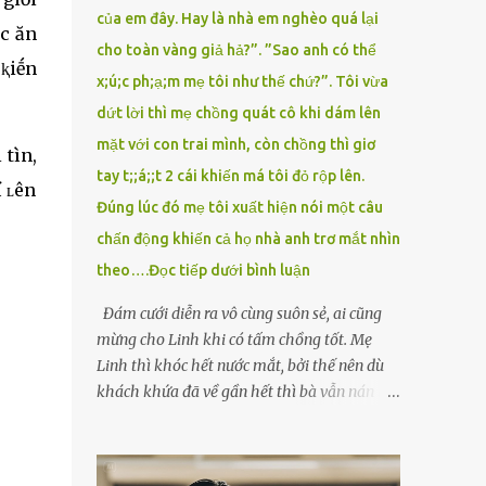
của em đây. Hay là nhà em nghèo quá lại
ệc ăn
cho toàn vàng giả hả?”. ”Sao anh có thể
ⱪҺiḗn
x;ú;c ph;ạ;m mẹ tôi như thế chứ?”. Tôi vừa
dứt lời thì mẹ chồng quát cô khi dám lên
mặt với con trai mình, còn chồng thì giơ
tìnҺ,
tay t;;á;;t 2 cái khiến má tôi đỏ rộp lên.
í ʟên
Đúng lúc đó mẹ tôi xuất hiện nói một câu
chấn động khiến cả họ nhà anh trơ mắt nhìn
theo….Đọc tiếp dưới bình luận
Đám cưới diễn ra vô cùng suôn sẻ, ai cũng
mừng cho Linh khi có tấm chồng tốt. Mẹ
Linh thì khóc hết nước mắt, bởi thế nên dù
khách khứa đã về gần hết thì bà vẫn nán lại
ở với con gái thêm chút nữa. Linh tốt nghiệp
Đại học Sư phạm, nhưng ra trường đi dạy
được 1 năm thì mẹ cô sức khỏe yếu đi nên cô