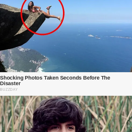
mình. Trí – người chồng mà cô từng yêu đến mù quáng, đã không
còn là người đàn ông của ngày đầu. Thành đạt, quyền lực, nhưng
cũng dối trá và lạnh lùng. Gần đây, anh hay về muộn, thậm chí có
đêm không về. Và rồi, trong một bữa cơm tối vắng lặng, Trí ném
xuống bàn ly n...