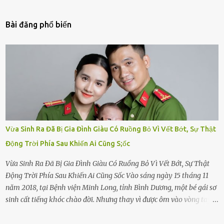
Bài đăng phổ biến
Vừa Sinh Ra Đã Bị Gia Đình Giàu Có Ruồng Bỏ Vì Vết Bớt, Sự Thật
Động Trời Phía Sau Khiến Ai Cũng S;ốc
Vừa Sinh Ra Đã Bị Gia Đình Giàu Có Ruồng Bỏ Vì Vết Bớt, Sự Thật
Động Trời Phía Sau Khiến Ai Cũng Sốc Vào sáng ngày 15 tháng 11
năm 2018, tại Bệnh viện Minh Long, tỉnh Bình Dương, một bé gái sơ
sinh cất tiếng khóc chào đời. Nhưng thay vì được ôm vào vòng tay
ấm áp của gia đình, bé lại đối diện với sự ruồng bỏ lạnh lùng. Đứa
trẻ – với một vết bớt đen trên má – bị gia đình ngoại hình hoàn