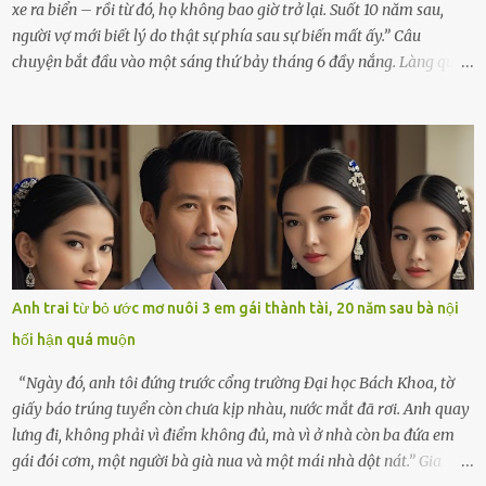
xe ra biển – rồi từ đó, họ không bao giờ trở lại. Suốt 10 năm sau,
người vợ mới biết lý do thật sự phía sau sự biến mất ấy.” Câu
chuyện bắt đầu vào một sáng thứ bảy tháng 6 đầy nắng. Làng quê
ven sông rộn ràng với tiếng gà gáy, tiếng trẻ con gọi nhau ra đồng
bắt cào cào. Ngôi nhà nhỏ của ông Minh và bà Hạnh cũng rộn ràng
không kém. Ông Minh, vốn là một người đàn ông điềm đạm, ít nói,
hôm ấy lại đặc biệt vui vẻ. Ông chuẩn bị hành lý cho chuyến đi biển
cùng cô con gái 8 tuổi tên Thảo. “Em ở nhà nghỉ ngơi nhé, anh đưa
con đi biển hai ngày, để nó được ngắm sóng, nghịch cát. Về chắc nó
sẽ kể cho em nghe cả tuần không hết chuyện.” – Ông Minh cười
hiền, vuốt tóc vợ. Bà Hạnh nhìn chồng và con gái ríu rít chuẩn bị mà
lòng cũng rộn ràng. Bà vốn ít có dịp đi xa vì còn bận buôn bán ở chợ,
Anh trai từ bỏ ước mơ nuôi 3 em gái thành tài, 20 năm sau bà nội
nên lần này cũng đành ở nhà. Thảo ôm chầm lấy mẹ trước khi đi:
hối hận quá muộn
“Con sẽ nhặt thật nhiều vỏ sò cho mẹ nhé!” Chiếc xe khách lăn
bánh rời khỏi bến...
“Ngày đó, anh tôi đứng trước cổng trường Đại học Bách Khoa, tờ
giấy báo trúng tuyển còn chưa kịp nhàu, nước mắt đã rơi. Anh quay
lưng đi, không phải vì điểm không đủ, mà vì ở nhà còn ba đứa em
gái đói cơm, một người bà già nua và một mái nhà dột nát.” Gia