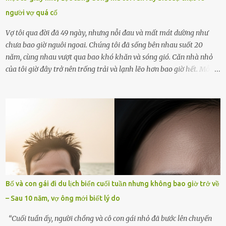
người vợ quá cố
Vợ tôi qua đời đã 49 ngày, nhưng nỗi đau và mất mát dường như
chưa bao giờ nguôi ngoai. Chúng tôi đã sống bên nhau suốt 20
năm, cùng nhau vượt qua bao khó khăn và sóng gió. Căn nhà nhỏ
của tôi giờ đây trở nên trống trải và lạnh lẽo hơn bao giờ hết. Mỗi
góc trong nhà đều gợi nhớ về hình bóng của cô ấy – người phụ nữ
mà tôi đã yêu thương và chia sẻ cả cuộc đời. Ngày vợ mất, tôi như
rơi vào khoảng trống vô tận, chẳng còn muốn làm gì ngoài việc
ngồi lặng lẽ nhớ về cô ấy. Nhưng cuộc sống không cho phép tôi mãi
chìm đắm trong đau khổ. Họ hàng, bạn bè và những người thân
thiết đã đến bên, giúp tôi tổ chức tang lễ chu toàn. Và hôm nay là
ngày giỗ đầu tiên của vợ, 49 ngày sau khi cô ấy rời xa tôi mãi
mãi.Buổi sáng hôm đó, sau khi cúng cơm xong, tôi quyết định lên
sắp xếp lại bàn thờ vợ. Mọi thứ vẫn như mọi ngày, nhưng có điều gì
Bố và con gái đi du lịch biển cuối tuần nhưng không bao giờ trở về
đó kỳ lạ mà tôi không thể giải thích được. Trong khoảnh khắc tôi
– Sau 10 năm, vợ ông mới biết lý do
cúi xuống lau chùi bát hương, một luồng gió lạ thoáng qua, khiến
tôi giật mình. Và rồi, một chuyện kinh...
“Cuối tuần ấy, người chồng và cô con gái nhỏ đã bước lên chuyến