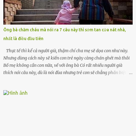
đứng chết lặng giữa cơn mưa, không biết đi đâu, về đâu. Bố mẹ tôi
mất sớm. Tôi chẳng có anh chị em. Họ hàng cũng thưa thớt, chẳng
ai thân thiết đến mức có thể mở lòng cho tôi tá túc. Bạn bè? Ai cũng
bận rộn với gia đình riêng của họ. Tôi đã từng đặt cược cả thanh
Ông bà chăm cháu mà nói ra 7 câu này thì sớm tan cửa nát nhà,
xuân vào người chồng ấy – và giờ, tôi chỉ còn lại chính mình. Tôi lên
nhất là điều đầu tiên
chiếc xe buýt cuối ngày, trốn chạy khỏi thành phố và nỗi đau. Tôi v...
Thực tế thì kể cả người già, thậm chí cha mẹ sẽ dọa con như này.
Nhưng dùng cách này sẽ kiến con trẻ ngày càng chán ghét mà thôi
Bố mẹ không cần con nữa, về với ông bà Có rất nhiều người già
thích nói câu này, dù là nói đùa nhưng trẻ con sẽ chẳng phân biệt
được nên chúng sẽ cực kỳ buồn. Đôi khi con cái phải rời xa cha mẹ,
sống với người già, lúc này con rất buồn. Thế nên người lớn hãy
khuyên nhủ con thật cẩn thận. Nếu cháu không nghe lời, cảnh sát
sẽ bắt Thực tế thì kể cả người già, thậm chí cha mẹ sẽ dọa con như
này. Nhưng dùng cách này sẽ kiến con trẻ ngày càng chán ghét mà
thôi. Đôi khi con cái phải rời xa cha mẹ, sống với người già, lúc này
con rất buồn. (ảnh minh họa) Nếu một ngày nào đó một đứa trẻ
gặp nguy hiểm và cần được giúp đỡ nhưng không dám gọi cảnh sát