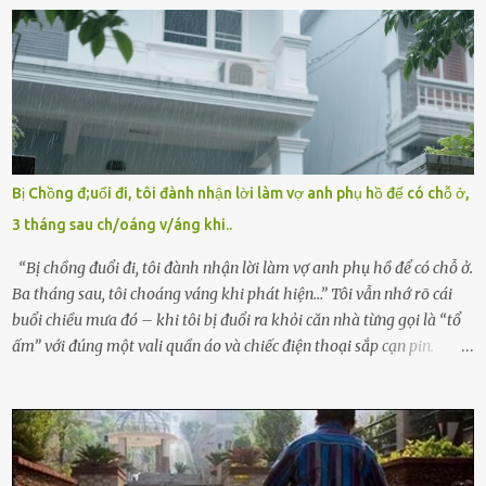
hảo, địa vị cao sang của ông Trần Quốc Tùng xem như điềm gở. Ông
Tùng, một doanh nhân quyền lực có tiếng ở Bình Dương, cùng vợ là
bà Đỗ Thị Nga, lập tức ra quyết định nhẫn tâm: bỏ lại đứa trẻ. Họ
viện cớ “không đủ khả năng nuôi dưỡng” và ký vào giấy từ chối
quyền giám hộ, yêu cầu bệnh viện xử lý bé như một trường hợp bị
bỏ rơi. Trong khi ấy, con gái ruột của họ – Trần Lệ Mi – vẫn đang
mê man sau sinh, hoàn toàn không hay biết chuyện gì xảy ra.
Bị Chồng đ;uổi đi, tôi đành nhận lời làm vợ anh phụ hồ để có chỗ ở,
Thiếu úy Nguyễn Thị Mai, một nữ cảnh sát công tác tại địa phương,
3 tháng sau ch/oáng v/áng khi..
tình cờ chứng kiến giây phút bé bị đưa đi trong lặng lẽ. Nét mặt đỏ
hỏn, bàn tay bé xíu co quắp, ...
“Bị chồng đuổi đi, tôi đành nhận lời làm vợ anh phụ hồ để có chỗ ở.
Ba tháng sau, tôi choáng váng khi phát hiện…” Tôi vẫn nhớ rõ cái
buổi chiều mưa đó – khi tôi bị đuổi ra khỏi căn nhà từng gọi là “tổ
ấm” với đúng một vali quần áo và chiếc điện thoại sắp cạn pin.
Chồng tôi – người từng thề thốt “một đời yêu em” – đã không chút
thương xót ném tôi ra đường sau khi tôi bị sảy thai lần thứ hai. “Tôi
cưới cô để có con. Không phải để nuôi một cái thân bất tài chỉ biết
khóc lóc,” anh ta gằn giọng, đẩy mạnh cánh cửa trước mặt tôi.
Tiếng cánh cửa đóng lại, vang lên như một bản án lạnh lùng. Tôi