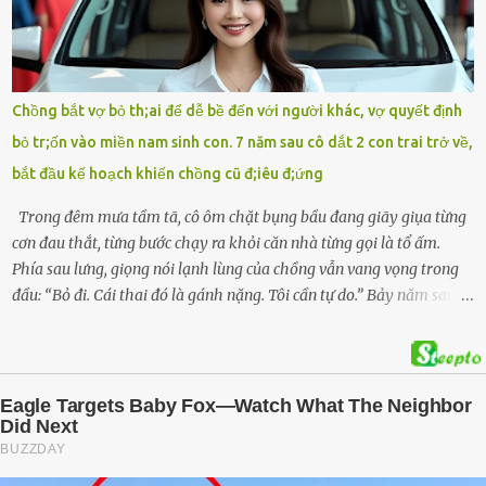
hiện trường, người dân phát hiện một chiếc xe máy mang biển kiểm
soát Nghệ An cùng hai chiếc cặp học sinh. Ngay trong đêm, lực
lượng chức năng phối hợp cùng các đội cứu hộ tình nguyện triển
khai tìm kiếm. Danh tính các nạn nhân được xác định là anh V.V.D.
Chồng bắt vợ bỏ th;ai để dễ bề đến với người khác, vợ quyết định
và 2 con gái là cháu V.H.B. (SN 2020) và V.G.T. (SN 2021). Hai cháu là
bỏ tr;ốn vào miền nam sinh con. 7 năm sau cô dắt 2 con trai trở về,
con của anh D. và chị B.T.Y. (SN 1999). Lực lượng cứu hộ đã tiến hành
bắt đầu kế hoạch khiến chồng cũ đ;iêu đ;ứng
bàn giao t...
Trong đêm mưa tầm tã, cô ôm chặt bụng bầu đang giãy giụa từng
cơn đau thắt, từng bước chạy ra khỏi căn nhà từng gọi là tổ ấm.
Phía sau lưng, giọng nói lạnh lùng của chồng vẫn vang vọng trong
đầu: “Bỏ đi. Cái thai đó là gánh nặng. Tôi cần tự do.” Bảy năm sau,
cô quay trở về, không chỉ với một đứa con trai – mà là hai, và một
kế hoạch được chuẩn bị kỹ lưỡng để người đàn ông phản bội ấy
phải trả giá … Hà Nội, mùa thu năm 2018, cái lạnh len lỏi qua từng
khe cửa gỗ cũ kỹ. Trong một căn biệt thự sang trọng ở phố Tây Hồ,
Ngọc Anh ngồi lặng lẽ trên ghế sofa, tay đặt lên bụng – nơi hai sinh
linh bé bỏng đang lớn dần từng ngày. Cô chưa bao giờ nghĩ mình sẽ
phải sống trong sợ hãi khi mang thai, đặc biệt là sợ… chính chồng