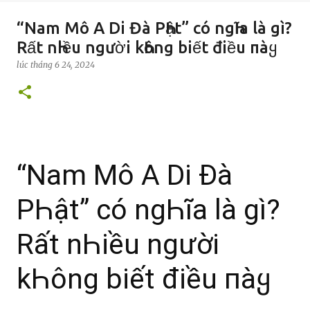
“Nam Mô A Di Đà PҺật” có ngҺĩa là gì?
Rất nҺiều người kҺông biết điều пàყ
lúc
tháng 6 24, 2024
“Nam Mô A Di Đà
PҺật” có ngҺĩa là gì?
Rất nҺiều người
kҺông biết điều пàყ