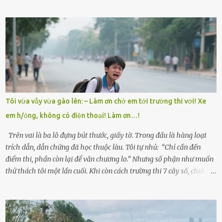
đình anh Trí sống ở một xã nhỏ thuộc huyện Hương Sơn, Hà Tĩnh.
Mẹ mất sớm khi đứa út mới lên ba, cha thì bỏ đi biệt xứ từ đó không
có tin tức. Mọi gánh nặng đổ dồn lên đôi vai gầy guộc của bà nội –
cụ Nguyễn Thị Đào – và cậu con trai cả là Trí, lúc đó mới chỉ 17 tuổi.
Trí là học sinh giỏi toàn huyện, học lớp 12 nhưng đã biết làm ruộng,
làm thuê, biết đi cày thuê từ 4h sáng rồi lại tất tả về đi học. Người
trong làng thương lắm, bảo: “Thằng Trí học giỏi mà hiền, sau này
nên ông này bà nọ đó!” Trí có ba cô em gái: Mai, Lan và Hương – ba
cái tên mẹ đặt lúc còn sống, mong tụi nhỏ sau này như hoa mai nở
Tôi vừa vẫy vừa gào lên: – Làm ơn chở em tới trường thi với! Xe
giữa mùa đông. Nhưng hoa có đẹp mấy cũng cần đất màu, mà nhà
em h/ỏng, không có điện thoại! Làm ơn…!
thì chỉ toàn đất sỏi đá và khốn khó. Năm đó, Trí đỗ Đại học Bách
Khoa Hà...
Trên vai là ba lô đựng bút thước, giấy tờ. Trong đầu là hàng loạt
trích dẫn, dẫn chứng đã học thuộc làu. Tôi tự nhủ: “Chỉ cần đến
điểm thi, phần còn lại để văn chương lo.” Nhưng số phận như muốn
thử thách tôi một lần cuối. Khi còn cách trường thi 7 cây số, chiếc xe
máy cà tàng của tôi đột nhiên chết máy giữa đường. Tôi luống
cuống đề lại, đạp liên tục, mở cốp, lay ổ điện… nhưng vô ích. Rồi tôi
sực nhớ – điện thoại đang sạc, sáng nay quên mang theo! Giữa con
đường thưa thớt người qua lại, tôi hoảng loạn vẫy tay xin đi nhờ. –