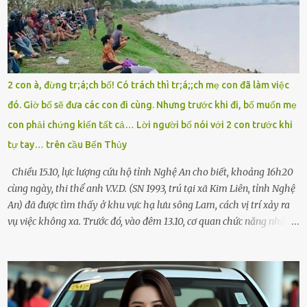
Chú ơi, cháu đi thi, xe hỏng rồi! Làm ơn cho cháu đi nhờ với! – Cô ơi,
giúp cháu với, cháu không có điện thoại… Người thì lắc đầu. Người
thì tăng ga tránh xa như né một kẻ lừa đảo. Tôi gào lên giữa đường
như một kẻ mất trí. Vô ích. 6h10. Còn hơn 30 phút nữa. Trong đầu
tôi chỉ có một lựa chọn duy nhất: chạy. Tôi quăng xe vào vệ đường,
2 con à, đừng tr;á;ch bố! Có trách thì tr;á;;ch mẹ con đã làm việc
rút tờ giấy báo dự thi nhét túi áo, đeo ba lô và chạy . Chạy miết.
đó. Giờ bố sẽ đưa các con đi cùng. Nhưng trước khi đi, bố muốn mẹ
Chạy không ngừng. Qua ngã...
con phải chứng kiến tất cả… Lời người bố nói với 2 con trước khi
tự tay… trên cầu Bến Thủy
Chiều 15.10, lực lượng cứu hộ tỉnh Nghệ An cho biết, khoảng 16h20
cùng ngày, thi thể anh V.V.D. (SN 1993, trú tại xã Kim Liên, tỉnh Nghệ
An) đã được tìm thấy ở khu vực hạ lưu sông Lam, cách vị trí xảy ra
vụ việc không xa. Trước đó, vào đêm 13.10, cơ quan chức năng nhận
được tin báo có một người đàn ông điều khiển xe máy lên cầu Bến
Thủy – cây cầu bắc qua sông Lam nối hai tỉnh Nghệ An và Hà Tĩnh
– rồi để lại xe máy trên cầu, ôm theo 2 con gái nhỏ nhảy xuống
sông. Người thân và hàng xóm ngóng chờ thông tin tìm kiếm 3 bố
con mất tích trên sông Lam sau vụ nhảy cầu. Ảnh: Hải Dương Tại