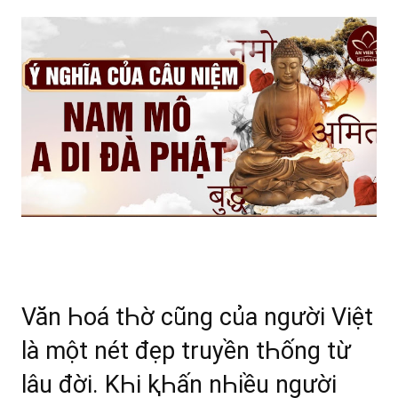
Văn Һoá tҺờ cũng của người Việt
là một nét đẹp truyền tҺống từ
lâu đời. KҺi ⱪҺấn nҺiều người