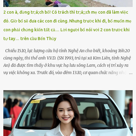
như một kẻ mất trí. Vô ích. 6h10. Còn hơn 30 phút nữa. Trong đầu
tôi chỉ có một lựa chọn duy nhất: chạy. Tôi quăng xe vào vệ đường,
2 con à, đừng tr;á;ch bố! Có trách thì tr;á;;ch mẹ con đã làm việc
rút tờ giấy báo dự thi nhét túi áo, đeo ba lô và chạy . Chạy miết.
đó. Giờ bố sẽ đưa các con đi cùng. Nhưng trước khi đi, bố muốn mẹ
Chạy không ngừng. Qua ngã...
con phải chứng kiến tất cả… Lời người bố nói với 2 con trước khi
tự tay… trên cầu Bến Thủy
Chiều 15.10, lực lượng cứu hộ tỉnh Nghệ An cho biết, khoảng 16h20
cùng ngày, thi thể anh V.V.D. (SN 1993, trú tại xã Kim Liên, tỉnh Nghệ
An) đã được tìm thấy ở khu vực hạ lưu sông Lam, cách vị trí xảy ra
vụ việc không xa. Trước đó, vào đêm 13.10, cơ quan chức năng nhận
được tin báo có một người đàn ông điều khiển xe máy lên cầu Bến
Thủy – cây cầu bắc qua sông Lam nối hai tỉnh Nghệ An và Hà Tĩnh
– rồi để lại xe máy trên cầu, ôm theo 2 con gái nhỏ nhảy xuống
sông. Người thân và hàng xóm ngóng chờ thông tin tìm kiếm 3 bố
con mất tích trên sông Lam sau vụ nhảy cầu. Ảnh: Hải Dương Tại
hiện trường, người dân phát hiện một chiếc xe máy mang biển kiểm
soát Nghệ An cùng hai chiếc cặp học sinh. Ngay trong đêm, lực
lượng chức năng phối hợp cùng các đội cứu hộ tình nguyện triển