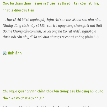
bận rộn với gia đình riêng của họ. Tôi đã từng đặt cược cả thanh
Ông bà chăm cháu mà nói ra 7 câu này thì sớm tan cửa nát nhà,
xuân vào người chồng ấy – và giờ, tôi chỉ còn lại chính mình. Tôi lên
nhất là điều đầu tiên
chiếc xe buýt cuối ngày, trốn chạy khỏi thành phố và nỗi đau. Tôi v...
Thực tế thì kể cả người già, thậm chí cha mẹ sẽ dọa con như này.
Nhưng dùng cách này sẽ kiến con trẻ ngày càng chán ghét mà thôi
Bố mẹ không cần con nữa, về với ông bà Có rất nhiều người già
thích nói câu này, dù là nói đùa nhưng trẻ con sẽ chẳng phân biệt
được nên chúng sẽ cực kỳ buồn. Đôi khi con cái phải rời xa cha mẹ,
sống với người già, lúc này con rất buồn. Thế nên người lớn hãy
khuyên nhủ con thật cẩn thận. Nếu cháu không nghe lời, cảnh sát
sẽ bắt Thực tế thì kể cả người già, thậm chí cha mẹ sẽ dọa con như
này. Nhưng dùng cách này sẽ kiến con trẻ ngày càng chán ghét mà
thôi. Đôi khi con cái phải rời xa cha mẹ, sống với người già, lúc này
con rất buồn. (ảnh minh họa) Nếu một ngày nào đó một đứa trẻ
gặp nguy hiểm và cần được giúp đỡ nhưng không dám gọi cảnh sát
để được giúp đỡ thì có thể sẽ bỏ lỡ cơ hội và gặp nguy hiểm. Trẻ con
Chu Ngọc Quang Vinh chính thức lên tiếng: Sau khi đăng nội dung
có biết gì đâu Nhiều người cứ coi trẻ còn nhỏ nên dù có phạm sai
thể hiện vô ơn với đất nước
lầm, thì họ cũng không trách mắng. Nhưng nếu người lớn tuổi
không dạy con cẩn...