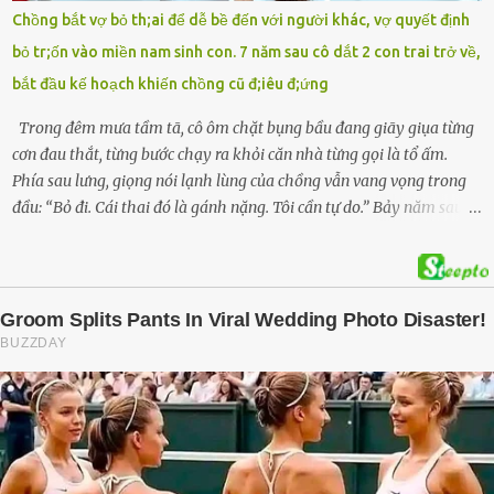
khai tìm kiếm. Danh tính các nạn nhân được xác định là anh V.V.D.
Chồng bắt vợ bỏ th;ai để dễ bề đến với người khác, vợ quyết định
và 2 con gái là cháu V.H.B. (SN 2020) và V.G.T. (SN 2021). Hai cháu là
bỏ tr;ốn vào miền nam sinh con. 7 năm sau cô dắt 2 con trai trở về,
con của anh D. và chị B.T.Y. (SN 1999). Lực lượng cứu hộ đã tiến hành
bắt đầu kế hoạch khiến chồng cũ đ;iêu đ;ứng
bàn giao t...
Trong đêm mưa tầm tã, cô ôm chặt bụng bầu đang giãy giụa từng
cơn đau thắt, từng bước chạy ra khỏi căn nhà từng gọi là tổ ấm.
Phía sau lưng, giọng nói lạnh lùng của chồng vẫn vang vọng trong
đầu: “Bỏ đi. Cái thai đó là gánh nặng. Tôi cần tự do.” Bảy năm sau,
cô quay trở về, không chỉ với một đứa con trai – mà là hai, và một
kế hoạch được chuẩn bị kỹ lưỡng để người đàn ông phản bội ấy
phải trả giá … Hà Nội, mùa thu năm 2018, cái lạnh len lỏi qua từng
khe cửa gỗ cũ kỹ. Trong một căn biệt thự sang trọng ở phố Tây Hồ,
Ngọc Anh ngồi lặng lẽ trên ghế sofa, tay đặt lên bụng – nơi hai sinh
linh bé bỏng đang lớn dần từng ngày. Cô chưa bao giờ nghĩ mình sẽ
phải sống trong sợ hãi khi mang thai, đặc biệt là sợ… chính chồng
mình. Trí – người chồng mà cô từng yêu đến mù quáng, đã không
còn là người đàn ông của ngày đầu. Thành đạt, quyền lực, nhưng
cũng dối trá và lạnh lùng. Gần đây, anh hay về muộn, thậm chí có