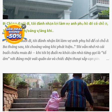
viện cớ “không đủ khả năng nuôi dưỡng” và ký vào giấy từ chối
quyền giám hộ, yêu cầu bệnh viện xử lý bé như một trường hợp bị
bỏ rơi. Trong khi ấy, con gái ruột của họ – Trần Lệ Mi – vẫn đang
mê man sau sinh, hoàn toàn không hay biết chuyện gì xảy ra.
Bị Chồng đ;uổi đi, tôi đành nhận lời làm vợ anh phụ hồ để có chỗ ở,
Thiếu úy Nguyễn Thị Mai, một nữ cảnh sát công tác tại địa phương,
3 tháng sau ch/oáng v/áng khi..
tình cờ chứng kiến giây phút bé bị đưa đi trong lặng lẽ. Nét mặt đỏ
hỏn, bàn tay bé xíu co quắp, ...
“Bị chồng đuổi đi, tôi đành nhận lời làm vợ anh phụ hồ để có chỗ ở.
Ba tháng sau, tôi choáng váng khi phát hiện…” Tôi vẫn nhớ rõ cái
buổi chiều mưa đó – khi tôi bị đuổi ra khỏi căn nhà từng gọi là “tổ
ấm” với đúng một vali quần áo và chiếc điện thoại sắp cạn pin.
Chồng tôi – người từng thề thốt “một đời yêu em” – đã không chút
thương xót ném tôi ra đường sau khi tôi bị sảy thai lần thứ hai. “Tôi
cưới cô để có con. Không phải để nuôi một cái thân bất tài chỉ biết
khóc lóc,” anh ta gằn giọng, đẩy mạnh cánh cửa trước mặt tôi.
Tiếng cánh cửa đóng lại, vang lên như một bản án lạnh lùng. Tôi
đứng chết lặng giữa cơn mưa, không biết đi đâu, về đâu. Bố mẹ tôi
mất sớm. Tôi chẳng có anh chị em. Họ hàng cũng thưa thớt, chẳng
ai thân thiết đến mức có thể mở lòng cho tôi tá túc. Bạn bè? Ai cũng