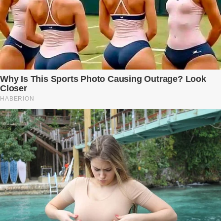
đêm không về. Và rồi, trong một bữa cơm tối vắng lặng, Trí ném
xuống bàn ly n...