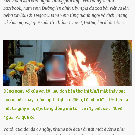
Liên quan đến phát ngôn không phù hợp trên mạng xã hội
Facebook, nam sinh Đường lên đỉnh Olympia đã xóa bài viết và lên
tiếng xin lỗi. Chu Ngọc Quang Vinh từng giành ngôi vô địch, mang
về vòng nguyệt quế cuộc thi tháng 1, quý I, Đường lên đỉnh Olympia.
Ảnh: Đơn vị cung cấp Trước đó, đêm ngày 1.9, trên mạng xã hội, một
tài khoản của học sinh mang tên Chu Vinh có bài viết có nội dung
chưa phù hợp, gây xôn xao, bức xúc trong dư luận. Ngay sau đó,
Trường THPT Chuyên Nguyễn Tất Thành báo cáo xác nhận tài
khoản Chu Vinh là của học sinh Chu Ngọc Quang Vinh, lớp 12 Anh
của nhà trường. Nam sinh này từng giành ngôi vô địch, mang về
vòng nguyệt quế cuộc thi tháng 1, quý I, Đường lên đỉnh Olympia
năm thứ 24. Quá trình giáo dục, học sinh Chu Ngọc Quang Vinh đã
nhận thức được nội dung bài viết của bản thân trên mạng xã hội
Đúng ngày 49 của vợ, tôi lau dọn bàn thờ thì t/á/i mặt thấy bát
ngày 1.9 là chưa phù hợp nên đã chủ động gỡ bài viết và đăng bài
hương bốc cháy ngùn ngụt. Nghi có điềm, tôi nhìn kĩ thì ở dưới là
xin lỗi trên trang Facebook cá nhân. Chu Ngọc Quang Vinh làm việc
một tờ giấy nhỏ, đọc từng dòng mà tôi run rẩy biết sự thật về
với cơ quan chức năng. Ảnh: Đơn vị cung...
người vợ quá cố
Vợ tôi qua đời đã 49 ngày, nhưng nỗi đau và mất mát dường như