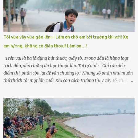
Trí là học sinh giỏi toàn huyện, học lớp 12 nhưng đã biết làm ruộng,
làm thuê, biết đi cày thuê từ 4h sáng rồi lại tất tả về đi học. Người
trong làng thương lắm, bảo: “Thằng Trí học giỏi mà hiền, sau này
nên ông này bà nọ đó!” Trí có ba cô em gái: Mai, Lan và Hương – ba
cái tên mẹ đặt lúc còn sống, mong tụi nhỏ sau này như hoa mai nở
Tôi vừa vẫy vừa gào lên: – Làm ơn chở em tới trường thi với! Xe
giữa mùa đông. Nhưng hoa có đẹp mấy cũng cần đất màu, mà nhà
em h/ỏng, không có điện thoại! Làm ơn…!
thì chỉ toàn đất sỏi đá và khốn khó. Năm đó, Trí đỗ Đại học Bách
Khoa Hà...
Trên vai là ba lô đựng bút thước, giấy tờ. Trong đầu là hàng loạt
trích dẫn, dẫn chứng đã học thuộc làu. Tôi tự nhủ: “Chỉ cần đến
điểm thi, phần còn lại để văn chương lo.” Nhưng số phận như muốn
thử thách tôi một lần cuối. Khi còn cách trường thi 7 cây số, chiếc xe
máy cà tàng của tôi đột nhiên chết máy giữa đường. Tôi luống
cuống đề lại, đạp liên tục, mở cốp, lay ổ điện… nhưng vô ích. Rồi tôi
sực nhớ – điện thoại đang sạc, sáng nay quên mang theo! Giữa con
đường thưa thớt người qua lại, tôi hoảng loạn vẫy tay xin đi nhờ. –
Chú ơi, cháu đi thi, xe hỏng rồi! Làm ơn cho cháu đi nhờ với! – Cô ơi,
giúp cháu với, cháu không có điện thoại… Người thì lắc đầu. Người
thì tăng ga tránh xa như né một kẻ lừa đảo. Tôi gào lên giữa đường