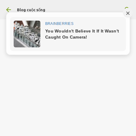
Chuyển đến nội dung chính
Blog cuộc sống