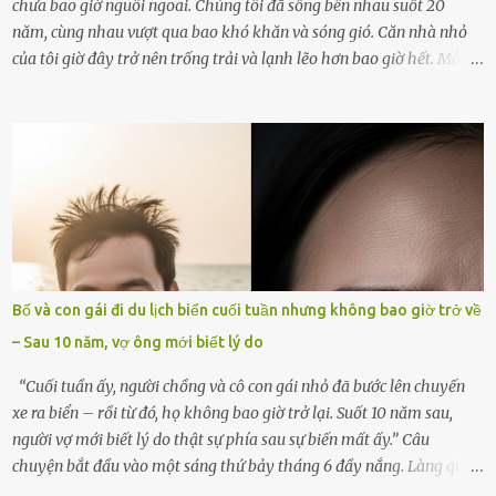
chưa bao giờ nguôi ngoai. Chúng tôi đã sống bên nhau suốt 20
năm, cùng nhau vượt qua bao khó khăn và sóng gió. Căn nhà nhỏ
của tôi giờ đây trở nên trống trải và lạnh lẽo hơn bao giờ hết. Mỗi
góc trong nhà đều gợi nhớ về hình bóng của cô ấy – người phụ nữ
mà tôi đã yêu thương và chia sẻ cả cuộc đời. Ngày vợ mất, tôi như
rơi vào khoảng trống vô tận, chẳng còn muốn làm gì ngoài việc
ngồi lặng lẽ nhớ về cô ấy. Nhưng cuộc sống không cho phép tôi mãi
chìm đắm trong đau khổ. Họ hàng, bạn bè và những người thân
thiết đã đến bên, giúp tôi tổ chức tang lễ chu toàn. Và hôm nay là
ngày giỗ đầu tiên của vợ, 49 ngày sau khi cô ấy rời xa tôi mãi
mãi.Buổi sáng hôm đó, sau khi cúng cơm xong, tôi quyết định lên
sắp xếp lại bàn thờ vợ. Mọi thứ vẫn như mọi ngày, nhưng có điều gì
Bố và con gái đi du lịch biển cuối tuần nhưng không bao giờ trở về
đó kỳ lạ mà tôi không thể giải thích được. Trong khoảnh khắc tôi
– Sau 10 năm, vợ ông mới biết lý do
cúi xuống lau chùi bát hương, một luồng gió lạ thoáng qua, khiến
tôi giật mình. Và rồi, một chuyện kinh...
“Cuối tuần ấy, người chồng và cô con gái nhỏ đã bước lên chuyến
xe ra biển – rồi từ đó, họ không bao giờ trở lại. Suốt 10 năm sau,
người vợ mới biết lý do thật sự phía sau sự biến mất ấy.” Câu
chuyện bắt đầu vào một sáng thứ bảy tháng 6 đầy nắng. Làng quê
ven sông rộn ràng với tiếng gà gáy, tiếng trẻ con gọi nhau ra đồng