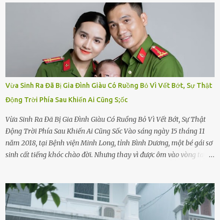
Vừa Sinh Ra Đã Bị Gia Đình Giàu Có Ruồng Bỏ Vì Vết Bớt, Sự Thật
Động Trời Phía Sau Khiến Ai Cũng S;ốc
Vừa Sinh Ra Đã Bị Gia Đình Giàu Có Ruồng Bỏ Vì Vết Bớt, Sự Thật
Động Trời Phía Sau Khiến Ai Cũng Sốc Vào sáng ngày 15 tháng 11
năm 2018, tại Bệnh viện Minh Long, tỉnh Bình Dương, một bé gái sơ
sinh cất tiếng khóc chào đời. Nhưng thay vì được ôm vào vòng tay
ấm áp của gia đình, bé lại đối diện với sự ruồng bỏ lạnh lùng. Đứa
trẻ – với một vết bớt đen trên má – bị gia đình ngoại hình hoàn
hảo, địa vị cao sang của ông Trần Quốc Tùng xem như điềm gở. Ông
Tùng, một doanh nhân quyền lực có tiếng ở Bình Dương, cùng vợ là
bà Đỗ Thị Nga, lập tức ra quyết định nhẫn tâm: bỏ lại đứa trẻ. Họ