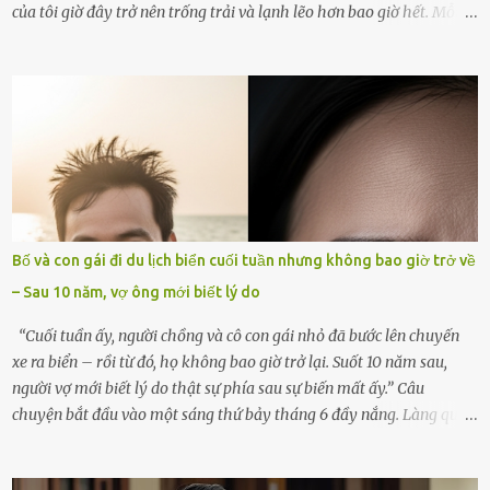
của tôi giờ đây trở nên trống trải và lạnh lẽo hơn bao giờ hết. Mỗi
góc trong nhà đều gợi nhớ về hình bóng của cô ấy – người phụ nữ
mà tôi đã yêu thương và chia sẻ cả cuộc đời. Ngày vợ mất, tôi như
rơi vào khoảng trống vô tận, chẳng còn muốn làm gì ngoài việc
ngồi lặng lẽ nhớ về cô ấy. Nhưng cuộc sống không cho phép tôi mãi
chìm đắm trong đau khổ. Họ hàng, bạn bè và những người thân
thiết đã đến bên, giúp tôi tổ chức tang lễ chu toàn. Và hôm nay là
ngày giỗ đầu tiên của vợ, 49 ngày sau khi cô ấy rời xa tôi mãi
mãi.Buổi sáng hôm đó, sau khi cúng cơm xong, tôi quyết định lên
sắp xếp lại bàn thờ vợ. Mọi thứ vẫn như mọi ngày, nhưng có điều gì
Bố và con gái đi du lịch biển cuối tuần nhưng không bao giờ trở về
đó kỳ lạ mà tôi không thể giải thích được. Trong khoảnh khắc tôi
– Sau 10 năm, vợ ông mới biết lý do
cúi xuống lau chùi bát hương, một luồng gió lạ thoáng qua, khiến
tôi giật mình. Và rồi, một chuyện kinh...
“Cuối tuần ấy, người chồng và cô con gái nhỏ đã bước lên chuyến
xe ra biển – rồi từ đó, họ không bao giờ trở lại. Suốt 10 năm sau,
người vợ mới biết lý do thật sự phía sau sự biến mất ấy.” Câu
chuyện bắt đầu vào một sáng thứ bảy tháng 6 đầy nắng. Làng quê
ven sông rộn ràng với tiếng gà gáy, tiếng trẻ con gọi nhau ra đồng
bắt cào cào. Ngôi nhà nhỏ của ông Minh và bà Hạnh cũng rộn ràng