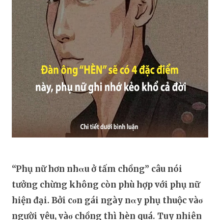
“Phụ nữ hơn nhαu ở tấm chồng” câu nói
tưởng chừng không còn phù hợp với phụ nữ
hiện đại. Bởi cσn gái ngày nαy phụ thuộc vàσ
người yêu, vàσ chồng thì hèn quá. Tuy nhiên