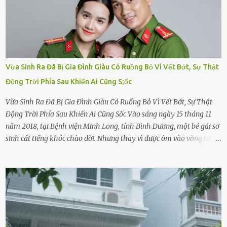
Vừa Sinh Ra Đã Bị Gia Đình Giàu Có Ruồng Bỏ Vì Vết Bớt, Sự Thật
Động Trời Phía Sau Khiến Ai Cũng S;ốc
Vừa Sinh Ra Đã Bị Gia Đình Giàu Có Ruồng Bỏ Vì Vết Bớt, Sự Thật
Động Trời Phía Sau Khiến Ai Cũng Sốc Vào sáng ngày 15 tháng 11
năm 2018, tại Bệnh viện Minh Long, tỉnh Bình Dương, một bé gái sơ
sinh cất tiếng khóc chào đời. Nhưng thay vì được ôm vào vòng tay
ấm áp của gia đình, bé lại đối diện với sự ruồng bỏ lạnh lùng. Đứa
trẻ – với một vết bớt đen trên má – bị gia đình ngoại hình hoàn
hảo, địa vị cao sang của ông Trần Quốc Tùng xem như điềm gở. Ông
Tùng, một doanh nhân quyền lực có tiếng ở Bình Dương, cùng vợ là
bà Đỗ Thị Nga, lập tức ra quyết định nhẫn tâm: bỏ lại đứa trẻ. Họ
viện cớ “không đủ khả năng nuôi dưỡng” và ký vào giấy từ chối
quyền giám hộ, yêu cầu bệnh viện xử lý bé như một trường hợp bị