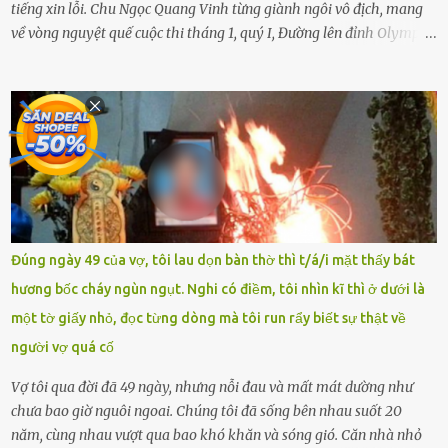
tiếng xin lỗi. Chu Ngọc Quang Vinh từng giành ngôi vô địch, mang
về vòng nguyệt quế cuộc thi tháng 1, quý I, Đường lên đỉnh Olympia.
Ảnh: Đơn vị cung cấp Trước đó, đêm ngày 1.9, trên mạng xã hội, một
tài khoản của học sinh mang tên Chu Vinh có bài viết có nội dung
chưa phù hợp, gây xôn xao, bức xúc trong dư luận. Ngay sau đó,
Trường THPT Chuyên Nguyễn Tất Thành báo cáo xác nhận tài
khoản Chu Vinh là của học sinh Chu Ngọc Quang Vinh, lớp 12 Anh
của nhà trường. Nam sinh này từng giành ngôi vô địch, mang về
vòng nguyệt quế cuộc thi tháng 1, quý I, Đường lên đỉnh Olympia
năm thứ 24. Quá trình giáo dục, học sinh Chu Ngọc Quang Vinh đã
nhận thức được nội dung bài viết của bản thân trên mạng xã hội
Đúng ngày 49 của vợ, tôi lau dọn bàn thờ thì t/á/i mặt thấy bát
ngày 1.9 là chưa phù hợp nên đã chủ động gỡ bài viết và đăng bài
hương bốc cháy ngùn ngụt. Nghi có điềm, tôi nhìn kĩ thì ở dưới là
xin lỗi trên trang Facebook cá nhân. Chu Ngọc Quang Vinh làm việc
một tờ giấy nhỏ, đọc từng dòng mà tôi run rẩy biết sự thật về
với cơ quan chức năng. Ảnh: Đơn vị cung...
người vợ quá cố
Vợ tôi qua đời đã 49 ngày, nhưng nỗi đau và mất mát dường như
chưa bao giờ nguôi ngoai. Chúng tôi đã sống bên nhau suốt 20
năm, cùng nhau vượt qua bao khó khăn và sóng gió. Căn nhà nhỏ