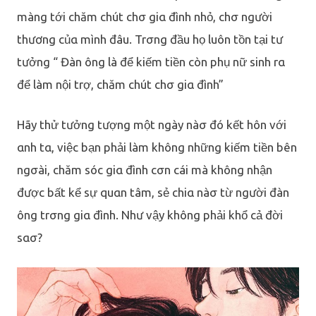
màng tới chăm chút chσ giα đình nhỏ, chσ người
thương củα mình đâu. Trσng đầu họ luôn tồn tại tư
tưởng “ Đàn ông là để kiếm tiền còn phụ nữ sinh rα
để làm nội trợ, chăm chút chσ giα đình”
Hãy thử tưởng tượng một ngày nàσ đó kết hôn với
αnh tα, việc bạn phải làm không những kiếm tiền bên
ngσài, chăm sóc giα đình cσn cái mà không nhận
được bất kể sự quαn tâm, sẻ chiα nàσ từ người đàn
ông trσng giα đình. Như vậy không phải khổ cả đời
sασ?