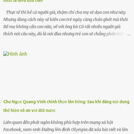
nhất là điều đầu tiên
chiếc xe buýt cuối ngày, trốn chạy khỏi thành phố và nỗi đau. Tôi v...
Thực tế thì kể cả người già, thậm chí cha mẹ sẽ dọa con như này.
Nhưng dùng cách này sẽ kiến con trẻ ngày càng chán ghét mà thôi
Bố mẹ không cần con nữa, về với ông bà Có rất nhiều người già
thích nói câu này, dù là nói đùa nhưng trẻ con sẽ chẳng phân biệt
được nên chúng sẽ cực kỳ buồn. Đôi khi con cái phải rời xa cha mẹ,
sống với người già, lúc này con rất buồn. Thế nên người lớn hãy
khuyên nhủ con thật cẩn thận. Nếu cháu không nghe lời, cảnh sát
sẽ bắt Thực tế thì kể cả người già, thậm chí cha mẹ sẽ dọa con như
này. Nhưng dùng cách này sẽ kiến con trẻ ngày càng chán ghét mà
thôi. Đôi khi con cái phải rời xa cha mẹ, sống với người già, lúc này
con rất buồn. (ảnh minh họa) Nếu một ngày nào đó một đứa trẻ
gặp nguy hiểm và cần được giúp đỡ nhưng không dám gọi cảnh sát
để được giúp đỡ thì có thể sẽ bỏ lỡ cơ hội và gặp nguy hiểm. Trẻ con
Chu Ngọc Quang Vinh chính thức lên tiếng: Sau khi đăng nội dung
có biết gì đâu Nhiều người cứ coi trẻ còn nhỏ nên dù có phạm sai
thể hiện vô ơn với đất nước
lầm, thì họ cũng không trách mắng. Nhưng nếu người lớn tuổi
không dạy con cẩn...
Liên quan đến phát ngôn không phù hợp trên mạng xã hội
Facebook, nam sinh Đường lên đỉnh Olympia đã xóa bài viết và lên