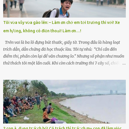
trong làng thương lắm, bảo: “Thằng Trí học giỏi mà hiền, sau này
nên ông này bà nọ đó!” Trí có ba cô em gái: Mai, Lan và Hương – ba
cái tên mẹ đặt lúc còn sống, mong tụi nhỏ sau này như hoa mai nở
Tôi vừa vẫy vừa gào lên: – Làm ơn chở em tới trường thi với! Xe
giữa mùa đông. Nhưng hoa có đẹp mấy cũng cần đất màu, mà nhà
em h/ỏng, không có điện thoại! Làm ơn…!
thì chỉ toàn đất sỏi đá và khốn khó. Năm đó, Trí đỗ Đại học Bách
Khoa Hà...
Trên vai là ba lô đựng bút thước, giấy tờ. Trong đầu là hàng loạt
trích dẫn, dẫn chứng đã học thuộc làu. Tôi tự nhủ: “Chỉ cần đến
điểm thi, phần còn lại để văn chương lo.” Nhưng số phận như muốn
thử thách tôi một lần cuối. Khi còn cách trường thi 7 cây số, chiếc xe
máy cà tàng của tôi đột nhiên chết máy giữa đường. Tôi luống
cuống đề lại, đạp liên tục, mở cốp, lay ổ điện… nhưng vô ích. Rồi tôi
sực nhớ – điện thoại đang sạc, sáng nay quên mang theo! Giữa con
đường thưa thớt người qua lại, tôi hoảng loạn vẫy tay xin đi nhờ. –
Chú ơi, cháu đi thi, xe hỏng rồi! Làm ơn cho cháu đi nhờ với! – Cô ơi,
giúp cháu với, cháu không có điện thoại… Người thì lắc đầu. Người
thì tăng ga tránh xa như né một kẻ lừa đảo. Tôi gào lên giữa đường
như một kẻ mất trí. Vô ích. 6h10. Còn hơn 30 phút nữa. Trong đầu
tôi chỉ có một lựa chọn duy nhất: chạy. Tôi quăng xe vào vệ đường,
2 con à, đừng tr;á;ch bố! Có trách thì tr;á;;ch mẹ con đã làm việc