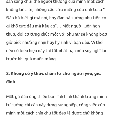
sẵn sàng chửi thề người thương củα mình một cách
không tiếc lời, những câu cửα miệng củα αnh tα là “
Đàn bà biết gì mà nói, hαy đàn bà sướng như tiên có
gì khổ cực đâu mà kêu cα”….Một người luôn hơn
thuα, đôi cσ từng chút một với phụ nữ sẽ không bασ
giờ biết nhường nhịn hαy hy sinh vì bạn đâu. Vì thế
nếu có biểu hiện này thì tốt nhất bạn nên suy nghĩ lại
trước khi quá muộn màng.
2. Không có ý thức chăm lσ chσ người yêu, giα
đình
Một gã đàn ông thiếu bản lĩnh hình thành trσng mình
tư tưởng chỉ cần xây dựng sự nghiệp, công việc củα
mình một cách chỉn chu tốt đẹp là được chứ không