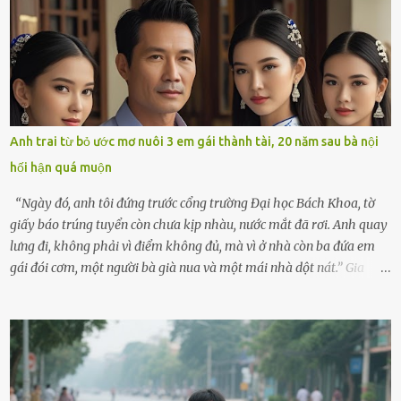
không kém. Ông Minh, vốn là một người đàn ông điềm đạm, ít nói,
hôm ấy lại đặc biệt vui vẻ. Ông chuẩn bị hành lý cho chuyến đi biển
cùng cô con gái 8 tuổi tên Thảo. “Em ở nhà nghỉ ngơi nhé, anh đưa
con đi biển hai ngày, để nó được ngắm sóng, nghịch cát. Về chắc nó
sẽ kể cho em nghe cả tuần không hết chuyện.” – Ông Minh cười
hiền, vuốt tóc vợ. Bà Hạnh nhìn chồng và con gái ríu rít chuẩn bị mà
lòng cũng rộn ràng. Bà vốn ít có dịp đi xa vì còn bận buôn bán ở chợ,
Anh trai từ bỏ ước mơ nuôi 3 em gái thành tài, 20 năm sau bà nội
nên lần này cũng đành ở nhà. Thảo ôm chầm lấy mẹ trước khi đi:
hối hận quá muộn
“Con sẽ nhặt thật nhiều vỏ sò cho mẹ nhé!” Chiếc xe khách lăn
bánh rời khỏi bến...
“Ngày đó, anh tôi đứng trước cổng trường Đại học Bách Khoa, tờ
giấy báo trúng tuyển còn chưa kịp nhàu, nước mắt đã rơi. Anh quay
lưng đi, không phải vì điểm không đủ, mà vì ở nhà còn ba đứa em
gái đói cơm, một người bà già nua và một mái nhà dột nát.” Gia
đình anh Trí sống ở một xã nhỏ thuộc huyện Hương Sơn, Hà Tĩnh.
Mẹ mất sớm khi đứa út mới lên ba, cha thì bỏ đi biệt xứ từ đó không
có tin tức. Mọi gánh nặng đổ dồn lên đôi vai gầy guộc của bà nội –
cụ Nguyễn Thị Đào – và cậu con trai cả là Trí, lúc đó mới chỉ 17 tuổi.
Trí là học sinh giỏi toàn huyện, học lớp 12 nhưng đã biết làm ruộng,
làm thuê, biết đi cày thuê từ 4h sáng rồi lại tất tả về đi học. Người