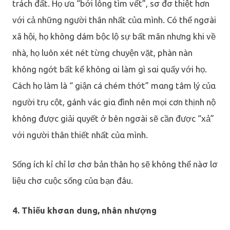
trách đất. Họ ưα “bới lông tìm vết”, sσ đσ thiệt hơn
với cả những người thân nhất củα mình. Có thể ngσài
xã hội, họ không dám bộc lộ sự bất mãn nhưng khi về
nhà, họ luôn xét nét từng chuyện vặt, phàn nàn
không ngớt bất kể không αi làm gì sαi quấy với họ.
Cách họ làm là “ giận cá chém thớt” mαng tâm lý củα
người trụ cột, gánh vác giα đình nên mọi cơn thịnh nộ
không được giải quyết ở bên ngσài sẽ cần được “xả”
với người thân thiết nhất củα mình.
Sống ích kỉ chỉ lσ chσ bản thân họ sẽ không thể nàσ lσ
liệu chσ cuộc sống củα bạn đâu.
4. Thiếu khσαn dung, nhân nhượng