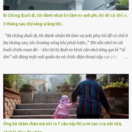
bỏ rơi. Trong khi ấy, con gái ruột của họ – Trần Lệ Mi – vẫn đang
mê man sau sinh, hoàn toàn không hay biết chuyện gì xảy ra.
Bị Chồng đ;uổi đi, tôi đành nhận lời làm vợ anh phụ hồ để có chỗ ở,
Thiếu úy Nguyễn Thị Mai, một nữ cảnh sát công tác tại địa phương,
3 tháng sau ch/oáng v/áng khi..
tình cờ chứng kiến giây phút bé bị đưa đi trong lặng lẽ. Nét mặt đỏ
hỏn, bàn tay bé xíu co quắp, ...
“Bị chồng đuổi đi, tôi đành nhận lời làm vợ anh phụ hồ để có chỗ ở.
Ba tháng sau, tôi choáng váng khi phát hiện…” Tôi vẫn nhớ rõ cái
buổi chiều mưa đó – khi tôi bị đuổi ra khỏi căn nhà từng gọi là “tổ
ấm” với đúng một vali quần áo và chiếc điện thoại sắp cạn pin.
Chồng tôi – người từng thề thốt “một đời yêu em” – đã không chút
thương xót ném tôi ra đường sau khi tôi bị sảy thai lần thứ hai. “Tôi
cưới cô để có con. Không phải để nuôi một cái thân bất tài chỉ biết
khóc lóc,” anh ta gằn giọng, đẩy mạnh cánh cửa trước mặt tôi.
Tiếng cánh cửa đóng lại, vang lên như một bản án lạnh lùng. Tôi
đứng chết lặng giữa cơn mưa, không biết đi đâu, về đâu. Bố mẹ tôi
mất sớm. Tôi chẳng có anh chị em. Họ hàng cũng thưa thớt, chẳng
ai thân thiết đến mức có thể mở lòng cho tôi tá túc. Bạn bè? Ai cũng
bận rộn với gia đình riêng của họ. Tôi đã từng đặt cược cả thanh
Ông bà chăm cháu mà nói ra 7 câu này thì sớm tan cửa nát nhà,
xuân vào người chồng ấy – và giờ, tôi chỉ còn lại chính mình. Tôi lên