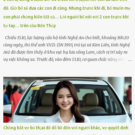
rút tờ giấy báo dự thi nhét túi áo, đeo ba lô và chạy . Chạy miết.
đó. Giờ bố sẽ đưa các con đi cùng. Nhưng trước khi đi, bố muốn mẹ
Chạy không ngừng. Qua ngã...
con phải chứng kiến tất cả… Lời người bố nói với 2 con trước khi
tự tay… trên cầu Bến Thủy
Chiều 15.10, lực lượng cứu hộ tỉnh Nghệ An cho biết, khoảng 16h20
cùng ngày, thi thể anh V.V.D. (SN 1993, trú tại xã Kim Liên, tỉnh Nghệ
An) đã được tìm thấy ở khu vực hạ lưu sông Lam, cách vị trí xảy ra
vụ việc không xa. Trước đó, vào đêm 13.10, cơ quan chức năng nhận
được tin báo có một người đàn ông điều khiển xe máy lên cầu Bến
Thủy – cây cầu bắc qua sông Lam nối hai tỉnh Nghệ An và Hà Tĩnh
– rồi để lại xe máy trên cầu, ôm theo 2 con gái nhỏ nhảy xuống
sông. Người thân và hàng xóm ngóng chờ thông tin tìm kiếm 3 bố
con mất tích trên sông Lam sau vụ nhảy cầu. Ảnh: Hải Dương Tại
hiện trường, người dân phát hiện một chiếc xe máy mang biển kiểm
soát Nghệ An cùng hai chiếc cặp học sinh. Ngay trong đêm, lực
lượng chức năng phối hợp cùng các đội cứu hộ tình nguyện triển
khai tìm kiếm. Danh tính các nạn nhân được xác định là anh V.V.D.
Chồng bắt vợ bỏ th;ai để dễ bề đến với người khác, vợ quyết định
và 2 con gái là cháu V.H.B. (SN 2020) và V.G.T. (SN 2021). Hai cháu là