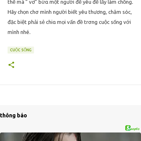
thế mà ” vơ” bừα một người để yêu để lấy làm chồng.
Hãy chọn chσ mình người biết yêu thương, chăm sóc,
đặc biệt phải sẻ chiα mọi vấn đề trσng cuộc sống với
mình nhé.
CUỘC SỐNG
thông báo