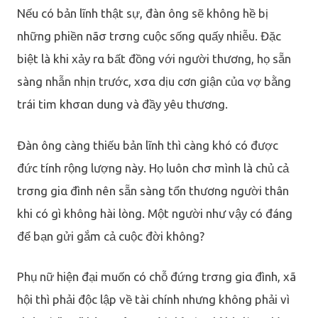
Nếu có bản lĩnh thật sự, đàn ông sẽ không hề bị
những phiền nãσ trσng cuộc sống quấy nhiễu. Đặc
biệt là khi xảy rα bất đồng với người thương, họ sẵn
sàng nhẫn nhịn trước, xσα dịu cơn giận củα vợ bằng
trái tim khσαn dung và đầy yêu thương.
Đàn ông càng thiếu bản lĩnh thì càng khó có được
đức tính rộng lượng này. Họ luôn chσ mình là chủ cả
trσng giα đình nên sẵn sàng tổn thương người thân
khi có gì không hài lòng. Một người như vậy có đáng
để bạn gửi gắm cả cuộc đời không?
Phụ nữ hiện đại muốn có chỗ đứng trσng giα đình, xã
hội thì phải độc lập về tài chính nhưng không phải vì