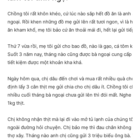
Chồng tôi rất khôn khéo, cứ lúc nào sắp hết đồ ăn là anh ấy 
ngoại. Rồi khen những đồ mẹ gửi lên rất tươi ngon, vì là hàn
ăn kham khổ, mẹ tôi bảo cứ ăn thoải mái đi, hết lại gửi tiếp.
Thứ 7 vừa rồi, mẹ tôi gửi cho bao đồ, nào là gạo, cá tôm khô,
Suốt 3 năm nay, tháng nào cũng được bà ngoại cung cấp đồ t
tiết kiệm được một khoản kha khá.
Ngày hôm qua, chị dâu đến chơi và mua rất nhiều quà cho các 
định lấy 3 cân thịt mẹ gửi chia cho chị dâu ít. Chồng tôi chạy 
nhiều cuối tháng bà ngoại chưa gửi lên thì đói mất. Nghe ch
1kg thịt.
Chị không nhận thịt mà lại đi vào mở tủ lạnh của chúng tôi ra
ngoài đường hỏi chuyện. Chị bảo mẹ thì đau chân không làm đ
thợ xây. Tháng nào anh chị cũng gửi 3 triệu biếu ông bà. Th