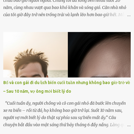
chưa bao giờ nguôi ngoai. Chúng tôi đã sống bên nhau suốt 20
năm, cùng nhau vượt qua bao khó khăn và sóng gió. Căn nhà nhỏ
của tôi giờ đây trở nên trống trải và lạnh lẽo hơn bao giờ hết. Mỗi
góc trong nhà đều gợi nhớ về hình bóng của cô ấy – người phụ nữ
mà tôi đã yêu thương và chia sẻ cả cuộc đời. Ngày vợ mất, tôi như
rơi vào khoảng trống vô tận, chẳng còn muốn làm gì ngoài việc
ngồi lặng lẽ nhớ về cô ấy. Nhưng cuộc sống không cho phép tôi mãi
chìm đắm trong đau khổ. Họ hàng, bạn bè và những người thân
thiết đã đến bên, giúp tôi tổ chức tang lễ chu toàn. Và hôm nay là
ngày giỗ đầu tiên của vợ, 49 ngày sau khi cô ấy rời xa tôi mãi
mãi.Buổi sáng hôm đó, sau khi cúng cơm xong, tôi quyết định lên
sắp xếp lại bàn thờ vợ. Mọi thứ vẫn như mọi ngày, nhưng có điều gì
Bố và con gái đi du lịch biển cuối tuần nhưng không bao giờ trở về
đó kỳ lạ mà tôi không thể giải thích được. Trong khoảnh khắc tôi
– Sau 10 năm, vợ ông mới biết lý do
cúi xuống lau chùi bát hương, một luồng gió lạ thoáng qua, khiến
tôi giật mình. Và rồi, một chuyện kinh...
“Cuối tuần ấy, người chồng và cô con gái nhỏ đã bước lên chuyến
xe ra biển – rồi từ đó, họ không bao giờ trở lại. Suốt 10 năm sau,
người vợ mới biết lý do thật sự phía sau sự biến mất ấy.” Câu
chuyện bắt đầu vào một sáng thứ bảy tháng 6 đầy nắng. Làng quê
ven sông rộn ràng với tiếng gà gáy, tiếng trẻ con gọi nhau ra đồng