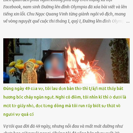
Facebook, nam sinh Đường lên đỉnh Olympia đã xóa bài viết và lên
tiếng xin lỗi. Chu Ngọc Quang Vinh từng giành ngôi vô địch, mang
về vòng nguyệt quế cuộc thi tháng 1, quý I, Đường lên đỉnh Olympia.
Ảnh: Đơn vị cung cấp Trước đó, đêm ngày 1.9, trên mạng xã hội, một
tài khoản của học sinh mang tên Chu Vinh có bài viết có nội dung
chưa phù hợp, gây xôn xao, bức xúc trong dư luận. Ngay sau đó,
Trường THPT Chuyên Nguyễn Tất Thành báo cáo xác nhận tài
khoản Chu Vinh là của học sinh Chu Ngọc Quang Vinh, lớp 12 Anh
của nhà trường. Nam sinh này từng giành ngôi vô địch, mang về
vòng nguyệt quế cuộc thi tháng 1, quý I, Đường lên đỉnh Olympia
năm thứ 24. Quá trình giáo dục, học sinh Chu Ngọc Quang Vinh đã
nhận thức được nội dung bài viết của bản thân trên mạng xã hội
Đúng ngày 49 của vợ, tôi lau dọn bàn thờ thì t/á/i mặt thấy bát
ngày 1.9 là chưa phù hợp nên đã chủ động gỡ bài viết và đăng bài
hương bốc cháy ngùn ngụt. Nghi có điềm, tôi nhìn kĩ thì ở dưới là
xin lỗi trên trang Facebook cá nhân. Chu Ngọc Quang Vinh làm việc
một tờ giấy nhỏ, đọc từng dòng mà tôi run rẩy biết sự thật về
với cơ quan chức năng. Ảnh: Đơn vị cung...
người vợ quá cố
Vợ tôi qua đời đã 49 ngày, nhưng nỗi đau và mất mát dường như