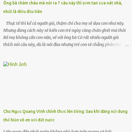
Ông bà chăm cháu mà nói ra 7 câu này thì sớm tan cửa nát nhà,
xuân vào người chồng ấy – và giờ, tôi chỉ còn lại chính mình. Tôi lên
nhất là điều đầu tiên
chiếc xe buýt cuối ngày, trốn chạy khỏi thành phố và nỗi đau. Tôi v...
Thực tế thì kể cả người già, thậm chí cha mẹ sẽ dọa con như này.
Nhưng dùng cách này sẽ kiến con trẻ ngày càng chán ghét mà thôi
Bố mẹ không cần con nữa, về với ông bà Có rất nhiều người già
thích nói câu này, dù là nói đùa nhưng trẻ con sẽ chẳng phân biệt
được nên chúng sẽ cực kỳ buồn. Đôi khi con cái phải rời xa cha mẹ,
sống với người già, lúc này con rất buồn. Thế nên người lớn hãy
khuyên nhủ con thật cẩn thận. Nếu cháu không nghe lời, cảnh sát
sẽ bắt Thực tế thì kể cả người già, thậm chí cha mẹ sẽ dọa con như
này. Nhưng dùng cách này sẽ kiến con trẻ ngày càng chán ghét mà
thôi. Đôi khi con cái phải rời xa cha mẹ, sống với người già, lúc này
con rất buồn. (ảnh minh họa) Nếu một ngày nào đó một đứa trẻ
gặp nguy hiểm và cần được giúp đỡ nhưng không dám gọi cảnh sát
để được giúp đỡ thì có thể sẽ bỏ lỡ cơ hội và gặp nguy hiểm. Trẻ con
Chu Ngọc Quang Vinh chính thức lên tiếng: Sau khi đăng nội dung
có biết gì đâu Nhiều người cứ coi trẻ còn nhỏ nên dù có phạm sai
thể hiện vô ơn với đất nước
lầm, thì họ cũng không trách mắng. Nhưng nếu người lớn tuổi
không dạy con cẩn...
Liên quan đến phát ngôn không phù hợp trên mạng xã hội