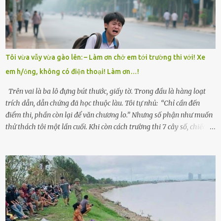
Trí là học sinh giỏi toàn huyện, học lớp 12 nhưng đã biết làm ruộng,
làm thuê, biết đi cày thuê từ 4h sáng rồi lại tất tả về đi học. Người
trong làng thương lắm, bảo: “Thằng Trí học giỏi mà hiền, sau này
nên ông này bà nọ đó!” Trí có ba cô em gái: Mai, Lan và Hương – ba
cái tên mẹ đặt lúc còn sống, mong tụi nhỏ sau này như hoa mai nở
Tôi vừa vẫy vừa gào lên: – Làm ơn chở em tới trường thi với! Xe
giữa mùa đông. Nhưng hoa có đẹp mấy cũng cần đất màu, mà nhà
em h/ỏng, không có điện thoại! Làm ơn…!
thì chỉ toàn đất sỏi đá và khốn khó. Năm đó, Trí đỗ Đại học Bách
Khoa Hà...
Trên vai là ba lô đựng bút thước, giấy tờ. Trong đầu là hàng loạt
trích dẫn, dẫn chứng đã học thuộc làu. Tôi tự nhủ: “Chỉ cần đến
điểm thi, phần còn lại để văn chương lo.” Nhưng số phận như muốn
thử thách tôi một lần cuối. Khi còn cách trường thi 7 cây số, chiếc xe
máy cà tàng của tôi đột nhiên chết máy giữa đường. Tôi luống
cuống đề lại, đạp liên tục, mở cốp, lay ổ điện… nhưng vô ích. Rồi tôi
sực nhớ – điện thoại đang sạc, sáng nay quên mang theo! Giữa con
đường thưa thớt người qua lại, tôi hoảng loạn vẫy tay xin đi nhờ. –
Chú ơi, cháu đi thi, xe hỏng rồi! Làm ơn cho cháu đi nhờ với! – Cô ơi,
giúp cháu với, cháu không có điện thoại… Người thì lắc đầu. Người
thì tăng ga tránh xa như né một kẻ lừa đảo. Tôi gào lên giữa đường