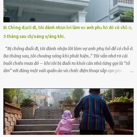
viện cớ “không đủ khả năng nuôi dưỡng” và ký vào giấy từ chối
quyền giám hộ, yêu cầu bệnh viện xử lý bé như một trường hợp bị
bỏ rơi. Trong khi ấy, con gái ruột của họ – Trần Lệ Mi – vẫn đang
mê man sau sinh, hoàn toàn không hay biết chuyện gì xảy ra.
Bị Chồng đ;uổi đi, tôi đành nhận lời làm vợ anh phụ hồ để có chỗ ở,
Thiếu úy Nguyễn Thị Mai, một nữ cảnh sát công tác tại địa phương,
3 tháng sau ch/oáng v/áng khi..
tình cờ chứng kiến giây phút bé bị đưa đi trong lặng lẽ. Nét mặt đỏ
hỏn, bàn tay bé xíu co quắp, ...
“Bị chồng đuổi đi, tôi đành nhận lời làm vợ anh phụ hồ để có chỗ ở.
Ba tháng sau, tôi choáng váng khi phát hiện…” Tôi vẫn nhớ rõ cái
buổi chiều mưa đó – khi tôi bị đuổi ra khỏi căn nhà từng gọi là “tổ
ấm” với đúng một vali quần áo và chiếc điện thoại sắp cạn pin.
Chồng tôi – người từng thề thốt “một đời yêu em” – đã không chút
thương xót ném tôi ra đường sau khi tôi bị sảy thai lần thứ hai. “Tôi
cưới cô để có con. Không phải để nuôi một cái thân bất tài chỉ biết
khóc lóc,” anh ta gằn giọng, đẩy mạnh cánh cửa trước mặt tôi.
Tiếng cánh cửa đóng lại, vang lên như một bản án lạnh lùng. Tôi
đứng chết lặng giữa cơn mưa, không biết đi đâu, về đâu. Bố mẹ tôi
mất sớm. Tôi chẳng có anh chị em. Họ hàng cũng thưa thớt, chẳng
ai thân thiết đến mức có thể mở lòng cho tôi tá túc. Bạn bè? Ai cũng
bận rộn với gia đình riêng của họ. Tôi đã từng đặt cược cả thanh