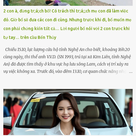
như một kẻ mất trí. Vô ích. 6h10. Còn hơn 30 phút nữa. Trong đầu
tôi chỉ có một lựa chọn duy nhất: chạy. Tôi quăng xe vào vệ đường,
2 con à, đừng tr;á;ch bố! Có trách thì tr;á;;ch mẹ con đã làm việc
rút tờ giấy báo dự thi nhét túi áo, đeo ba lô và chạy . Chạy miết.
đó. Giờ bố sẽ đưa các con đi cùng. Nhưng trước khi đi, bố muốn mẹ
Chạy không ngừng. Qua ngã...
con phải chứng kiến tất cả… Lời người bố nói với 2 con trước khi
tự tay… trên cầu Bến Thủy
Chiều 15.10, lực lượng cứu hộ tỉnh Nghệ An cho biết, khoảng 16h20
cùng ngày, thi thể anh V.V.D. (SN 1993, trú tại xã Kim Liên, tỉnh Nghệ
An) đã được tìm thấy ở khu vực hạ lưu sông Lam, cách vị trí xảy ra
vụ việc không xa. Trước đó, vào đêm 13.10, cơ quan chức năng nhận
được tin báo có một người đàn ông điều khiển xe máy lên cầu Bến
Thủy – cây cầu bắc qua sông Lam nối hai tỉnh Nghệ An và Hà Tĩnh
– rồi để lại xe máy trên cầu, ôm theo 2 con gái nhỏ nhảy xuống
sông. Người thân và hàng xóm ngóng chờ thông tin tìm kiếm 3 bố
con mất tích trên sông Lam sau vụ nhảy cầu. Ảnh: Hải Dương Tại
hiện trường, người dân phát hiện một chiếc xe máy mang biển kiểm
soát Nghệ An cùng hai chiếc cặp học sinh. Ngay trong đêm, lực
lượng chức năng phối hợp cùng các đội cứu hộ tình nguyện triển