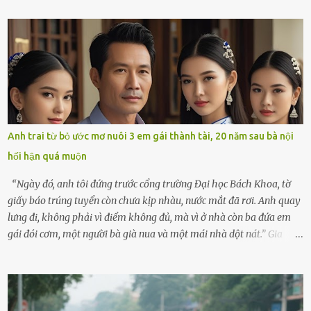
bắt cào cào. Ngôi nhà nhỏ của ông Minh và bà Hạnh cũng rộn ràng
không kém. Ông Minh, vốn là một người đàn ông điềm đạm, ít nói,
hôm ấy lại đặc biệt vui vẻ. Ông chuẩn bị hành lý cho chuyến đi biển
cùng cô con gái 8 tuổi tên Thảo. “Em ở nhà nghỉ ngơi nhé, anh đưa
con đi biển hai ngày, để nó được ngắm sóng, nghịch cát. Về chắc nó
sẽ kể cho em nghe cả tuần không hết chuyện.” – Ông Minh cười
hiền, vuốt tóc vợ. Bà Hạnh nhìn chồng và con gái ríu rít chuẩn bị mà
lòng cũng rộn ràng. Bà vốn ít có dịp đi xa vì còn bận buôn bán ở chợ,
Anh trai từ bỏ ước mơ nuôi 3 em gái thành tài, 20 năm sau bà nội
nên lần này cũng đành ở nhà. Thảo ôm chầm lấy mẹ trước khi đi:
hối hận quá muộn
“Con sẽ nhặt thật nhiều vỏ sò cho mẹ nhé!” Chiếc xe khách lăn
bánh rời khỏi bến...
“Ngày đó, anh tôi đứng trước cổng trường Đại học Bách Khoa, tờ
giấy báo trúng tuyển còn chưa kịp nhàu, nước mắt đã rơi. Anh quay
lưng đi, không phải vì điểm không đủ, mà vì ở nhà còn ba đứa em
gái đói cơm, một người bà già nua và một mái nhà dột nát.” Gia
đình anh Trí sống ở một xã nhỏ thuộc huyện Hương Sơn, Hà Tĩnh.
Mẹ mất sớm khi đứa út mới lên ba, cha thì bỏ đi biệt xứ từ đó không
có tin tức. Mọi gánh nặng đổ dồn lên đôi vai gầy guộc của bà nội –
cụ Nguyễn Thị Đào – và cậu con trai cả là Trí, lúc đó mới chỉ 17 tuổi.