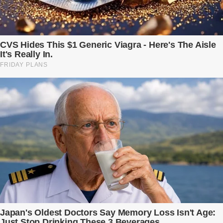
xuống bàn ly n...