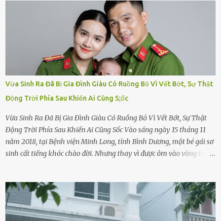
Vừa Sinh Ra Đã Bị Gia Đình Giàu Có Ruồng Bỏ Vì Vết Bớt, Sự Thật
Động Trời Phía Sau Khiến Ai Cũng S;ốc
Vừa Sinh Ra Đã Bị Gia Đình Giàu Có Ruồng Bỏ Vì Vết Bớt, Sự Thật
Động Trời Phía Sau Khiến Ai Cũng Sốc Vào sáng ngày 15 tháng 11
năm 2018, tại Bệnh viện Minh Long, tỉnh Bình Dương, một bé gái sơ
sinh cất tiếng khóc chào đời. Nhưng thay vì được ôm vào vòng tay
ấm áp của gia đình, bé lại đối diện với sự ruồng bỏ lạnh lùng. Đứa
trẻ – với một vết bớt đen trên má – bị gia đình ngoại hình hoàn
hảo, địa vị cao sang của ông Trần Quốc Tùng xem như điềm gở. Ông
Tùng, một doanh nhân quyền lực có tiếng ở Bình Dương, cùng vợ là
bà Đỗ Thị Nga, lập tức ra quyết định nhẫn tâm: bỏ lại đứa trẻ. Họ