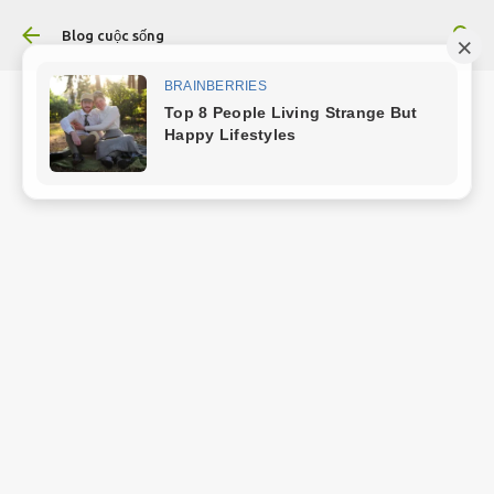
Chuyển đến nội dung chính
Blog cuộc sống